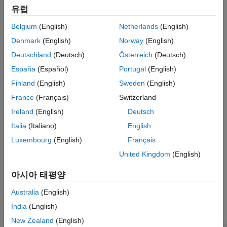
(SOS) 행렬
와 이득
를 구합니다.
sos
g
참고 문헌
유럽
확장 기능
Belgium
(English)
Netherlands
(English)
H
(
z
)
=
k
(
z
−
z
1
)
(
z
−
z
2
)
⋯
(
z
−
z
n
)
(
z
−
p
1
)
(
z
−
p
2
)
⋯
(
z
−
p
m
)
.
버전 내역
Denmark
(English)
Norway
(English)
참고 항목
예제
Deutschland
(Deutsch)
Österreich
(Deutsch)
España
(Español)
Portugal
(English)
는
의 행 순서를 지정합니다.
[
,
] = zp2sos(
,
,
,
)
sos
sos
g
z
p
k
order
Finland
(English)
Sweden
(English)
은 모든 2차섹션형의
[
,
] = zp2sos(
,
,
,
,
)
sos
g
z
p
k
order
scale
France
(Français)
Switzerland
이득과 분자 계수에 대한 스케일링을 지정합니다.
Ireland
(English)
Deutsch
는 서로 부호가
[
,
] = zp2sos(
,
,
,
,
,
)
sos
g
z
p
k
order
scale
zeroflag
Italia
(Italiano)
English
반대인 실수 영점의 처리를 지정합니다.
Luxembourg
(English)
Français
United Kingdom
(English)
는 전체 시스템 이득을 첫 번째 섹션에
= zp2sos(
___
)
sos
포함합니다.
아시아 태평양
예제
Australia
(English)
India
(English)
모두 축소
New Zealand
(English)