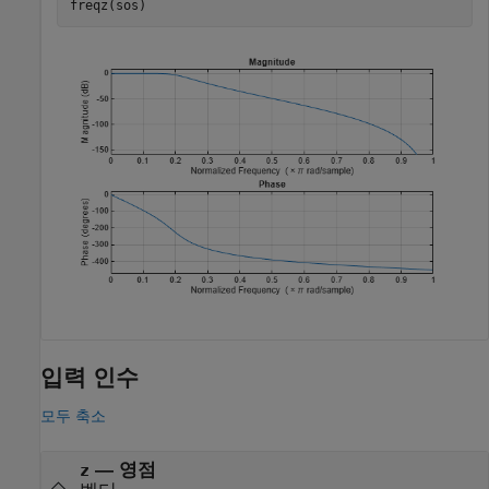
freqz(sos)
입력 인수
모두 축소
—
영점
z