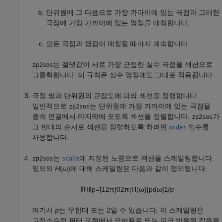
단위원에 그 다음으로 가장 가까이에 있는 극점과 그러한
극점에 가장 가까이에 있는 영점을 매칭합니다.
모든 극점과 영점이 매칭될 때까지 계속합니다.
는 절댓값이 서로 가장 근접한 실수 극점을 섹션으로
zp2sos
그룹화합니다. 이 규칙은 실수 영점에도 그대로 적용됩니다.
극점 쌍과 단위원의 근접도에 따라 섹션을 정렬합니다.
일반적으로
는 단위원에 가장 가까이에 있는 극점을
zp2sos
종속 연결에서 마지막에 오도록 섹션을 정렬합니다.
가
zp2sos
그 반대의 순서로 섹션을 정렬하도록 하려면
인수를
order
사용합니다.
는
에 지정된 노름으로 섹션을 스케일링합니다.
zp2sos
scale
임의의
H
(
ω
)
에 대해 스케일링은 다음과 같이 정의됩니다.
‖
H
‖
p
=
[
1
2
π
∫
0
2
π
|
H
(
ω
)
|
p
d
ω
]
1
/
p
여기서
p
는 무한대 또는 2일 수 있습니다. 이 스케일링은
고정소수점 필터 구현에서 오버플로 또는 피크 반올림 잡음을