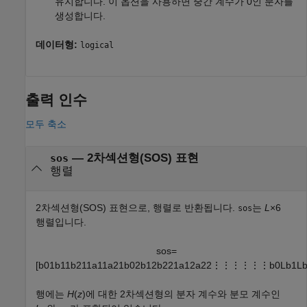
유지합니다. 이 옵션을 사용하면 중간 계수가 0인 분자를
생성합니다.
데이터형:
logical
출력 인수
모두 축소
— 2차섹션형(SOS) 표현
sos
행렬
2차섹션형(SOS) 표현으로, 행렬로 반환됩니다.
는
L
×6
sos
행렬입니다.
sos
=
[
b
01
b
11
b
21
1
a
11
a
21
b
02
b
12
b
22
1
a
12
a
22
⋮
⋮
⋮
⋮
⋮
⋮
b
0
L
b
1
L
행에는
H
(
z
)에 대한 2차섹션형의 분자 계수와 분모 계수인