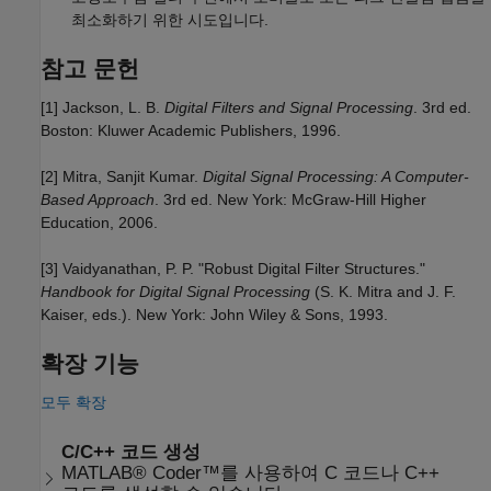
최소화하기 위한 시도입니다.
참고 문헌
[1] Jackson, L. B.
Digital Filters and Signal Processing
. 3rd ed.
Boston: Kluwer Academic Publishers, 1996.
[2] Mitra, Sanjit Kumar.
Digital Signal Processing: A Computer-
Based Approach
. 3rd ed. New York: McGraw-Hill Higher
Education, 2006.
[3] Vaidyanathan, P. P. "Robust Digital Filter Structures."
Handbook for Digital Signal Processing
(S. K. Mitra and J. F.
Kaiser, eds.). New York: John Wiley & Sons, 1993.
확장 기능
모두 확장
C/C++ 코드 생성
MATLAB® Coder™를 사용하여 C 코드나 C++