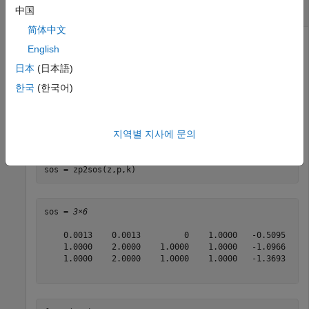
영점-극점-이득 파라미터의 2차섹션형(SOS)
中国
简体中文
English
함수
를 사용하여 5차 버터워스 저역통과 필터를
butter
日本
(日本語)
설계하고 출력을 영점-극점-이득 형식으로 표현합니다. 차단
한국
(한국어)
주파수를 나이퀴스트 주파수의 1/5로 지정합니다. 결과를
2차섹션형(SOS)으로 변환합니다. 주파수 응답을
시각화합니다.
지역별 지사에 문의
[z,p,k] = butter(5,0.2);

sos = zp2sos(z,p,k)
sos = 
3×6
    0.0013    0.0013         0    1.0000   -0.5095     
    1.0000    2.0000    1.0000    1.0000   -1.0966    0
    1.0000    2.0000    1.0000    1.0000   -1.3693    0