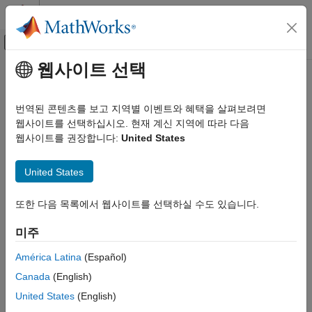
콘텐츠로 바로 가기
MATLAB 도움말 센터
오프캔버스 탐색 메뉴 토글
주요 콘텐츠
웹사이트 선택
문서 홈
zp2sos
신호 처리
번역된 콘텐츠를 보고 지역별 이벤트와 혜택을 살펴보려면
영점-극점-이득 필터 파라미터를 2차섹션형(SOS) 형식으로 변환
웹사이트를 선택하십시오. 현재 계신 지역에 따라 다음
Signal Processing Toolbox
웹사이트를 권장합니다:
United States
디지털 필터와 아날로그 필터
페이지 내 모두 축소
디지털 필터링
구문
United States
zp2sos
[sos,g] = zp2sos(z,p,k)
또한 다음 목록에서 웹사이트를 선택하실 수도 있습니다.
이 페이지 내용
[sos,g] = zp2sos(z,p,k,order)
구문
[sos,g] = zp2sos(z,p,k,order,scale)
미주
[sos,g] = zp2sos(z,p,k,order,scale,zeroflag)
설명
sos = zp2sos(
___
)
예제
América Latina
(Español)
설명
입력 인수
Canada
(English)
출력 인수
는
,
,
에 지정된
n
개의 영점,
m
개의
[
,
] = zp2sos(
,
,
)
z
p
k
sos
g
z
p
k
United States
(English)
알고리즘
극점, 스칼라 이득을 가진 전달 함수
H
(
z
)
에 상응하는 2차섹션형