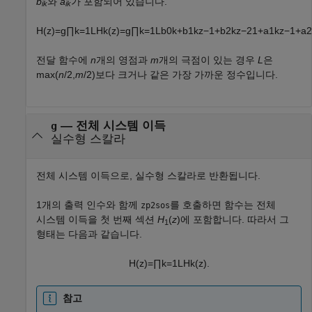
b
와
a
가 포함되어 있습니다.
ik
ik
H
(
z
)
=
g
∏
k
=
1
L
H
k
(
z
)
=
g
∏
k
=
1
L
b
0
k
+
b
1
k
z
−
1
+
b
2
k
z
−
2
1
+
a
1
k
z
−
1
+
a
2
전달 함수에
n
개의 영점과
m
개의 극점이 있는 경우
L
은
max(
n
/2,
m
/2)
보다 크거나 같은 가장 가까운 정수입니다.
— 전체 시스템 이득
g
실수형 스칼라
전체 시스템 이득으로, 실수형 스칼라로 반환됩니다.
1개의 출력 인수와 함께
를 호출하면 함수는 전체
zp2sos
시스템 이득을 첫 번째 섹션
H
(
z
)에 포함합니다. 따라서 그
1
형태는 다음과 같습니다.
H
(
z
)
=
∏
k
=
1
L
H
k
(
z
)
.
참고