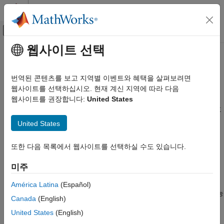
콘텐츠로 바로 가기
MATLAB 도움말 센터
오프캔버스 탐색 메뉴 토글
주요 콘텐츠
웹사이트 선택
문서 홈
신호 및 데이터 처리
레이다
번역된 콘텐츠를 보고 지역별 이벤트와 혜택을 살펴보려면
파형 라이브러리 생성, 검출 거리, 각도 및 도플러 추정, 검출
웹사이트를 선택하십시오. 현재 계신 지역에 따라 다음
Radar Toolbox
클러스터링 및 추적 수행, 탐색 및 추적 수행
웹사이트를 권장합니다:
United States
카테고리
기록된 레이다 데이터와 시뮬레이션된 레이다 데이터에 대한 신호
Radar Toolbox 시작하기
처리 작업을 수행하려면
Radar Toolbox
를 사용합니다. 일반적인
United States
작업으로는 정합 필터링 펄스 압축과 연장 처리 펄스 압축,
응용 분야
코히어런스 펄스 적분과 비 코히어런스 펄스 적분, CFAR(일정
레이다 시스템 공학
또한 다음 목록에서 웹사이트를 선택하실 수도 있습니다.
오경보율) 검출 등이 있습니다. 타깃 거리, 도래각, 속도를 추정할
시나리오 생성
수 있습니다. 확장 객체는 동일한 객체에 속하는 검출들의
미주
데이터 합성
클러스터를 생성하여 하나의 검출로 연결할 수 있습니다. 다중
신호 및 데이터 처리
객체 추적기는 검출과 트랙을 연결합니다. 동작 주파수, 빔 방향,
América Latina
(Español)
파형 선택 등 레이다 파라미터가 시뮬레이션 동안 변화하는 다기능
검출 추정, 거리 추정, 각도 추정, 도플러
Canada
(English)
추정
레이다와 인지 레이다를 폐루프로 시뮬레이션합니다.
United States
(English)
군집화