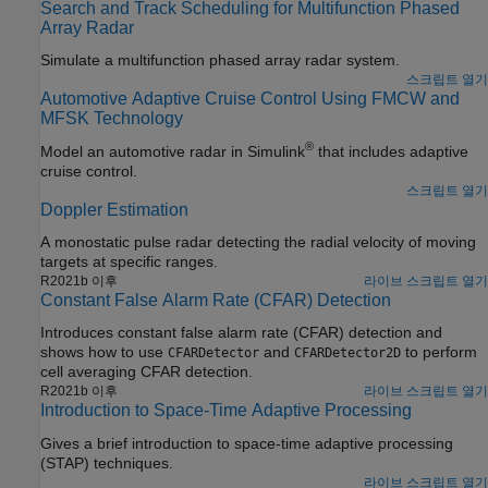
Search and Track Scheduling for Multifunction Phased
Array Radar
Simulate a multifunction phased array radar system.
스크립트 열기
Automotive Adaptive Cruise Control Using FMCW and
MFSK Technology
®
Model an automotive radar in Simulink
that includes adaptive
cruise control.
스크립트 열기
Doppler Estimation
A monostatic pulse radar detecting the radial velocity of moving
targets at specific ranges.
R2021b 이후
라이브 스크립트 열기
Constant False Alarm Rate (CFAR) Detection
Introduces constant false alarm rate (CFAR) detection and
shows how to use
and
to perform
CFARDetector
CFARDetector2D
cell averaging CFAR detection.
R2021b 이후
라이브 스크립트 열기
Introduction to Space-Time Adaptive Processing
Gives a brief introduction to space-time adaptive processing
(STAP) techniques.
라이브 스크립트 열기