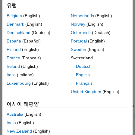
카테고리
다중 객체 추적
유럽
추적 필터 및 모션 모델
검출 추정, 거리 추정, 각도 추정, 도플러 추정
알고리즘 가속화 및 코드 생성
Belgium
(English)
Netherlands
(English)
수신된 신호 파라미터, 도래각, 거리, 각도, 도플러 응답
Radar Toolbox 지원 하드웨어
Denmark
(English)
Norway
(English)
군집화
Deutschland
(Deutsch)
Österreich
(Deutsch)
데이터 군집화를 위한 밀도 기반 알고리즘
España
(Español)
Portugal
(English)
다중 객체 추적
트랙 생성, 삭제, 관리
Finland
(English)
Sweden
(English)
추적 필터 및 모션 모델
France
(Français)
Switzerland
다중 객체 추적, 모션 모델과 측정 모델, 칼만 필터
Ireland
(English)
Deutsch
추천 예제
Italia
(Italiano)
English
Luxembourg
(English)
Français
Analysis and Simulation of a Low Probability of Intercept
Radar System
United Kingdom
(English)
Model a low probability of intercept radar system and a non-
아시아 태평양
cooperative receiver that aims to intercept signals transmitted by
the radar.
Australia
(English)
R2025a 이후
라이브 스크립트 열기
Maritime Target Tracking Using Radar Under Rough Sea
India
(English)
Conditions
New Zealand
(English)