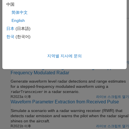
Demonstrates how to track targets in a maritime environment
中国
under rough sea conditions using a mechanically rotating radar.
You will simulate target measurements and sea clutter in these
简体中文
challenging conditions with a statistical radar model. Additionally,
English
you will learn how to define suitable models for specifying boats
(Sensor Fusion and Tracking Toolbox)
and marine radar for the tracking algorithm.
日本
(日本語)
R2025a 이후
한국
(한국어)
Accelerating Radar Signal Processing Using GPU
Compare the performance of a conventional radar signal
processing chain implemented in interpreted MATLAB and on a
지역별 지사에 문의
graphical processing unit (GPU).
R2024a 이후
라이브 스크립트 열기
Waveform Design and Signal Processing of Stepped
Frequency Modulated Radar
Generate waveform level radar detections and range estimates
for a stepped-frequency modulated waveform using a
in a radar scenario.
radarTransceiver
R2023a 이후
라이브 스크립트 열기
Waveform Parameter Extraction from Received Pulse
Simulate a scenario with a radar warning receiver (RWR) that
detects radar emission and warns the pilot when the radar signal
shines on the aircraft.
R2021b 이후
라이브 스크립트 열기