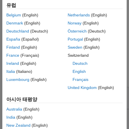
검출 결과를 생성 및 분류하고, 플랫폼을 추정하고, 환경에
유럽
리포팅 및 데이터베이스 액세스
대해 다양한 지도를 얻습니다.
시스템 공학
Belgium
(English)
Netherlands
(English)
변동하는 모션 특성에 기반하여 여러 다른 계획 알고리즘을
코드 생성
Denmark
(English)
Norway
(English)
활용해 로봇, UAV, 자동차의 경로를 계획합니다.
애플리케이션 배포
Deutschland
(Deutsch)
Österreich
(Deutsch)
검증 및 확인(V&V), 테스트
여러 모션 제어 알고리즘과 전략을 사용하여 로봇, UAV,
España
(Español)
Portugal
(English)
클라우드 기능
자동차를 제어합니다.
교육 및 학습
Finland
(English)
Sweden
(English)
미들웨어(예: ROS)를 통해 로봇과 시뮬레이터에 연결하고
France
(Français)
Switzerland
응용 분야
사용자가 설계한 추정, 내비게이션 및 제어 알고리즘을
Ireland
(English)
Deutsch
AI 및 통계학
하드웨어에 배포합니다.
Italia
(Italiano)
English
수학 및 최적화
로보틱스 및 자율 시스템 관련 제품
신호 처리
Luxembourg
(English)
Français
영상 처리 및 컴퓨터 비전
United Kingdom
(English)
제어 시스템
Automated Driving Toolbox
아시아 태평양
테스트 및 계측(T&M)
ADAS와 자율주행 시스템의 설계, 시뮬레이션, 테스트
RF 및 혼성 신호
Australia
(English)
무선 통신
Robotics System Toolbox
India
(English)
레이다
로보틱스 응용 사례의 설계, 시뮬레이션, 테스트, 배포
New Zealand
(English)
로보틱스 및 자율 시스템