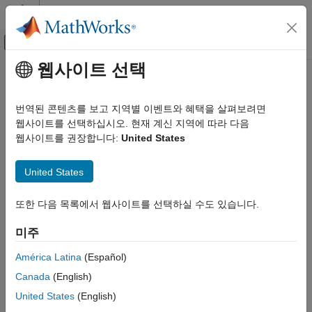
콘텐츠로 바로 가기
MATLAB 도움말 센터
오프캔버스 탐색 메뉴 토글
주요 콘텐츠
웹사이트 선택
문서 홈
로보틱스 및 자율 시스템
카테고리
번역된 콘텐츠를 보고 지역별 이벤트와 혜택을 살펴보려면
MATLAB 사용
인식부터 모션에 이르기까지 자율 시스템 응용 사례의 개발과
웹사이트를 선택하십시오. 현재 계신 지역에 따라 다음
MATLAB
시스템 수준 동작의 최적화
웹사이트를 권장합니다:
United States
MATLAB Copilot
로보틱스 및 자율 시스템은 목표 지향적 행동을 수행하기 위해
물리적 환경에서 움직이고 작동하는 자동차, 비행기, 로봇, UAV
United States
Simulink 사용
같은 플랫폼의 시스템을 설명합니다. 여러 툴박스에서 제공하는
Simulink
툴과 알고리즘을 사용하여 위치와 속도 같은 플랫폼 상태를
또한 다음 목록에서 웹사이트를 선택하실 수도 있습니다.
시뮬레이션, 추정, 탐색 및 제어하고 물리적 환경을 모니터링할 수
Simulink Copilot
있습니다. 구체적으로 다음을 수행할 수 있습니다.
물리 모델링
미주
이벤트 기반 모델링
다양한 좌표계와 지도를 사용하여 플랫폼, 궤적, 경로, 센서,
América Latina
(Español)
실시간 시뮬레이션 및 테스트
환경을 포함하는 자율 시스템 시나리오를 설계, 모델링 및
Canada
(English)
시뮬레이션합니다.
워크플로
United States
(English)
병렬 연산