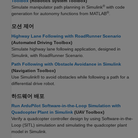
Toolbox
(Robotics System Toolbox)
®
Simulate manipulator path planning in Simulink
with code
®
generation for autonomy functions from MATLAB
.
모션 제어
Highway Lane Following with RoadRunner Scenario
(Automated Driving Toolbox)
Simulate highway lane following application, designed in
Simulink, with
RoadRunner Scenario
.
Path Following with Obstacle Avoidance in Simulink
(Navigation Toolbox)
Use Simulink® to avoid obstacles while following a path for a
differential drive robot.
하드웨어 배포
Run ArduPilot Software-in-the-Loop Simulation with
Quadcopter Plant in Simulink
(UAV Toolbox)
Verify a quadcopter controller design by using Software-in-the-
Loop (SITL) simulation and simulating the quadcopter plant
model in Simulink.