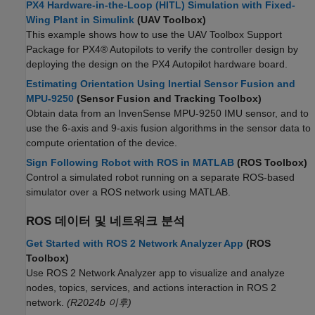
PX4 Hardware-in-the-Loop (HITL) Simulation with Fixed-
Wing Plant in Simulink
(UAV Toolbox)
This example shows how to use the UAV Toolbox Support
Package for PX4® Autopilots to verify the controller design by
deploying the design on the PX4 Autopilot hardware board.
Estimating Orientation Using Inertial Sensor Fusion and
MPU-9250
(Sensor Fusion and Tracking Toolbox)
Obtain data from an InvenSense MPU-9250 IMU sensor, and to
use the 6-axis and 9-axis fusion algorithms in the sensor data to
compute orientation of the device.
Sign Following Robot with ROS in MATLAB
(ROS Toolbox)
Control a simulated robot running on a separate ROS-based
simulator over a ROS network using MATLAB.
ROS 데이터 및 네트워크 분석
Get Started with ROS 2 Network Analyzer App
(ROS
Toolbox)
Use ROS 2 Network Analyzer app to visualize and analyze
nodes, topics, services, and actions interaction in ROS 2
network.
(R2024b 이후)