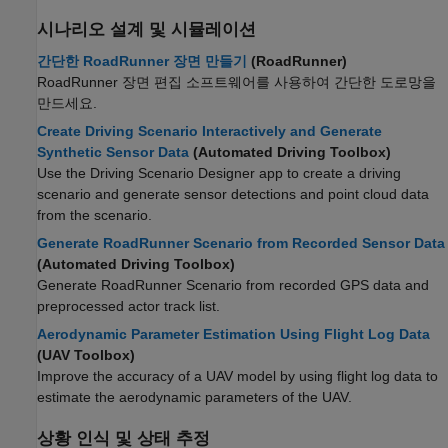
시나리오 설계 및 시뮬레이션
간단한 RoadRunner 장면 만들기
(RoadRunner)
RoadRunner
장면 편집 소프트웨어를 사용하여 간단한 도로망을
만드세요.
Create Driving Scenario Interactively and Generate
Synthetic Sensor Data
(Automated Driving Toolbox)
Use the
Driving Scenario Designer
app to create a driving
scenario and generate sensor detections and point cloud data
from the scenario.
Generate RoadRunner Scenario from Recorded Sensor Data
(Automated Driving Toolbox)
Generate
RoadRunner Scenario
from recorded GPS data and
preprocessed actor track list.
Aerodynamic Parameter Estimation Using Flight Log Data
(UAV Toolbox)
Improve the accuracy of a UAV model by using flight log data to
estimate the aerodynamic parameters of the UAV.
상황 인식 및 상태 추정