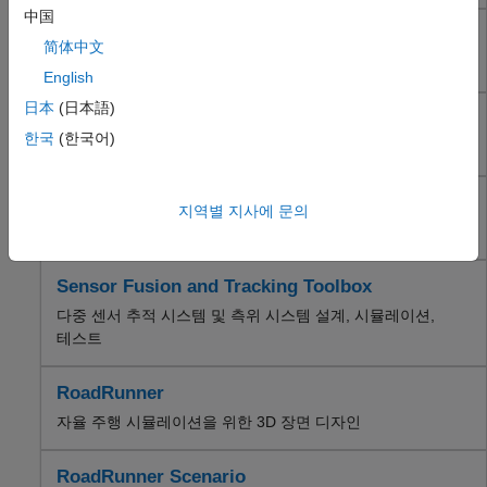
中国
Automated Driving Toolbox
UAV Toolbox
简体中文
Robotics System Toolbox
UAV 응용 분야의 설계, 시뮬레이션, 배포
English
UAV Toolbox
Navigation Toolbox
日本
(日本語)
Navigation Toolbox
ROS Toolbox
한국
(한국어)
자율 내비게이션을 위한 알고리즘 설계, 시뮬레이션 및 배포
Sensor Fusion and Tracking Toolbox
RoadRunner
ROS Toolbox
지역별 지사에 문의
RoadRunner Scenario
ROS 기반 애플리케이션의 설계, 시뮬레이션, 배포
Simulink 3D Animation
FPGA, ASIC 및 SoC 개발
Sensor Fusion and Tracking Toolbox
계산 금융
다중 센서 추적 시스템 및 측위 시스템 설계, 시뮬레이션,
계산 생물학
테스트
코드 검증
항공우주 및 국방
RoadRunner
자동차
자율 주행 시뮬레이션을 위한 3D 장면 디자인
RoadRunner Scenario