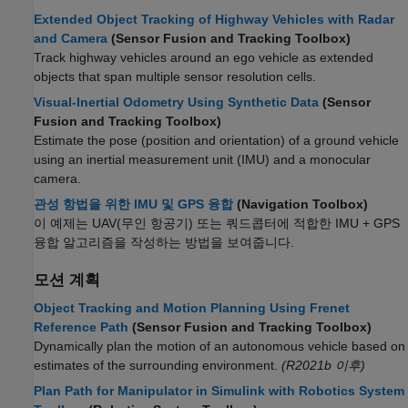
Extended Object Tracking of Highway Vehicles with Radar
and Camera
(Sensor Fusion and Tracking Toolbox)
Track highway vehicles around an ego vehicle as extended
objects that span multiple sensor resolution cells.
Visual-Inertial Odometry Using Synthetic Data
(Sensor
Fusion and Tracking Toolbox)
Estimate the pose (position and orientation) of a ground vehicle
using an inertial measurement unit (IMU) and a monocular
camera.
관성 항법을 위한 IMU 및 GPS 융합
(Navigation Toolbox)
이 예제는 UAV(무인 항공기) 또는 쿼드콥터에 적합한 IMU + GPS
융합 알고리즘을 작성하는 방법을 보여줍니다.
모션 계획
Object Tracking and Motion Planning Using Frenet
Reference Path
(Sensor Fusion and Tracking Toolbox)
Dynamically plan the motion of an autonomous vehicle based on
estimates of the surrounding environment.
(R2021b 이후)
Plan Path for Manipulator in Simulink with Robotics System