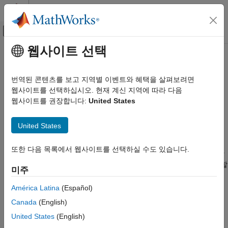
콘텐츠로 바로 가기
MATLAB 도움말 센터
오프캔버스 탐색 메뉴 토글
주요 콘텐츠
웹사이트 선택
문서 홈
교육 및 학습
카테고리
번역된 콘텐츠를 보고 지역별 이벤트와 혜택을 살펴보려면
MATLAB 사용
®
MathWorks
제품을 사용하여 공학적, 과학적 역량 강화
웹사이트를 선택하십시오. 현재 계신 지역에 따라 다음
MATLAB
MathWorks가 제공하는 교육 및 학습 툴은 종합대학, 단과대학,
웹사이트를 권장합니다:
United States
MATLAB Copilot
®
®
지역 전문대학에서 MATLAB
과 Simulink
를 활용하여 가르치는
개별 교수진을 지원하기 위해 만들어졌습니다.
United States
Simulink 사용
Simulink
MathWorks 제품을 활용하여 공학과 과학 지식을 가르치는 것이
또한 다음 목록에서 웹사이트를 선택하실 수도 있습니다.
목표라면, 이러한 교육 및 학습 애플리케이션을 통해 강의실, 가상
Simulink Copilot
및 하이브리드 프로그램을 포함한 모든 학습 환경에서 이를 실현할
물리 모델링
미주
수 있습니다.
이벤트 기반 모델링
América Latina
(Español)
실시간 시뮬레이션 및 테스트
이러한 애플리케이션에서는 다음을 수행할 수 있습니다.
Canada
(English)
워크플로
United States
(English)
학습자의 진도와 완료율 추적.
병렬 연산