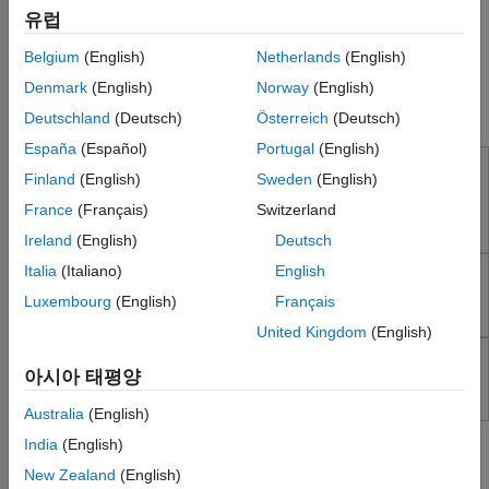
유럽
리포팅 및 데이터베이스 액세스
대화형 방식의 교육과정 과제 생성.
시스템 공학
Belgium
(English)
Netherlands
(English)
학습자 능력 자동 평가.
코드 생성
Denmark
(English)
Norway
(English)
애플리케이션 배포
교육 및 학습 관련 제품
Deutschland
(Deutsch)
Österreich
(Deutsch)
검증 및 확인(V&V), 테스트
España
(Español)
Portugal
(English)
클라우드 기능
MATLAB Course Designer
교육 및 학습
Finland
(English)
Sweden
(English)
Create and assign courses, courseware, labs, and
MATLAB Grader
France
(Français)
Switzerland
assessments
MATLAB and Simulink Online Courses
Ireland
(English)
Deutsch
Italia
(Italiano)
English
MATLAB Grader
응용 분야
Luxembourg
(English)
Français
AI 및 통계학
모든 학습 환경에서 자동으로 MATLAB 코드 채점
United Kingdom
(English)
수학 및 최적화
신호 처리
MATLAB and Simulink Online Courses
아시아 태평양
영상 처리 및 컴퓨터 비전
MATLAB 및 Simulink를 자신에게 맞는 속도로 학습합니다
제어 시스템
Australia
(English)
도움말 항목
테스트 및 계측(T&M)
India
(English)
RF 및 혼성 신호
온라인 교육과정에서 학습자 진도 추적하기
New Zealand
(English)