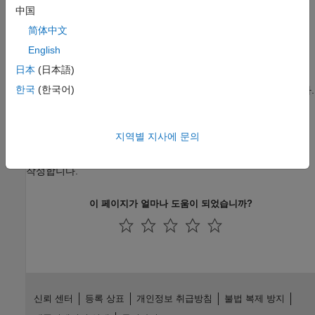
무선 통신
中国
학습자가 진도를 공유하도록 초대
(MATLAB and Simulink
레이다
Online Courses)
简体中文
로보틱스 및 자율 시스템
학습자가 교육과정 진도와 수료증을 공유하도록 초대하여
English
FPGA, ASIC 및 SoC 개발
교육과정의 완료 현황을 모니터링합니다.
계산 금융
日本
(日本語)
학습자 진도 추적
(MATLAB and Simulink Online Courses)
계산 생물학
한국
(한국어)
학습자가 공유한 진도 페이지를 사용하여 진행 상황을 확인합니다.
코드 검증
능력 평가를 위한 평가 항목 생성하기
항공우주 및 국방
지역별 지사에 문의
자동차
학습자의 답안 테스트하기
(MATLAB Grader)
흔히 나타나는 다양한 오류 또는 조건을 검사하는 평가 테스트를
작성합니다.
이 페이지가 얼마나 도움이 되었습니까?
신뢰 센터
등록 상표
개인정보 취급방침
불법 복제 방지