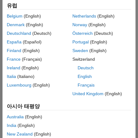
성능을 평가할 수 있습니다. 자율주행의 경우, 제공된 MISRA C™
적응형 MPC 설계
유럽
및 ISO 26262 준수 블록과 예제를 사용하여 차선 유지 보조, 경로
이득 스케줄링이 적용된 MPC 설계
계획, 경로 추종 및 적응형 크루즈 컨트롤 애플리케이션을 빠르게
Belgium
(English)
Netherlands
(English)
비선형 MPC 설계
시작할 수 있습니다.
코드 생성
Denmark
(English)
Norway
(English)
®
응용 사례
이 툴박스는 C 및 CUDA
코드와 IEC 61131-3 Structured Text
Deutschland
(Deutsch)
Österreich
(Deutsch)
생성을 지원합니다.
Motor Control Blockset
España
(Español)
Portugal
(English)
Predictive Maintenance Toolbox
Finland
(English)
Sweden
(English)
Model Predictive Control Toolbox 시작하기
Raspberry Pi Blockset
France
(Français)
Switzerland
Model Predictive Control Toolbox의 기본 사항 배우기
Reinforcement Learning Toolbox
Ireland
(English)
Deutsch
선형 플랜트 지정
Robust Control Toolbox
Italia
(Italiano)
English
선형 플랜트 모델, 입력 및 출력 신호 유형, 스케일링 인자 지정
Luxembourg
(English)
Français
Simulink Control Design
United Kingdom
(English)
Simulink Design Optimization
MPC 설계
STM32 Microcontroller Blockset
전통적인(묵시적) 모델 예측 제어기를 설계하는 기본 워크플로
아시아 태평양
System Identification Toolbox
Australia
(English)
데이터 기반 MPC 설계
India
(English)
실험 데이터로부터 직접 모델 예측 제어기 생성
New Zealand
(English)