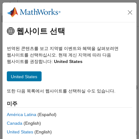
콘텐츠로 바로 가기
MATLAB 도움말 센터
오프캔버스 탐색 메뉴 토글
주요 콘텐츠
웹사이트 선택
문서 홈
Model Predictive Control Toolbox
제어 시스템
번역된 콘텐츠를 보고 지역별 이벤트와 혜택을 살펴보려면
카테고리
모델 예측 제어기 설계 및 시뮬레이션
웹사이트를 선택하십시오. 현재 계신 지역에 따라 다음
웹사이트를 권장합니다:
United States
C2000 Microcontroller Blockset
릴리스 정보
Control System Toolbox
PDF 문서
PDF 문서
United States
Model Predictive Control Toolbox™는 모델 예측 제어(MPC)를
Fuzzy Logic Toolbox
®
개발하는 데 사용할 수 있는 함수, 앱, Simulink
블록, 참조 예제를
Model Predictive Control Toolbox
또한 다음 목록에서 웹사이트를 선택하실 수도 있습니다.
제공합니다. 선형 문제의 경우, 이 툴박스는 묵시적 MPC, 명시적
Model Predictive Control Toolbox
MPC, 적응형 MPC, 이득 스케줄링이 적용된 MPC의 설계를
미주
시작하기
지원합니다. 비선형 문제의 경우, 단일 단계 및 다중 단계 비선형
선형 플랜트 지정
MPC를 구현할 수 있습니다. 이 툴박스는 배포 가능한 최적화
América Latina
(Español)
MPC 설계
솔버를 제공하며, 여기서 사용자 지정 솔버도 사용할 수 있습니다.
Canada
(English)
데이터 기반 MPC 설계
United States
(English)
®
폐루프 시뮬레이션을 실행하여 MATLAB
및 Simulink에서 제어기
명시적 MPC 설계