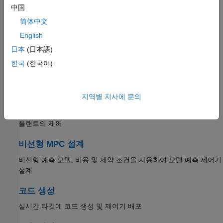
명시적 MPC 설계
中国
런타임 최적화 대신 미리 계산된 해를 사용하는 빠른 모델 예측
简体中文
제어
English
日本
(日本語)
적응형 MPC 설계
한국
(한국어)
런타임 시의 내부 플랜트 모델 업데이트를 통한 비선형 플랜트의
적응 제어
지역별 지사에 문의
이득 스케줄링이 적용된 MPC 설계
런타임 시의 제어기 전환을 통한, 이득 스케줄링이 적용된 비선형
플랜트의 제어
비선형 MPC 설계
비선형 예측 모델, 비용 및 제약 조건을 사용하여 모델 예측 제어기
설계
코드 생성
실시간 타깃에 코드 생성 및 제어기 배포