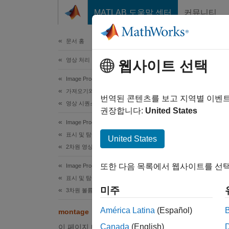
콘텐츠로 바로 가기
MATLAB 도움말 센터
커뮤니티
문서
문서 홈
영상 처리 및 컴퓨터 비전
mon
웹사이트 선택
Image Processing Toolbox
가져오기와 내보내기 및 변환
사각형 
번역된 콘텐츠를 보고 지역별 이벤
영상 시퀀스와 일괄 처리
권장합니다:
United States
페이지 
Image Processing Toolbox
구문
표시 및 탐색
United States
2차원 영상 표시하기
montag
또한 다음 목록에서 웹사이트를 선택
Image Processing Toolbox
montag
표시 및 탐색
montag
미주
3차원 볼륨 영상 표시하기
montag
montag
América Latina
(Español)
montage
img = 
Canada
(English)
이 페이지 내용