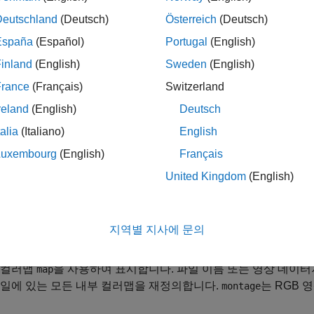
Deutschland
(Deutsch)
Österreich
(Deutsch)
는
로 지정된 영상들의 몽타주를 표시합니다
e(
)
imagelist
imagelist
España
(Español)
Portugal
(English)
으로,
함수는 영상들이 대략적으로 정사각형 모양을 이
montage
inland
(English)
Sweden
(English)
France
(Français)
Switzerland
reland
(English)
Deutsch
는 영상 데이터저장소
에 있는 영상의 몽타주를 표시
e(
)
imds
imds
talia
(Italiano)
English
Luxembourg
(English)
Français
United Kingdom
(English)
는 멀티프레임 영상
의 모든 프레임을 표시합니다.
e(
)
I
I
지역별 지사에 문의
은 (앞의 구문 중 하나를 사용하여 지정한) 모든 회색
e(
___
,
)
map
 컬러맵
을 사용하여 표시합니다. 파일 이름 또는 영상 데이
map
파일에 있는 모든 내부 컬러맵을 재정의합니다.
는 RGB 
montage