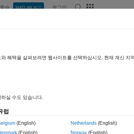
학습
로그인
MATLAB 받기
예제
함수
앱
비디오
Answers
tage
몽타주 형태로 여러 영상 표시
트와 혜택을 살펴보려면 웹사이트를 선택하십시오. 현재 계신 지
내 모두 축소
e(imagelist)
하실 수도 있습니다.
e(imds)
e(I)
유럽
e(
___
,map)
e(
___
,Name=Value)
Belgium
(English)
Netherlands
(English)
montage(
___
)
Denmark
(English)
Norway
(English)