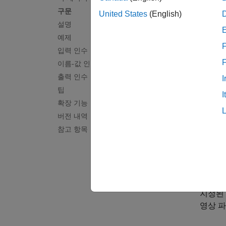
설명
구문
United States
(English)
설명
montag
기본적
예제
F
입력 인수
예제
이름-값 인수
출력 인수
I
montag
팁
I
확장 기능
예제
버전 내역
참고 항목
montag
예제
montag
지정된
영상 