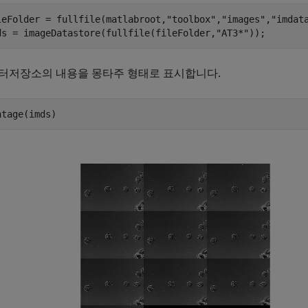
leFolder = fullfile(matlabroot,
"toolbox"
,
"images"
,
"imdat
ds = imageDatastore(fullfile(fileFolder,
"AT3*"
));
터저장소의 내용을 몽타주 형태로 표시합니다.
ntage(imds)