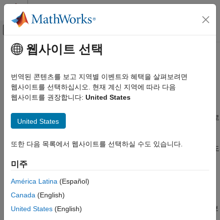
콘텐츠로 바로 가기
MATLAB 도움말 센터
오프캔버스 탐색 메뉴 토글
주요 콘텐츠
웹사이트 선택
문서 홈
가져오기와 내보내기 및 변환
영상 처리 및 컴퓨터 비전
번역된 콘텐츠를 보고 지역별 이벤트와 혜택을 살펴보려면
영상 데이터 가져오기와 내보내기, 영상 유형과 클래스의 변환
웹사이트를 선택하십시오. 현재 계신 지역에 따라 다음
Image Processing Toolbox
®
MATLAB
의 기본 데이터 구조인 배열은 기본적으로 영상을
웹사이트를 권장합니다:
United States
카테고리
표현하는 데 적합합니다. 툴박스 함수를 사용하여 지원되는
Image Processing Toolbox 시작하기
그래픽스 파일이나 과학 파일 형식의 영상 데이터를 작업 공간으로
United States
가져올 수 있습니다. 이와 반대로, 작업 공간의 데이터를 지원되는
가져오기와 내보내기 및 변환
그래픽스 파일이나 과학 파일 형식의 파일로 내보낼 수도
파일에서 영상 데이터 읽기 및 쓰기
또한 다음 목록에서 웹사이트를 선택하실 수도 있습니다.
있습니다. 또한 영상의 형식을 변환하거나 데이터형을 변환할 수도
HDR(높은 동적 범위) 영상
있습니다.
미주
블록 형식 영상
카테고리
영상 유형 변환
América Latina
(Español)
영상 시퀀스와 일괄 처리
Canada
(English)
파일에서 영상 데이터 읽기 및 쓰기
색
파일에서 영상 데이터 읽기 및 쓰기, 영상 파일의 내용에 대한 정보
United States
(English)
합성 영상
가져오기