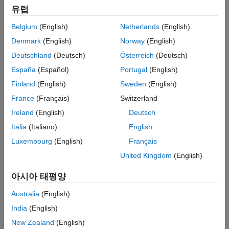
표시 및 탐색
유럽
HDR(높은 동적 범위) 영상
기하 변환과 영상 정합
HDR(높은 동적 범위) 영상 읽기, HDR 영상 생성, HDR 데이터를
Belgium
(English)
Netherlands
(English)
영상 필터링 및 향상
파일에 쓰기
Denmark
(English)
Norway
(English)
영상 분할 및 분석
블록 형식 영상
영상 처리를 위한 딥러닝
Deutschland
(Deutsch)
Österreich
(Deutsch)
대용량 영상과 다중 해상도 영상 읽기 및 탐색
초분광 영상 처리
España
(Español)
Portugal
(English)
영상 유형 변환
광학 시스템 설계 및 분석
Finland
(English)
Sweden
(English)
영상 유형(예: RGB(트루컬러) 영상, 이진 영상, 회색조 영상 및
코드 생성 및 GPU 지원
인덱스 영상) 간에 변환하고 영상의 데이터형을 변경합니다.
France
(Français)
Switzerland
영상 시퀀스와 일괄 처리
Ireland
(English)
Deutsch
영상 시퀀스로 작업 및 영상에 대해 일괄 처리 수행
Italia
(Italiano)
English
색
Luxembourg
(English)
Français
컬러스페이스 변환, ICC(International Color Consortium: 국제
United Kingdom
(English)
컬러 협회) 프로파일 지원
합성 영상
아시아 태평양
영상 처리 알고리즘의 테스트를 위한 영상 만들기
Australia
(English)
이 페이지가 얼마나 도움이 되었습니까?
India
(English)
New Zealand
(English)