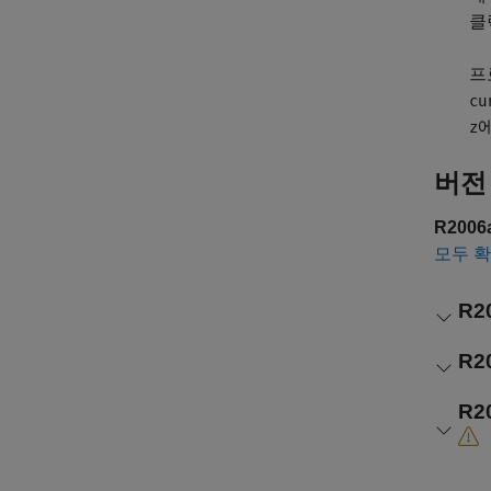
클
프
cu
z
버전
R200
모두 
R2
R2
R2