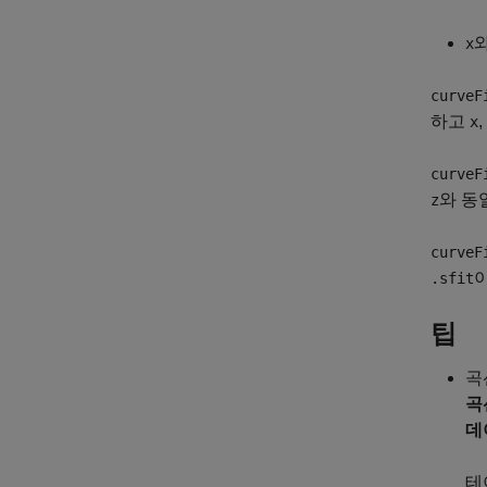
x
curveF
하고
,
x
curveF
와 동
z
curveF
.sfit
팁
곡
곡
데
테