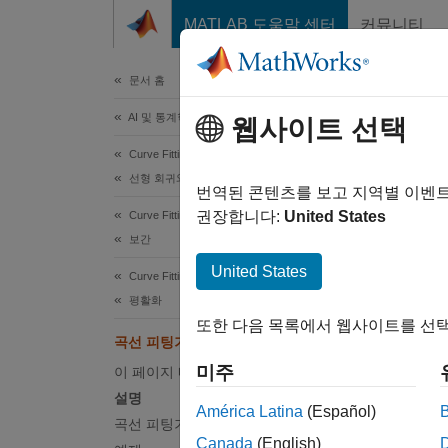
콘텐츠로 바로 가기
MATLAB 도움말 센터
커뮤니티
문서
문서 홈
AI 및 통계학
곡선
웹사이트 선택
Curve Fitting Toolbox
선형 회귀와 비선형 회귀
데이터에
번역된 콘텐츠를 보고 지역별 이벤
권장합니다:
United States
Curve Fitting Toolbox
페이지 
보간
설명
United States
Curve Fitting Toolbox
평활화
곡선 
또한 다음 목록에서 웹사이트를 선택
로우코
곡선 피팅기
미주
이 페이지 내용
곡선 피
설명
América Latina
(Español)
곡선 피팅기 앱 열기
여
Canada
(English)