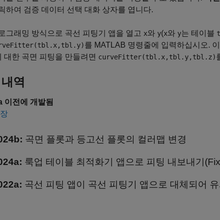
릭하여 검증 데이터 선택 대화 상자를 엽니다.
로그래밍 방식으로 곡선 피팅기 앱을 열고
와
(
와
는 테이블
x
y
x
y
를 MATLAB 명령줄에 입력하십시오.
rveFitter(tbl.x,tbl.y)
에 대한 곡면 피팅을 만들려면
curveFitter(tbl.x,tbl.y,tbl.z)
 내역
6a 이전에 개발됨
확장
024b:
곡면 플롯과 등고선 플롯의 컬러맵 변경
024a:
룩업 테이블 최적화기 앱으로 피팅 내보내기(
Fi
022a:
곡선 피팅 앱이 곡선 피팅기 앱으로 대체되어 