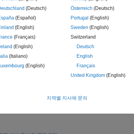
형 또는 비선형 회귀, 보간, 평활화 및 사용자 지정 수식 사용.
Deutschland
(Deutsch)
Österreich
(Deutsch)
España
(Español)
Portugal
(English)
합도 통계량 보기, 신뢰구간 및 잔차 표시, 이상값 제거, 검증 데이
inland
(English)
Sweden
(English)
선과 곡면을 피팅하고 플로팅하는 코드 자동 생성, 또는 추가 분
France
(Français)
Switzerland
업 공간으로 내보내기.
reland
(English)
Deutsch
talia
(Italiano)
English
®
선 또는 곡면 피팅을 Simulink
룩업 테이블로 내보내기. 예제는
rve Fitter App to Simulink Lookup Table
항목을 참조하십시오.
Luxembourg
(English)
Français
United Kingdom
(English)
 피팅기 앱 열기
®
ATLAB
툴스트립:
앱
탭의
수학, 통계학 및 최적화
에서 앱 아이
지역별 지사에 문의
ATLAB 명령 프롬프트:
를 입력합니다.
curveFitter