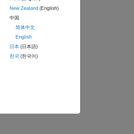
New Zealand
(English)
中国
터로 피팅 평가.
简体中文
석을 위해 피팅을
English
日本
(日本語)
한국
(한국어)
Export Fit from
콘을 클릭합니다.