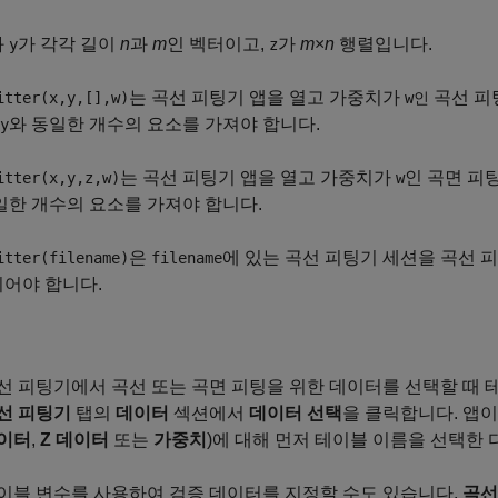
와
가 각각 길이
n
과
m
인 벡터이고,
가
m
×
n
행렬입니다.
y
z
는 곡선 피팅기 앱을 열고 가중치가
곡선 피
itter(x,y,[],w)
w인
와 동일한 개수의 요소를 가져야 합니다.
y
는 곡선 피팅기 앱을 열고 가중치가
인 곡면 피
itter(x,y,z,w)
w
일한 개수의 요소를 가져야 합니다.
은
에 있는 곡선 피팅기 세션을 곡선 
itter(filename)
filename
이어야 합니다.
선 피팅기에서 곡선 또는 곡면 피팅을 위한 데이터를 선택할 때 
선 피팅기
탭의
데이터
섹션에서
데이터 선택
을 클릭합니다. 앱이
이터
,
Z 데이터
또는
가중치
)에 대해 먼저 테이블 이름을 선택한 
이블 변수를 사용하여 검증 데이터를 지정할 수도 있습니다.
곡선