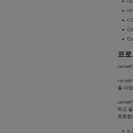
대
데
Co
Ge
Ex
프로
curveF
curveF
둘 이상
curveF
하고 둘
호환됩
,
x