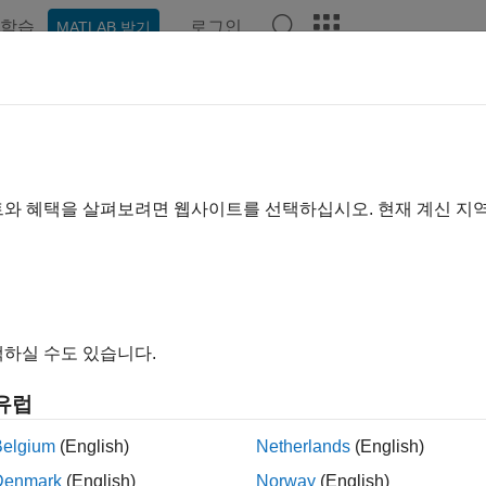
학습
로그인
MATLAB 받기
예제
함수
앱
비디오
Answers
 피팅기
 곡선 및 곡면 피팅
트와 혜택을 살펴보려면 웹사이트를 선택하십시오. 현재 계신 지
내 모두 확장
피팅기
앱은 대화형 방식으로 곡선과 곡면을 데이터에 피팅하고 플
하실 수도 있습니다.
드 인터페이스를 제공합니다.
유럽
팅기 앱을 사용하면 다음 작업을 수행할 수 있습니다.
Belgium
(English)
Netherlands
(English)
러 피팅 생성, 플로팅 및 비교.
Denmark
(English)
Norway
(English)