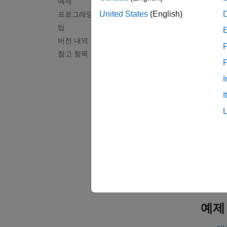
예제
선
United States
(English)
프로그래밍 방식으로 사용
팁
적
버전 내역
F
참고 항목
곡
작
I
I
곡
Cu
곡선
M
M
예제