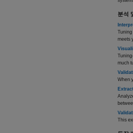
system
분석 
Interp
Tuning 
meets y
Visual
Tuning-
much tu
Valida
When yo
Extrac
Analyze
between
Valida
This ex