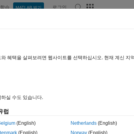
학습
로그인
MATLAB 받기
예제
함수
블록
앱
비디오
Answers
, 분석 및 검증
서 제어 시스템 파라미터 조정 및 결과 분석
트와 혜택을 살펴보려면 웹사이트를 선택하십시오. 현재 계신 지
 조정할 수 있도록 설정되면
명령이 설계 요구 사항을 충
systune
면 시스템 응답을 검토하고 조정 목표가 얼마나 잘 충족되었는지 평
 경우, 전체 비선형 시스템에 대한 검증을 수행하려면 조정된 
Validate Tuned Control System
항목을 참조하십시오.
하실 수도 있습니다.
유럽
확장
Belgium
(English)
Netherlands
(English)
imulink
모델 조정 및 분석
Denmark
(English)
Norway
(English)