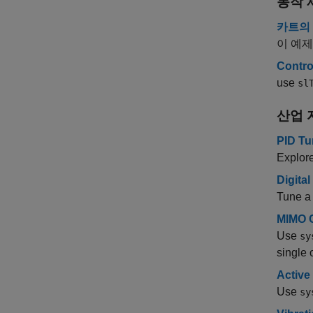
동작 
카트의
이 예
Control
use
sl
산업 
PID Tu
Explore
Digita
Tune a 
MIMO C
Use
sy
single 
Active
Use
sy