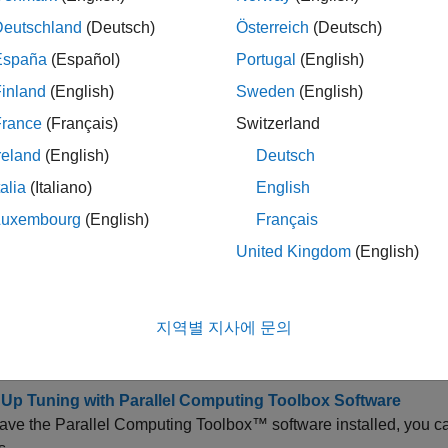
Deutschland
(Deutsch)
Österreich
(Deutsch)
MATLAB
모델 조정 및 분석
España
(Español)
Portugal
(English)
inland
(English)
Sweden
(English)
조정 목표 평가
France
(Français)
Switzerland
reland
(English)
Deutsch
말 항목
talia
(Italiano)
English
Luxembourg
(English)
Français
기본 사항
United Kingdom
(English)
ontrol System at the Command Line
uilding a tunable control system model and specifying tuning go
.
지역별 지사에 문의
 Multiloop Control Systems
 tune the inner and outer loops of a cascade architecture with
sy
Up Tuning with Parallel Computing Toolbox Software
have the Parallel Computing Toolbox™ software installed, you can