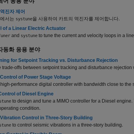
제어 응용 분야
 역진자 제어
제에서는
을 사용하여 카트의 역진자를 제어합니다.
systune
 of a Linear Electric Actuator
and
to tune the current and velocity loops in a linea
Tuner
systune
자동화 응용 분야
ning for Setpoint Tracking vs. Disturbance Rejection
 trade-offs between setpoint tracking and disturbance rejection
l Control of Power Stage Voltage
high-performance digital controller with bandwidth close to the
ontrol of Diesel Engine
to design and tune a MIMO controller for a Diesel engine. T
stune
operating condition.
 Vibration Control in Three-Story Building
to control seismic vibrations in a three-story building.
stune