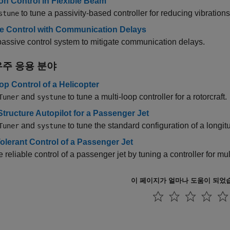
ion Control in Flexible Beam
to tune a passivity-based controller for reducing vibrations
stune
e Control with Communication Delays
assive control system to mitigate communication delays.
주 응용 분야
op Control of a Helicopter
and
to tune a multi-loop controller for a rotorcraft.
Tuner
systune
Structure Autopilot for a Passenger Jet
and
to tune the standard configuration of a longitu
Tuner
systune
Tolerant Control of a Passenger Jet
 reliable control of a passenger jet by tuning a controller for mu
이 페이지가 얼마나 도움이 되었