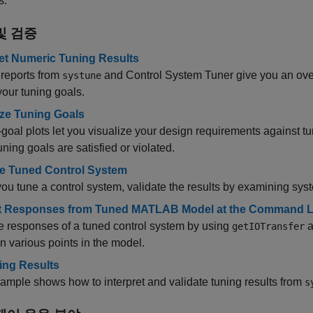
s.
및 검증
ret Numeric Tuning Results
reports from
and
Control System Tuner
give you an ove
systune
our tuning goals.
ize Tuning Goals
goal plots let you visualize your design requirements against
ning goals are satisfied or violated.
te Tuned Control System
u tune a control system, validate the results by examining sys
t Responses from Tuned MATLAB Model at the Command L
 responses of a tuned control system by using
a
getIOTransfer
 various points in the model.
ting Results
ample shows how to interpret and validate tuning results from
s