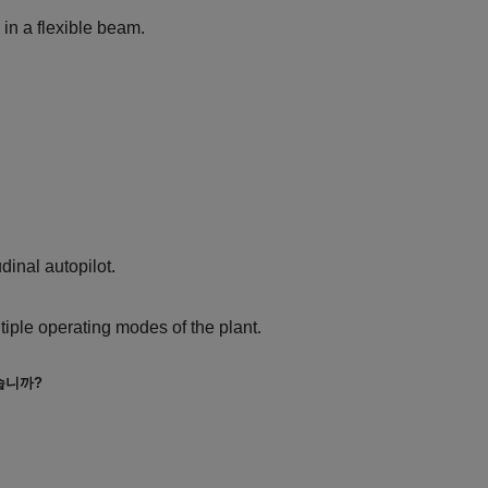
 in a flexible beam.
dinal autopilot.
ltiple operating modes of the plant.
습니까?