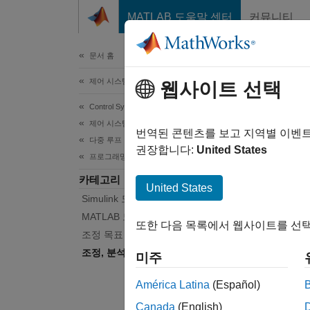
콘텐츠로 바로 가기
MATLAB 도움말 센터
커뮤니티
문서
문서 홈
제어 시스템
조정
웹사이트 선택
Control System Toolbox
제어 시스템 설계 및 조정
명령줄에
번역된 콘텐츠를 보고 지역별 이벤
다중 루프 다목적 조정
모델이
권장합니다:
United States
프로그래밍 방식 조정
검증하려
카테고리
시스템의
United States
Simulink 모델 조정을 위한 설정
내용은
MATLAB 모델 조정을 위한 설정
또한 다음 목록에서 웹사이트를 선택
함수
조정 목표
조정, 분석 및 검증
미주
모두 
América Latina
(Español)
S
Canada
(English)