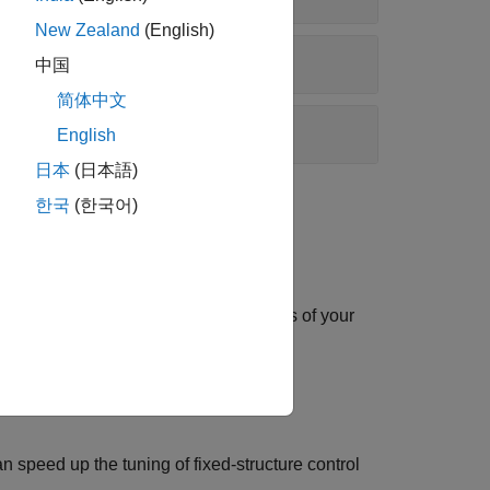
New Zealand
(English)
中国
简体中文
English
日本
(日本語)
한국
(한국어)
als, use
to tune the parameters of your
systune
.
stune
 speed up the tuning of fixed-structure control