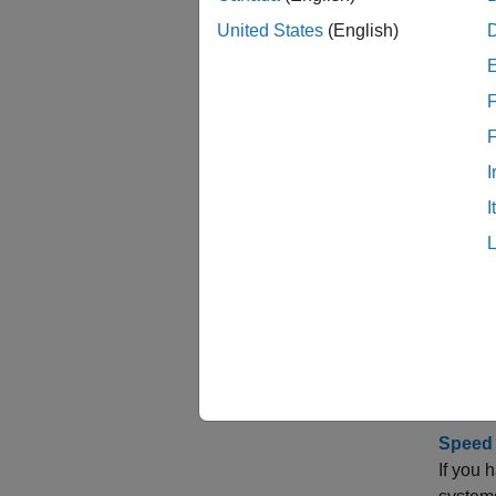
United States
(English)
F
I
도움
I
조정 
Tune C
After b
system
Tuning
Jointly
Speed 
If you 