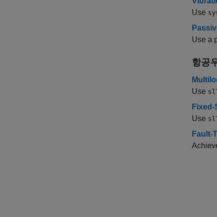
Vibrat
Use
sy
Passiv
Use a p
항공우
Multilo
Use
sl
Fixed-
Use
sl
Fault-
Achieve