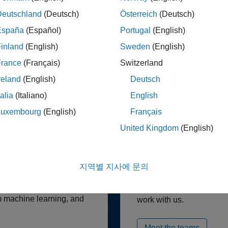
Deutschland
(Deutsch)
Österreich
(Deutsch)
España
(Español)
Portugal
(English)
inland
(English)
Sweden
(English)
France
(Français)
Switzerland
reland
(English)
Deutsch
talia
(Italiano)
English
Luxembourg
(English)
Français
ring
Sales and Serv
United Kingdom
(English)
 tools, and business
Sell and support ou
Connecting with customer
지역별 지사에 문의
g the world. Engineers
reach top accounts aroun
 design smart grids,
industry, and academia. B
rm machine learning, and
work with us.
Meet the teams