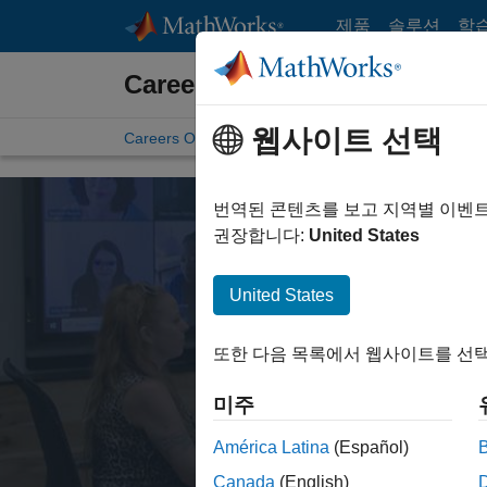
콘텐츠로 바로 가기
제품
솔루션
학
Careers at MathWorks
웹사이트 선택
Careers Overview
Job Search
Office Locations
번역된 콘텐츠를 보고 지역별 이벤
권장합니다:
United States
United States
M
또한 다음 목록에서 웹사이트를 선택
No matter your
미주
América Latina
(Español)
Canada
(English)