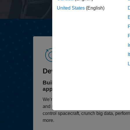
United States
(English)
F
I
I
Development and Enginee
Build and support our products,
applications.
We’re building software that’s transformin
and scientists use MATLAB and Simulink to
control spacecraft, crunch big data, perfo
more.