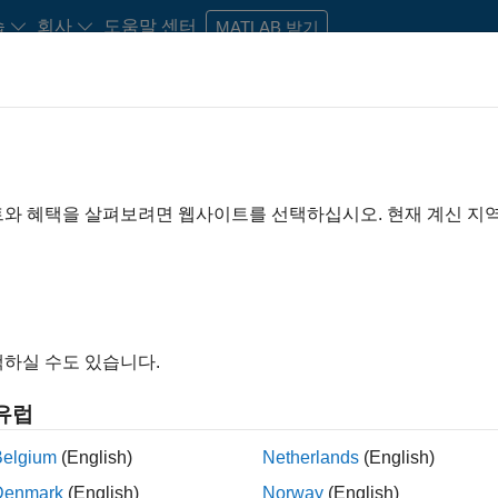
습
회사
도움말 센터
MATLAB 받기
Students and New Careers
Resources
Careers Account
트와 혜택을 살펴보려면 웹사이트를 선택하십시오. 현재 계신 지
athWorks Teams and Rol
하실 수도 있습니다.
 role, you’ll have a chance to 
유럽
Belgium
(English)
Netherlands
(English)
Denmark
(English)
Norway
(English)