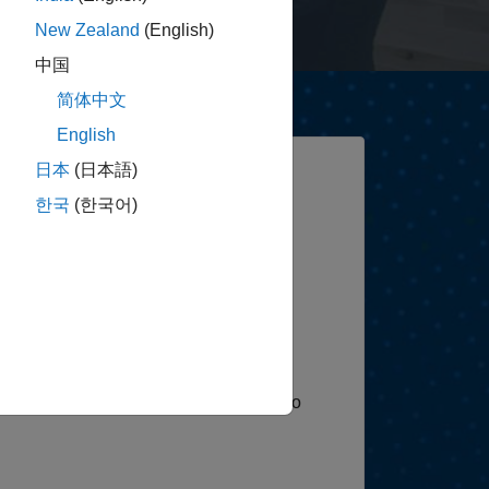
New Zealand
(English)
中国
简体中文
English
日本
(日本語)
한국
(한국어)
ice
r products and services.
s every day, sales and service teams
d the globe in engineering, science,
ring your curiosity, drive, and energy to