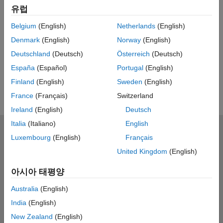
유럽
Feedback
Belgium
(English)
Netherlands
(English)
UP NEXT
Denmark
(English)
Norway
(English)
RELATED VIDEOS
Deutschland
(Deutsch)
Österreich
(Deutsch)
View more related videos
España
(Español)
Portugal
(English)
Finland
(English)
Sweden
(English)
France
(Français)
Switzerland
Ireland
(English)
Deutsch
Italia
(Italiano)
English
MathWorks
Luxembourg
(English)
Français
Accelerating the pace of engineering and science
United Kingdom
(English)
제품 소개
아시아 태평양
다운로드 및 구매
Australia
(English)
India
(English)
사용 방법
New Zealand
(English)