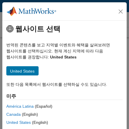
콘텐츠로 바로 가기
비디오
웹사이트 선택
Videos Home
Search
Play
Vi
2:12
번역된 콘텐츠를 보고 지역별 이벤트와 혜택을 살펴보려면
웹사이트를 선택하십시오. 현재 계신 지역에 따라 다음
Description
웹사이트를 권장합니다:
United States
Video
What Is Data Acquisition
United States
Toolbox?
또한 다음 목록에서 웹사이트를 선택하실 수도 있습니다.
Published: 12 Sep 2019
미주
América Latina
(Español)
Full Transcript
Canada
(English)
United States
(English)
Related Resources