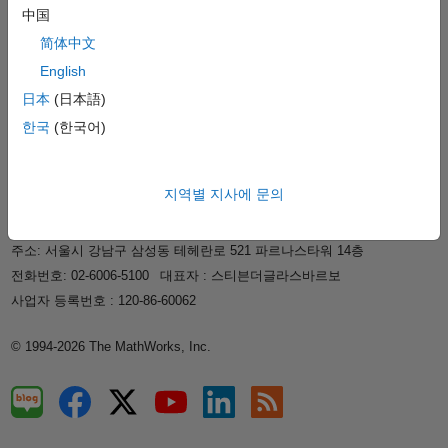
지원
中国
회사 정보
简体中文
English
日本
(日本語)
웹사이트 선택
한국
한국
(한국어)
신뢰 센터
등록 상표
개인정보 취급방침
불법 복제 방지
지역별 지사에 문의
애플리케이션 상태
문의하기
매스웍스코리아 유한회사
주소: 서울시 강남구 삼성동 테헤란로 521 파르나스타워 14층
전화번호: 02-6006-5100
대표자 : 스티븐더글라스바르보
사업자 등록번호 : 120-86-60062
© 1994-2026 The MathWorks, Inc.