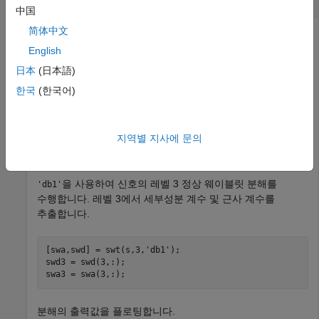
中国
简体中文
English
신호에 대해 멀티레벨 정상 웨이블릿 분해를 수행합니다.
日本
(日本語)
1차원 신호를 불러오고 이 신호의 길이를 가져옵니다.
한국
(한국어)
load 
noisbloc
s = noisbloc;

지역별 지사에 문의
sLen = length(s);
을 사용하여 신호의 레벨 3 정상 웨이블릿 분해를
'db1'
수행합니다. 레벨 3에서 세부성분 계수 및 근사 계수를
추출합니다.
[swa,swd] = swt(s,3,
'db1'
);

swd3 = swd(3,:);

swa3 = swa(3,:);
분해의 출력값을 플로팅합니다.