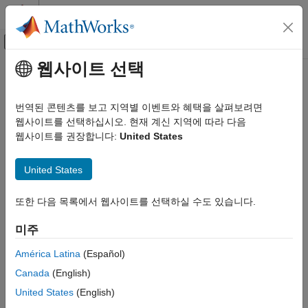
콘텐츠로 바로 가기
MATLAB 도움말 센터
오프캔버스 탐색 메뉴 토글
주요 콘텐츠
웹사이트 선택
문서 홈
swt
신호 처리
번역된 콘텐츠를 보고 지역별 이벤트와 혜택을 살펴보려면
이산 정상 웨이블릿 변환 1차원
웹사이트를 선택하십시오. 현재 계신 지역에 따라 다음
Wavelet Toolbox
웹사이트를 권장합니다:
United States
이산 다중분해능 분석
페이지 내 모두 축소
신호 분석
United States
구문
swt
또한 다음 목록에서 웹사이트를 선택하실 수도 있습니다.
이 페이지 내용
swc = swt(x,n,wname)
구문
swc = swt(x,n,LoD,HiD)
미주
[swa,swd] = swt(
___
)
설명
설명
예제
América Latina
(Español)
입력 인수
Canada
(English)
은 웨이블릿
을 사용하여 레벨
에서
= swt(
,
,
)
wname
n
swc
x
n
wname
출력 인수
신호
의 정상 웨이블릿 분해를 반환합니다.
x
United States
(English)
알고리즘