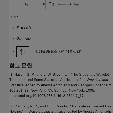
여기서
F
=
LoD
0
G
=
HiD
0
— 업샘플링(요소 사이에 0 삽입)
참고 문헌
[1] Nason, G. P., and B. W. Silverman. “The Stationary Wavelet
Transform and Some Statistical Applications.” In
Wavelets and
Statistics
, edited by Anestis Antoniadis and Georges Oppenheim,
103:281–99. New York, NY: Springer New York, 1995.
https://doi.org/10.1007/978-1-4612-2544-7_17.
[2] Coifman, R. R., and D. L. Donoho. “Translation-Invariant De-
Noising.” In
Wavelets and Statistics
, edited by Anestis Antoniadis