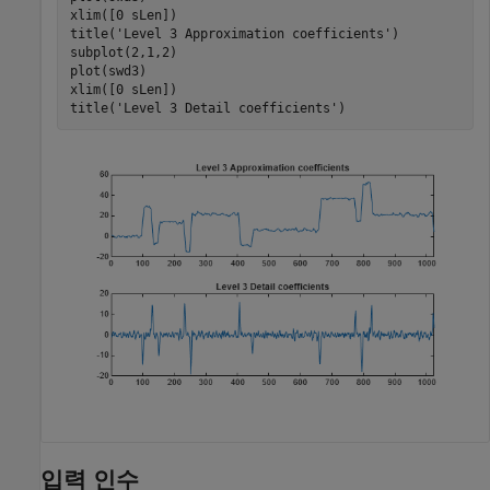
xlim([0 sLen])

title(
'Level 3 Approximation coefficients'
)

subplot(2,1,2)

plot(swd3)

xlim([0 sLen])

title(
'Level 3 Detail coefficients'
)
입력 인수