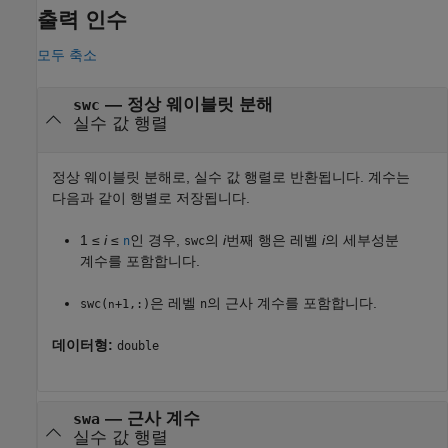
출력 인수
모두 축소
— 정상 웨이블릿 분해
swc
실수 값 행렬
정상 웨이블릿 분해로, 실수 값 행렬로 반환됩니다. 계수는
다음과 같이 행별로 저장됩니다.
1 ≤
i
≤
인 경우,
의
i
번째 행은 레벨
i
의 세부성분
n
swc
계수를 포함합니다.
은 레벨
의 근사 계수를 포함합니다.
swc(
+1,:)
n
n
데이터형:
double
— 근사 계수
swa
실수 값 행렬