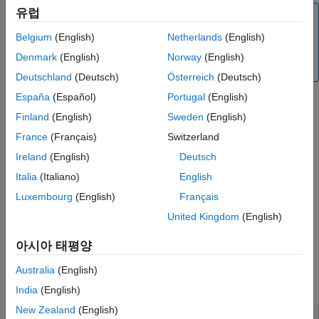
참고 문헌
유럽
참고
확장 기능
는 주기적 확장을 사용하여 정의됩니다. 각 레벨에서
Belgium
(English)
Netherlands
(English)
swt
버전 내역
계산된 근사 계수 및 세부성분 계수의 길이는 신호의
Denmark
(English)
Norway
(English)
참고 항목
길이와 같습니다.
Deutschland
(Deutsch)
Österreich
(Deutsch)
España
(Español)
Portugal
(English)
Finland
(English)
Sweden
(English)
예제
France
(Français)
Switzerland
는 지정된 저역통과 및 고역통과
= swt(
,
,
)
swc
x
n
LoD,HiD
Ireland
(English)
Deutsch
웨이블릿 분해 필터
와
를 각각 사용하여 정상 웨이블릿
LoD
HiD
Italia
(Italiano)
English
분해를 반환합니다.
Luxembourg
(English)
Français
는 위에 열거된 구문 중 하나를 사용하여
[
,
] = swt(
___
)
swa
swd
United Kingdom
(English)
근사 계수
및 정상 웨이블릿 계수
를 반환합니다.
swa
swd
아시아 태평양
예제
Australia
(English)
모두 축소
India
(English)
New Zealand
(English)
멀티레벨 정상 웨이블릿 분해