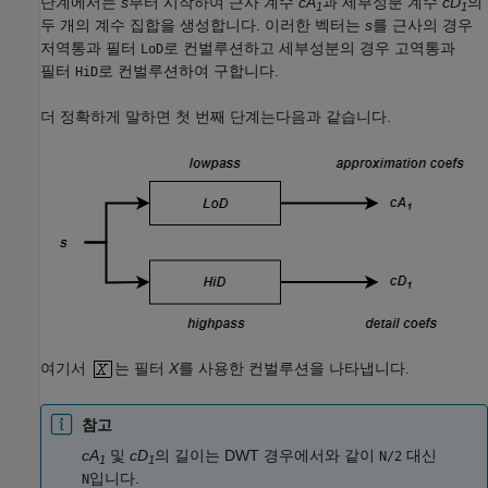
단계에서는
s
부터 시작하여 근사 계수
cA
과 세부성분 계수
cD
의
1
1
두 개의 계수 집합을 생성합니다. 이러한 벡터는
s
를 근사의 경우
저역통과 필터
로 컨벌루션하고 세부성분의 경우 고역통과
LoD
필터
로 컨벌루션하여 구합니다.
HiD
더 정확하게 말하면 첫 번째 단계는다음과 같습니다.
여기서
는 필터
X
를 사용한 컨벌루션을 나타냅니다.
참고
cA
및
cD
의 길이는 DWT 경우에서와 같이
대신
N/2
1
1
입니다.
N