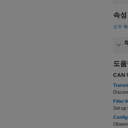
속성
모두 
도움
CAN
Transm
Discov
Filter
Set up 
Config
Observe