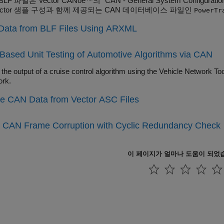
LF 파일은 Vector CANoe™의 "CAN - General System Config
ector 샘플 구성과 함께 제공되는 CAN 데이터베이스 파일인
PowerTr
Data from BLF Files Using ARXML
Based Unit Testing of Automotive Algorithms via CAN
e the output of a cruise control algorithm using the Vehicle Network
rk.
e CAN Data from Vector ASC Files
t CAN Frame Corruption with Cyclic Redundancy Check
이 페이지가 얼마나 도움이 되었