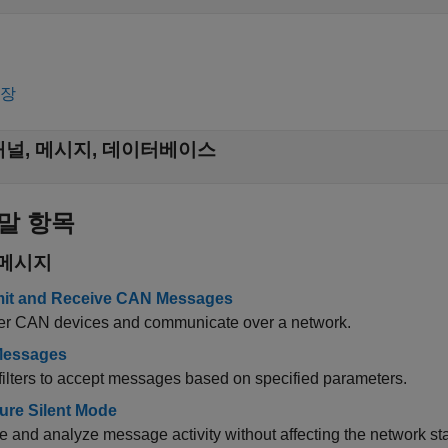
확장
채널, 메시지, 데이터베이스
말 항목
 메시지
it and Receive CAN Messages
er CAN devices and communicate over a network.
 Messages
filters to accept messages based on specified parameters.
ure Silent Mode
 and analyze message activity without affecting the network sta