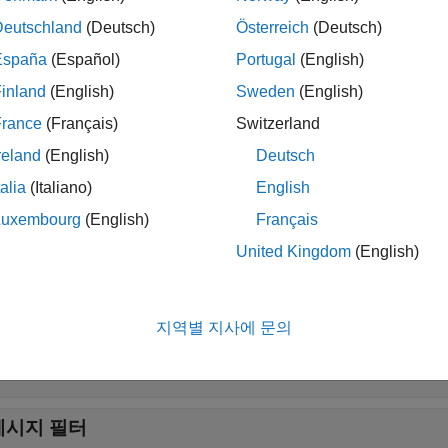
Deutschland
(Deutsch)
Österreich
(Deutsch)
확장
España
(Español)
Portugal
(English)
inland
(English)
Sweden
(English)
하드웨어 발견 및 연결
France
(Français)
Switzerland
reland
(English)
Deutsch
메시지 송신
talia
(Italiano)
English
Luxembourg
(English)
Français
메시지 수신
United Kingdom
(English)
AN FD
지역별 지사에 문의
메시지 데이터베이스
메시지 필터