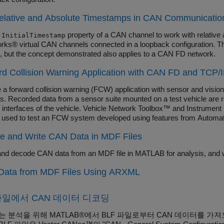
elative and Absolute Timestamps in CAN Communicatio
e
property of a CAN channel to work with relativ
InitialTimestamp
ks® virtual CAN channels connected in a loopback configuration. T
, but the concept demonstrated also applies to a CAN FD network.
d Collision Warning Application with CAN FD and TCP/
 a forward collision warning (FCW) application with sensor and visi
ls. Recorded data from a sensor suite mounted on a test vehicle are r
 interfaces of the vehicle. Vehicle Network Toolbox™ and Instrument 
s used to test an FCW system developed using features from Automat
elopment of actual FCW algorithms, refer to the example Forward Co
e and Write CAN Data in MDF Files
Toolbox).
and decode CAN data from an MDF file in MATLAB for analysis, and wr
Data from MDF Files Using ARXML
 파일에서 CAN 데이터 디코딩
는 분석을 위해 MATLAB®에서 BLF 파일로부터 CAN 데이터를 