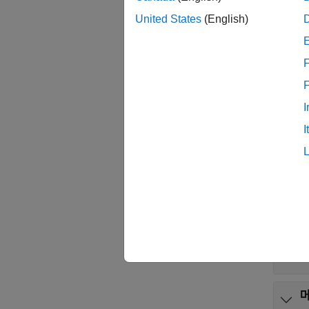
함수
United States
(English)
모두 
F
I
I
C