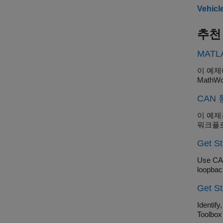
Vehic
추천
MAT
이 예제
MathW
CAN
이 예제
워크플로
Get S
Use CAN
loopbac
Get S
Identif
Toolbo