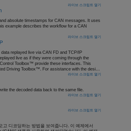
라이브 스크립트 열기
n
e and absolute timestamps for CAN messages. It uses
his example describes the workflow for a CAN
라이브 스크립트 열기
IP
on data replayed live via CAN FD and TCP/IP
eplayed live as if they were coming through the
Control Toolbox™ provide these interfaces. This
ed Driving Toolbox™. For assistance with the design
llision Warning Using Sensor Fusion (Automated
라이브 스크립트 열기
ite the decoded data back to the same file.
라이브 스크립트 열기
라이브 스크립트 열기
가져오고 디코딩하는 방법을 보여줍니다. 이 예제에서