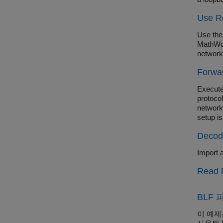
Use R
Use th
MathWor
network
Forwar
Execute
protoco
network
setup i
and dev
Decod
Driving 
Import 
Read 
BLF
이 예제