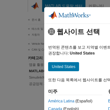
콘텐츠로 바로 가기
MATLAB 도움말 센터
커뮤니티
문서
문서 홈
테스트 및 계측(T&M)
웹사이트 선택
이 페
자동차
MA
Vehicle Network Toolbox
번역된 콘텐츠를 보고 지역별 이벤
CAN 및 CAN FD 통신
권장합니다:
United States
카테고리
CAN 
앱을 활용한 통신과 시각화
하드웨어
United States
CAN Tr
MATLAB에서의 통신
메시지
Simulink에서의 통신
또한 다음 목록에서 웹사이트를 선택
수신하
공급업체 제한 사항
미주
네트워크
통신
를
América Latina
(Español)
Canada
(English)