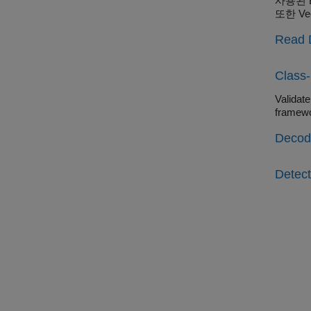
사용된 B
또한 V
Read 
Class-
Validat
framewo
Decod
Detec