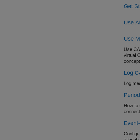
Get St
Use A
Use M
Use CAN
virtual
concept
Log C
Log mes
Perio
How to 
connect
Event
Configu
a loopba