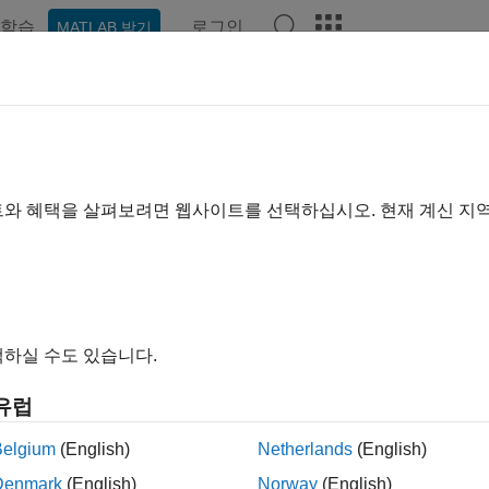
학습
로그인
MATLAB 받기
예제
함수
블록
앱
비디오
Answers
이지는 기계 번역을 사용하여 번역되었습니다. 영어 원문을 보려면
TLAB에서의 통신
트와 혜택을 살펴보려면 웹사이트를 선택하십시오. 현재 계신 지
하드웨어 구성; 네트워크에서 메시지 송수신
 연결 함수는 CAN 버스와의 물리적 연결을 확립하는 CAN 
®
ansmit Workflow
는 MATLAB
를 사용하여 CAN 메시지를 패킹
 송신을 활용할 수도 있습니다; 메시지를 로드하고 재생합니다.
C
하실 수도 있습니다.
고 언패킹하는 방법을 보여줍니다.
유럽
에서 CAN 블록을 사용하여 메시지를 송신하고 수신하는 Simul
 참조하십시오.
Belgium
(English)
Netherlands
(English)
Denmark
(English)
Norway
(English)