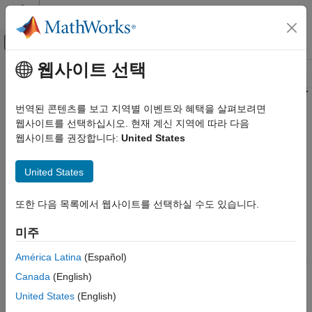
콘텐츠로 바로 가기
MATLAB 도움말 센터
오프캔버스 탐색 메뉴 토글
주요 콘텐츠
웹사이트 선택
문서 홈
기호 변수, 기호 표현식, 기호 함수 및
수학 및 최적화
설정
번역된 콘텐츠를 보고 지역별 이벤트와 혜택을 살펴보려면
웹사이트를 선택하십시오. 현재 계신 지역에 따라 다음
Symbolic Math Toolbox
웹사이트를 권장합니다:
United States
MATLAB의 기호 계산
기호 변수, 기호 표현식, 기호 함수 생성 및 설정 변경
Symbolic Math Toolbox™에서는 특수 데이터형인 기호 객체가
카테고리
United States
사용됩니다. 이 데이터형에는 기호 숫자, 기호 변수, 기호 표현식
기호 변수, 기호 표현식, 기호 함수 및 설정
및 기호 함수가 포함됩니다. 또한 기호 숫자, 기호 변수, 기호
연산자와 기초 연산
표현식 및 기호 함수로 구성된 벡터, 행렬 및 다차원 배열도
또한 다음 목록에서 웹사이트를 선택하실 수도 있습니다.
®
포함됩니다. 계산에 기호 객체를 사용한다는 것은 MATLAB
이
기호와 수치 간 변환
이러한 계산을 수치적이 아니라 해석적으로 수행해야 함을
미주
측정 단위
뜻합니다. 기호 계산은 정확하며 반올림 오차가 발생하지
América Latina
(Español)
않습니다. 기호 객체에 대한 자세한 내용은
Use Symbolic Objects
to Represent Mathematical Objects
항목을 참조하십시오. 기호
Canada
(English)
변수, 기호 표현식 및 기호 함수 생성에 대한 빠른 지침을 보려면
United States
(English)
기호 숫자, 기호 변수 및 기호 표현식 만들기
및
기호 함수 만들기