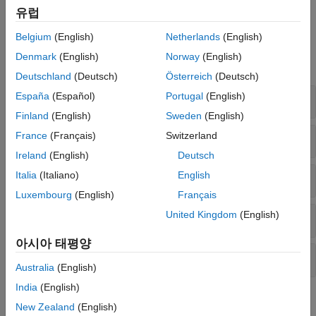
항목을 참조하십시오.
유럽
함수
Belgium
(English)
Netherlands
(English)
Denmark
(English)
Norway
(English)
모두 확장
Deutschland
(Deutsch)
Österreich
(Deutsch)
España
(Español)
Portugal
(English)
기호 변수, 기호 표현식 및 기호 함수 만들기
Finland
(English)
Sweden
(English)
France
(Français)
Switzerland
기호 변수와 항 찾기
Ireland
(English)
Deutsch
Italia
(Italiano)
English
기호 유형 확인하기
Luxembourg
(English)
Français
United Kingdom
(English)
무한대 값과 NaN이 있는지 확인하기
아시아 태평양
설정 변경
Australia
(English)
India
(English)
도움말 항목
New Zealand
(English)