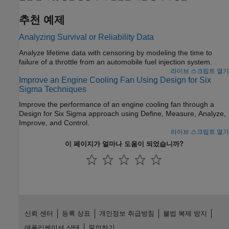
추천 예제
Analyzing Survival or Reliability Data
Analyze lifetime data with censoring by modeling the time to
failure of a throttle from an automobile fuel injection system.
라이브 스크립트 열기
Improve an Engine Cooling Fan Using Design for Six
Sigma Techniques
Improve the performance of an engine cooling fan through a
Design for Six Sigma approach using Define, Measure, Analyze,
Improve, and Control.
라이브 스크립트 열기
이 페이지가 얼마나 도움이 되었습니까?
신뢰 센터
등록 상표
개인정보 취급방침
불법 복제 방지
애플리케이션 상태
문의하기