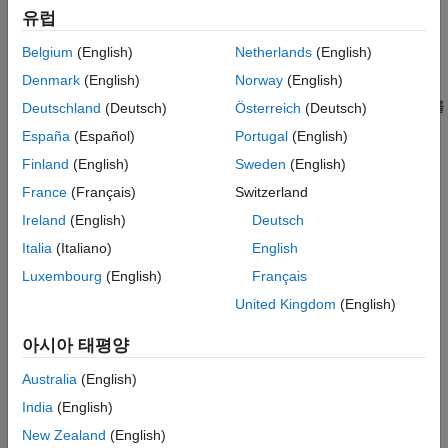
피팅합니다.
회귀
유럽
분류
가속 수명 분석은 정상 동작 조건을 벗어나는 Stressor 레벨에서
군집 분석과 이상 감지
Belgium
(English)
Netherlands
(English)
산업 컴포넌트의 고장 시간을 모델링합니다. 수명 분포 및
차원 축소 및 특징 추출
Denmark
(English)
Norway
(English)
스트레스 모델을 중도절단되거나 중도절단되지 않은 고장 시간
머신러닝 파이프라인
데이터에 피팅하고 고장 확률 분포, 평균 고장 시간 및 가속 인자를
Deutschland
(Deutsch)
Österreich
(Deutsch)
Simulink와 코드 생성
서로 다른 Stressor 레벨에서 측정하고 시각화합니다.
España
(Español)
Portugal
(English)
응용 사례
Finland
(English)
Sweden
(English)
통계적 공정관리 기법은 산업 공정의 품질을 추적 관찰하고
평가합니다. 공정능력을 측정하고, 게이지 반복성 및 재현성
France
(Français)
Switzerland
연구를 수행하고, 관리도를 사용하여 공정 데이터를 추적
Ireland
(English)
Deutsch
관찰합니다.
Italia
(Italiano)
English
산업 통계의 기본 사항
Luxembourg
(English)
Français
United Kingdom
(English)
What Is Survival Analysis?
Improve an Engine Cooling Fan Using Design for Six Sigma
아시아 태평양
Techniques
Australia
(English)
Response Surface Designs
India
(English)
Fractional Factorial Designs
New Zealand
(English)