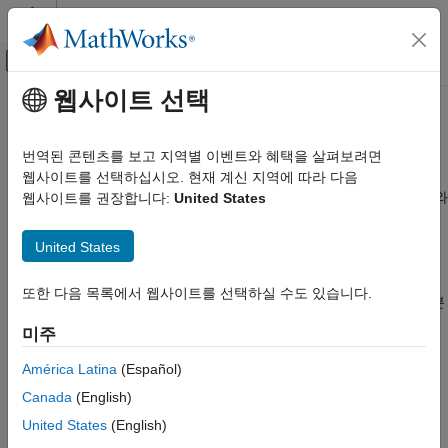
콘텐츠로 바로 가기
MATLAB 도움말 센터
오프캔버스 탐색 메뉴 토글
주요 콘텐츠
웹사이트 선택
문서 홈
산업 통계
AI 및 통계학
번역된 콘텐츠를 보고 지역별 이벤트와 혜택을 살펴보려면
실험계획법(DOE), 생존 및 신뢰도 분석, 통계적 공정관리
웹사이트를 선택하십시오. 현재 계신 지역에 따라 다음
Statistics and Machine Learning Toolbox
Statistics and Machine Learning Toolbox™는 실험 계획, 신뢰도와
웹사이트를 권장합니다:
United States
카테고리
생존 데이터 분석, 공정 품질 관리, 데이터 감시에 사용할 수 있는
Statistics and Machine Learning Toolbox
툴을 제공합니다.
United States
시작하기
기술 통계량 및 시각화
실험계획법은 특정 인자가 공정의 결과(응답 변수)에 어떤 식으로
또한 다음 목록에서 웹사이트를 선택하실 수도 있습니다.
확률 분포와 가설검정
영향을 미치는지 파악하는 데 도움이 됩니다. 완전 인자 설계, 부분
인자 설계, D-최적 설계, 준난수 설계, Taguchi 설계, 반응 표면
산업 통계
미주
설계 등의 실험을 계획하거나 실험 결과를 시각화할 수 있습니다.
실험계획법(DOE)
América Latina
(Español)
수명 데이터 분석
생존 분석은 사건이 발생할 때까지의 시간을 조사합니다. 모수를
Canada
(English)
통계적 공정관리
시각화 및 추정하고, 생존 함수와 위험 함수를 계산하고, 반모수적
United States
(English)
분산분석(ANOVA)
모델을 중도절단되거나 중도절단되지 않은 수명 데이터에