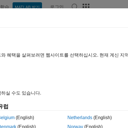
학습
로그인
MATLAB 받기
예제
함수
앱
비디오
Answers
 사례
 생체의학, 지구과학, 소음, 진동, 가혹성, 레이다 및 무선 통신
트와 혜택을 살펴보려면 웹사이트를 선택하십시오. 현재 계신 지
al Processing Toolbox™는 다양한 신호 처리 응용 분야를
 분류하고 이상을 감지할 수 있습니다. 생체의학 응용 분야에서는 
 신호를 복원하고 분류할 수 있습니다. 지구과학 응용 분야에서는
제거할 수 있습니다. 소음, 진동, 가혹성(Noise, Vibration, H
 진동, 모드, 피로도를 분석할 수 있습니다. 일부 레이다 및 무
하실 수도 있습니다.
할당 등이 해당됩니다.
유럽
고리
Belgium
(English)
Netherlands
(English)
Denmark
(English)
Norway
(English)