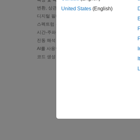
음성 인
변환, 상관 및 모델링
United States
(English)
생체의
디지털 필터와 아날로그 필터
ECG,
스펙트럼 분석
지구과
F
시간-주파수 분석
지진 활
진동 해석
소음, 진동
AI를 사용한 신호 처리
I
진동 신
코드 생성 및 GPU 지원
I
레이다 
레이다 