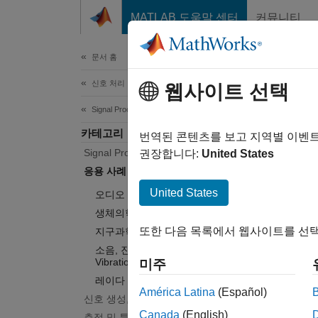
콘텐츠로 바로 가기
MATLAB 도움말 센터
커뮤니티
문서
문서 홈
신호 처리
응용
웹사이트 선택
Signal Processing Toolbox
카테고리
오디오,
번역된 콘텐츠를 보고 지역별 이벤
Signal Processing Toolbox 시작하기
Sign
권장합니다:
United States
사운드를
응용 사례
이러한
United States
오디오
잡음을 
생체의학
신호에서
또한 다음 목록에서 웹사이트를 선택
지구과학
리소스 
소음, 진동, 가혹성(Noise,
Vibration, Hashness)
미주
카테
레이다 및 무선 통신
América Latina
(Español)
신호 생성, 분석 및 전처리
오디오
Canada
(English)
측정 및 특징 추출