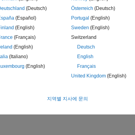
식, 사운드 분류 및 이상 감지
Deutschland
(Deutsch)
Österreich
(Deutsch)
학
 EEG, EMG 및 생리적 신호에서 잡음 제거, 복원, 분류 및 이상 감
España
(Español)
Portugal
(English)
학
inland
(English)
Sweden
(English)
동 및 날씨 데이터
France
(Français)
Switzerland
, 가혹성(Noise, Vibration, Hashness)
reland
(English)
Deutsch
호, 모드 해석과 피로 해석, 회전 기계 및 이상 감지
talia
(Italiano)
English
및 무선 통신
Luxembourg
(English)
Français
타깃 및 신호 분류, 자동차 레이다 및 스펙트럼 센싱
United Kingdom
(English)
이 페이지가 얼마나 도움이 되었
지역별 지사에 문의