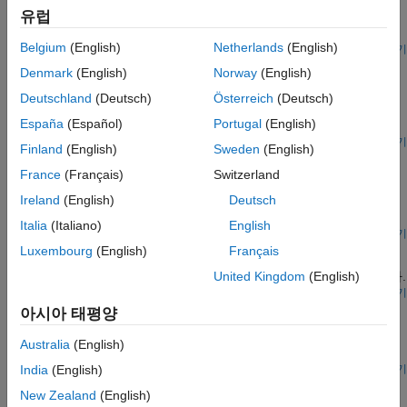
유럽
Use a deep learning network to reconstruct electrocardiograms
from continuous-wave radar signals.
Belgium
(English)
Netherlands
(English)
R2022b 이후
라이브 스크립트 열기
Human Activity Recognition Using Signal Feature
Denmark
(English)
Norway
(English)
Extraction and Machine Learning
Deutschland
(Deutsch)
Österreich
(Deutsch)
Extract features from smartphone sensor signals and use them
España
(Español)
Portugal
(English)
to classify human activity.
R2021b 이후
라이브 스크립트 열기
Finland
(English)
Sweden
(English)
Hand Gesture Classification Using Radar Signals and
Deep Learning
France
(Français)
Switzerland
Ireland
(English)
Deutsch
Classify ultra-wideband impulse radar signal data using a MISO
convolutional neural network.
Italia
(Italiano)
English
R2021b 이후
라이브 스크립트 열기
장단기 기억 신경망을 사용하여 심전도 신호 분류하기
Luxembourg
(English)
Français
United Kingdom
(English)
딥러닝과 신호 처리를 사용하여 심박 심전도 데이터를 분류합니다.
라이브 스크립트 열기
Graph Signal Processing and Brain Signal Analysis
아시아 태평양
Perform graph signal processing to analyze brain activity by
Australia
(English)
decomposing brain signals into aligned and liberal components.
R2024a 이후
라이브 스크립트 열기
India
(English)
Detect Anomalies in Signals Using
New Zealand
(English)
deepSignalAnomalyDetector