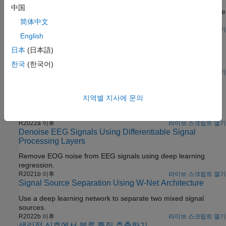
中国
Use autoencoders to detect abnormal points or segments in time
series data.
简体中文
R2023a 이후
라이브 스크립트 열기
English
딥러닝을 사용한 파형 분할
日本
(日本語)
시간-주파수 분석과 딥러닝을 사용하여 사람의 심전도 신호를
분할합니다.
한국
(한국어)
라이브 스크립트 열기
Classify Arm Motions Using EMG Signals and Deep
Learning
지역별 지사에 문의
Classify arm motions using labeled EMG signals and a long
short-term memory network.
R2022a 이후
라이브 스크립트 열기
Denoise EEG Signals Using Differentiable Signal
Processing Layers
Remove EOG noise from EEG signals using deep learning
regression.
R2021b 이후
라이브 스크립트 열기
Signal Source Separation Using W-Net Architecture
Use a deep learning network to separate two mixed signal
sources.
R2022b 이후
라이브 스크립트 열기
생리적 신호에서 분류 특징 추출하기