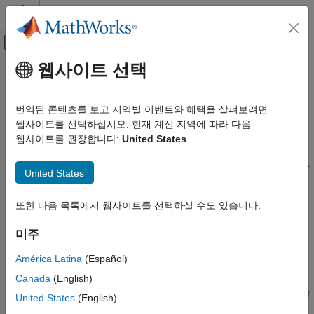
콘텐츠로 바로 가기
MATLAB 도움말 센터
오프캔버스 탐색 메뉴 토글
주요 콘텐츠
웹사이트 선택
문서 홈
생체의학
신호 처리
번역된 콘텐츠를 보고 지역별 이벤트와 혜택을 살펴보려면
ECG, EEG, EMG 및 생리적 신호에서 잡음 제거, 복원, 분류 및
웹사이트를 선택하십시오. 현재 계신 지역에 따라 다음
Signal Processing Toolbox
이상 감지
웹사이트를 권장합니다:
United States
응용 사례
신호 처리 계층, 신호 및 웨이블릿 특징, 딥러닝 모델을 사용하여
카테고리
ECG, EEG, EMG 및 생리적 신호에서 잡음을 제거하고 분해, 분할
United States
및 분류를 수행합니다.
오디오
생체의학
또한 다음 목록에서 웹사이트를 선택하실 수도 있습니다.
관련 정보
지구과학
미주
소음, 진동, 가혹성(Noise, Vibration,
Medical Imaging Toolbox
Hashness)
América Latina
(Español)
레이다 및 무선 통신
추천 예제
Canada
(English)
Human Health Monitoring Using Continuous Wave Radar
United States
(English)
and Deep Learning