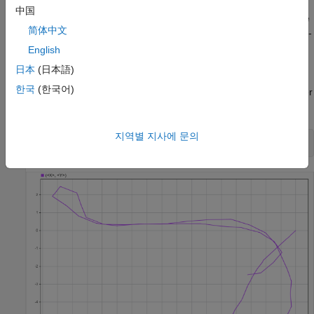
Select the desired topic,
, which contains
/odometry/filtered
中国
messages. The Read Data block outputs the
nav_msgs/Odometry
简体中文
messages from the rosbag logfile. A bus selector extracts the xy-
position from the
messages
nav_msgs/Odometry
English
日本
(日本語)
Run the model. The block plays back data in sync with the
한국
(한국어)
simulation time. The
Record
plot displays the robot position over
time.
지역별 지사에 문의
sim(gcs)