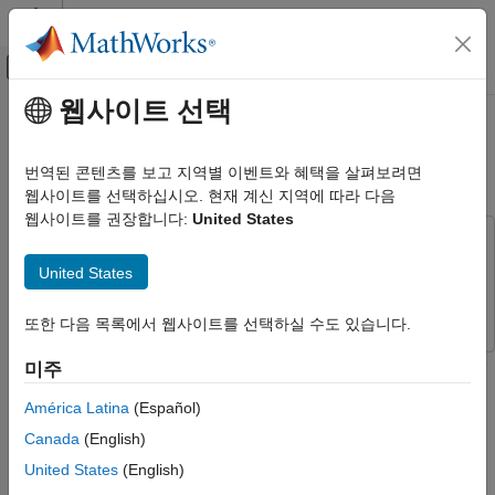
콘텐츠로 바로 가기
MATLAB 도움말 센터
오프캔버스 탐색 메뉴 토글
주요 콘텐츠
웹사이트 선택
문서 홈
Play Back Data from Jackal
로보틱스 및 자율 시스템
rosbag Logfile in Simulink
번역된 콘텐츠를 보고 지역별 이벤트와 혜택을 살펴보려면
웹사이트를 선택하십시오. 현재 계신 지역에 따라 다음
ROS Toolbox
웹사이트를 권장합니다:
United States
Network Access
This example uses:
ROS Network Access
ROS Toolbox
ROS Toolbox
United States
ROS Network Access in Simulink
Simulink
Simulink
ROS Toolbox
또한 다음 목록에서 웹사이트를 선택하실 수도 있습니다.
Bag File Logging and Analysis
Use the Read Data block to play back data from a rosbag logfile
미주
ROS Bag File Logging and Analysis
recorded from a Jackal™ robot from ClearPath™ Robotics.
América Latina
(Español)
Play Back Data from Jackal rosbag
Logfile in Simulink
Load the model.
Canada
(English)
United States
(English)