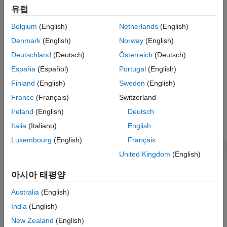
유럽
Belgium
(English)
Netherlands
(English)
Denmark
(English)
Norway
(English)
Deutschland
(Deutsch)
Österreich
(Deutsch)
España
(Español)
Portugal
(English)
Finland
(English)
Sweden
(English)
France
(Français)
Switzerland
Ireland
(English)
Deutsch
Italia
(Italiano)
English
Luxembourg
(English)
Français
open_system(
'read_jackal_pose_log.slx'
)
United Kingdom
(English)
아시아 태평양
Open the Read Data block mask to load a rosbag logfile. Click
the Load logfile data link. Browse for the logfile and specify a
Australia
(English)
time offset or limited duration if needed. The
file
jackal_sim.bag
India
(English)
is attached to this example.
New Zealand
(English)