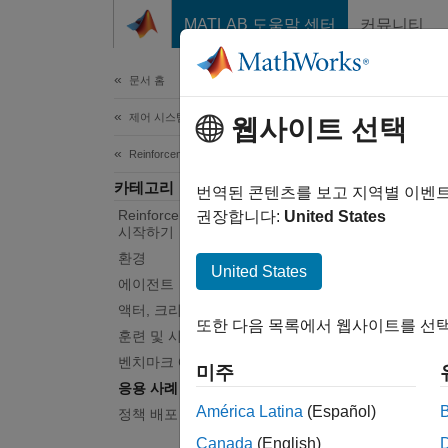
콘텐츠로 바로 가기
MATLAB 도움말 센터
커뮤니티
문서
문서 홈
제어 시스템
응용
웹사이트 선택
Reinforcement Learning Toolbox
카테고리
강화 
번역된 콘텐츠를 보고 지역별 이벤
Reinforcement Learning Toolbox
강화 학
권장합니다:
United States
시작하기
가지 
환경
United States
에이전트
튜토
액터, 크리틱, 정책
또한 다음 목록에서 웹사이트를 선택
제어 
훈련 및 시뮬레이션
벤치마크 예제
DDP
미주
응용 사례
Simuli
América Latina
(Español)
정책 배포
강화 학
Canada
(English)
TD3 