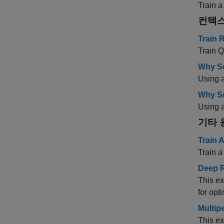
Train a
컨텍스
Train 
Train Q
Why So
Using a
Why So
Using a
기타 
Train 
Train a
Deep R
This e
for opt
Multip
This ex