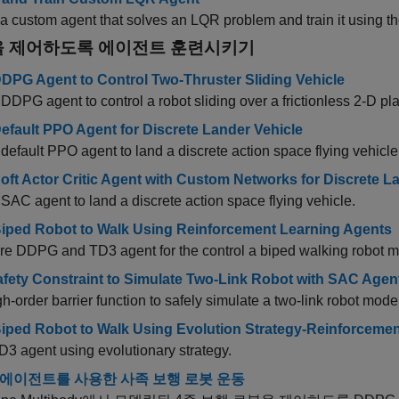
a custom agent that solves an LQR problem and train it using the 
 제어하도록 에이전트 훈련시키기
DDPG Agent to Control Two-Thruster Sliding Vehicle
 DDPG agent to control a robot sliding over a frictionless 2-D pl
Default PPO Agent for Discrete Lander Vehicle
 default PPO agent to land a discrete action space flying vehicle
Soft Actor Critic Agent with Custom Networks for Discrete L
 SAC agent to land a discrete action space flying vehicle.
Biped Robot to Walk Using Reinforcement Learning Agents
e DDPG and TD3 agent for the control a biped walking robot 
fety Constraint to Simulate Two-Link Robot with SAC Agen
h-order barrier function to safely simulate a two-link robot mod
Biped Robot to Walk Using Evolution Strategy-Reinforceme
D3 agent using evolutionary strategy.
 에이전트를 사용한 사족 보행 로봇 운동