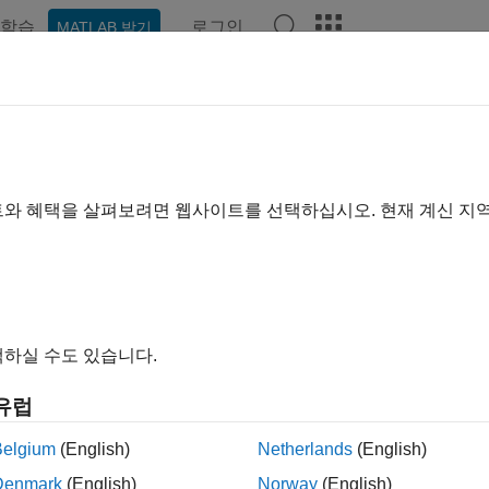
학습
로그인
MATLAB 받기
예제
함수
블록
앱
비디오
Answers
 사례
학습을 적용하는 방법에 대한 예제
트와 혜택을 살펴보려면 웹사이트를 선택하십시오. 현재 계신 지
습은 제어, 로보틱스, 스케줄링, 최적화, 금융 등 서로 다른 분야
예제입니다.
리얼
하실 수도 있습니다.
작업을 수행하도록 에이전트 훈련시키기
G 에이전트를 사용하여 탱크의 수위 제어하기
유럽
®
nk
에서 모델링된 플랜트를 훈련 환경으로 설정하여 강화 학습을
Belgium
(English)
Netherlands
(English)
습을 사용하여 PI 제어기 조정하기
Denmark
(English)
Norway
(English)
에이전트를 사용하여 PI 제어기의 이득을 조정합니다.