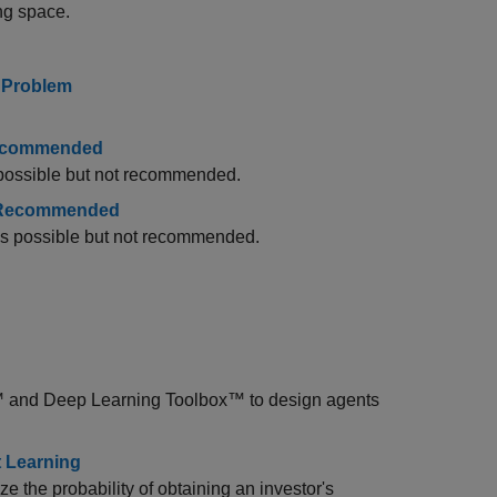
ng space.
t Problem
Recommended
 possible but not recommended.
ot Recommended
 is possible but not recommended.
™ and Deep Learning Toolbox™ to design agents
 Learning
 the probability of obtaining an investor's