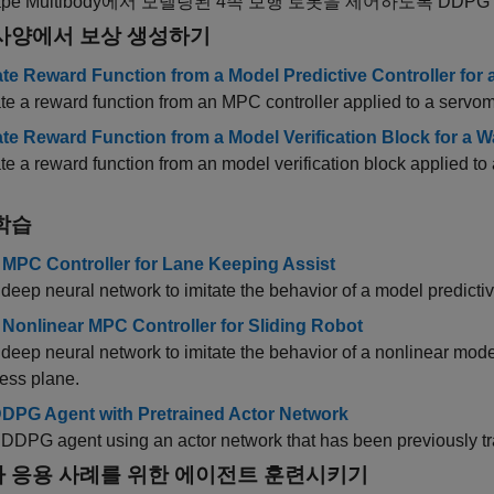
pe Multibody
에서 모델링된 4족 보행 로봇을 제어하도록 DDP
사양에서 보상 생성하기
te Reward Function from a Model Predictive Controller for
e a reward function from an MPC controller applied to a servomo
te Reward Function from a Model Verification Block for a 
e a reward function from an model verification block applied to 
학습
e MPC Controller for Lane Keeping Assist
 deep neural network to imitate the behavior of a model predictiv
e Nonlinear MPC Controller for Sliding Robot
 deep neural network to imitate the behavior of a nonlinear model
nless plane.
DDPG Agent with Pretrained Actor Network
 DDPG agent using an actor network that has been previously tr
 응용 사례를 위한 에이전트 훈련시키기