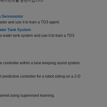
G 에이전트를 훈련시킵니다.
 a Servomotor
tor and use it to train a TD3 agent.
Water Tank System
a water tank system and use it to train a TD3
e controller within a lane keeping assist system.
 predictive controller for a robot siding on a 2-D
ained using supervised learning.