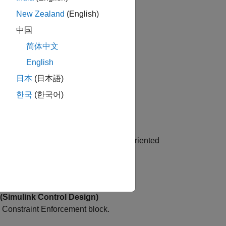
New Zealand
(English)
中国
简体中文
endulum.
English
 QUBE Pendulum
日本
(日本語)
한국
(한국어)
ronous motor.
tor Control Blockset)
rcement learning to implement field-oriented
ystem
of an house.
(Simulink Control Design)
e Constraint Enforcement block.