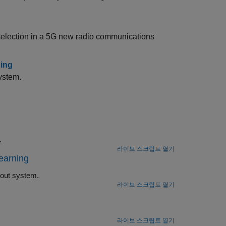
selection in a 5G new radio communications
ning
ystem.
es.
라이브 스크립트 열기
earning
Train a DQN agent to optimally route customers through a multi-queue checkout system.
라이브 스크립트 열기
라이브 스크립트 열기