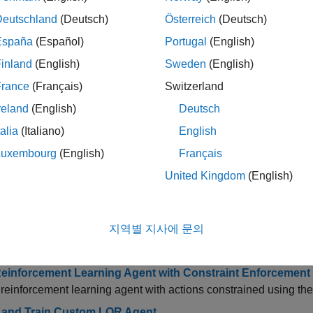
Deutschland
(Deutsch)
Österreich
(Deutsch)
SAC Agent for Ball Balance Control
 SAC agent to balance a ball on a flat surface using a robot arm.
España
(Español)
Portugal
(English)
Default TD3 Agent to Control Quanser QUBE Pendulum
inland
(English)
Sweden
(English)
 TD3 agent to balance the Quanser QUBE rotational inverted p
France
(Français)
Switzerland
Reinforcement Learning Agent Offline to Control Quanser
reland
(English)
Deutsch
D3 agent offline to control a Quanser QUBE pendulum.
talia
(Italiano)
English
TD3 Agent for PMSM Control
Luxembourg
(English)
Français
 TD3 agent to control the currents in a permanent magnet synch
United Kingdom
(English)
Oriented Control of PMSM Using Reinforcement Learning
(Mo
ample shows you how to use the control design method of reinfo
l (FOC) of a permanent magnet synchronous motor (PMSM).
지역별 지사에 문의
DQN Agent with LSTM Network to Control House Heating S
 DQN agent with a recurrent network to control the temperature 
Reinforcement Learning Agent with Constraint Enforcement
 reinforcement learning agent with actions constrained using th
 and Train Custom LQR Agent