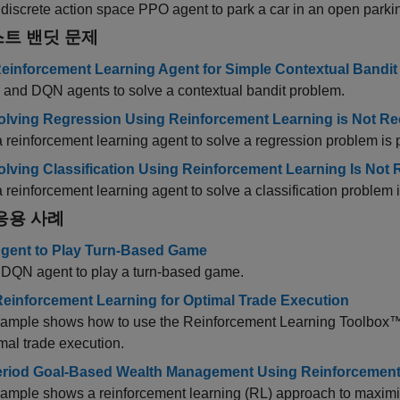
 discrete action space PPO agent to park a car in an open parki
트 밴딧 문제
Reinforcement Learning Agent for Simple Contextual Bandi
 and DQN agents to solve a contextual bandit problem.
lving Regression Using Reinforcement Learning is Not 
 reinforcement learning agent to solve a regression problem is
lving Classification Using Reinforcement Learning Is N
 reinforcement learning agent to solve a classification problem
응용 사례
Agent to Play Turn-Based Game
 DQN agent to play a turn-based game.
einforcement Learning for Optimal Trade Execution
xample shows how to use the Reinforcement Learning Toolbox
imal trade execution.
eriod Goal-Based Wealth Management Using Reinforcement
ample shows a reinforcement learning (RL) approach to maximize