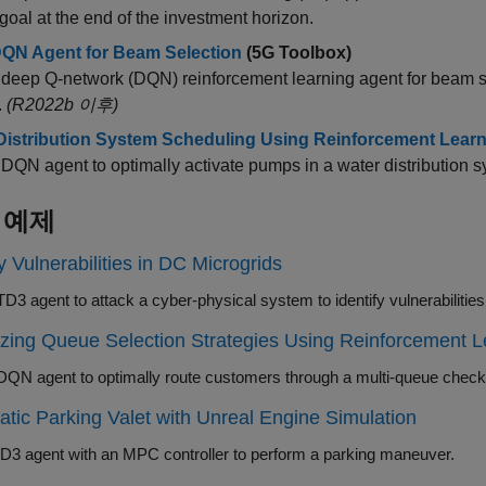
goal at the end of the investment horizon.
DQN Agent for Beam Selection
(5G Toolbox)
 deep Q-network (DQN) reinforcement learning agent for beam 
.
(R2022b 이후)
Distribution System Scheduling Using Reinforcement Lear
 DQN agent to optimally activate pumps in a water distribution s
 예제
fy Vulnerabilities in DC Microgrids
Train a TD3 agent to attack a cyber-physical system to identify vulnerabiliti
zing Queue Selection Strategies Using Reinforcement L
tic Parking Valet with Unreal Engine Simulation
D3 agent with an MPC controller to perform a parking maneuver.