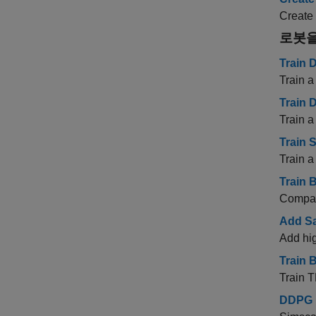
Create 
로봇을
Train 
Train a
Train 
Train a
Train 
Train a
Train 
Compar
Add Sa
Add hig
Train 
Train T
DDPG