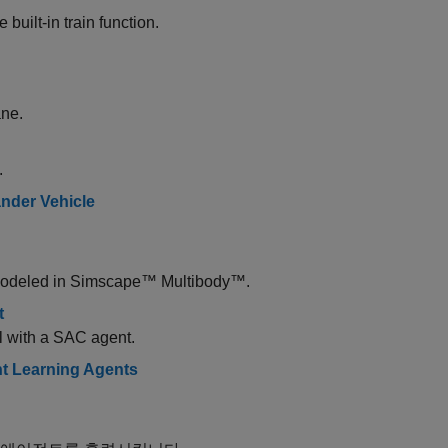
built-in train function.
ane.
.
ander Vehicle
modeled in
Simscape™ Multibody™
.
t
el with a SAC agent.
nt Learning Agents