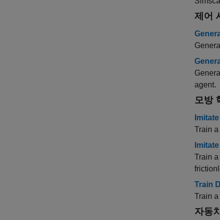
Simsca
제어 
Genera
Generat
Genera
Generat
agent.
모방 
Imitat
Train a
Imitat
Train a
frictio
Train 
Train a
자동차