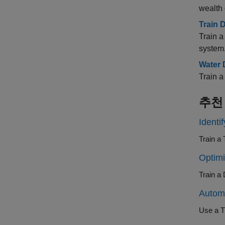
wealth 
Train 
Train a
system
Water 
Train a
추천
Identi
Optimi
Automa
Use a T