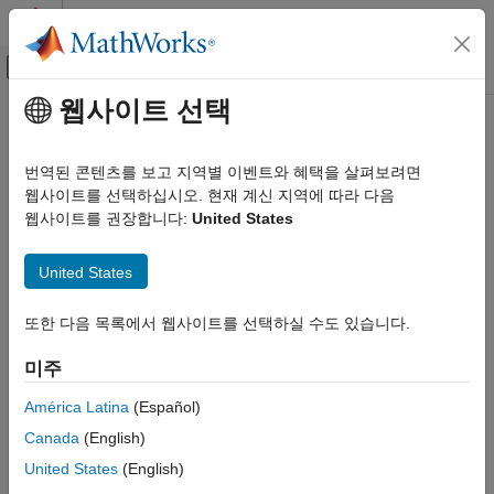
콘텐츠로 바로 가기
MATLAB 도움말 센터
오프캔버스 탐색 메뉴 토글
주요 콘텐츠
웹사이트 선택
문서 홈
이 번역 페이지는 최신 내용을 담고 있지 않습니다. 최신 내용을
영문으로 보려면 여기를 클릭하십시오.
로보틱스 및 자율 시스템
번역된 콘텐츠를 보고 지역별 이벤트와 혜택을 살펴보려면
웹사이트를 선택하십시오. 현재 계신 지역에 따라 다음
receiverposition
Navigation Toolbox
웹사이트를 권장합니다:
United States
GNSS 측위
GNSS 수신기 위치와 속도 추정
receiverposition
United States
이 페이지 내용
페이지 내 모두 축소
또한 다음 목록에서 웹사이트를 선택하실 수도 있습니다.
구문
구문
설명
미주
recPos = receiverposition(p,satPos)
예제
[recPos,recVel] = receiverposition(
___
,pdot,satVel)
입력 인수
América Latina
(Español)
[recPos,recVel,hdop,vdop] = receiverposition(
___
)
출력 인수
Canada
(English)
[recPos,recVel,hdop,vdop,info] = receiverposition(
___
)
참고 문헌
설명
United States
(English)
확장 기능