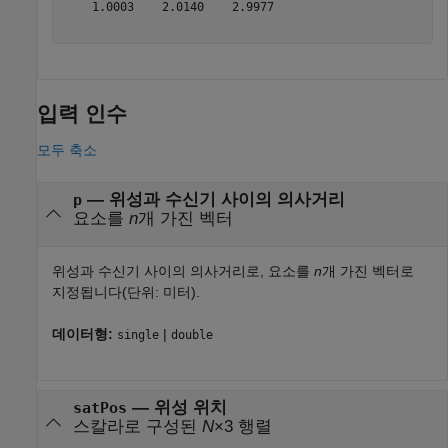
    1.0003    2.0140    2.9977

입력 인수
모두 축소
—
위성과 수신기 사이의 의사거리
p
요소를
n
개 가진 벡터
위성과 수신기 사이의 의사거리로, 요소를
n
개 가진 벡터로
지정됩니다(단위: 미터).
데이터형:
|
single
double
—
위성 위치
satPos
스칼라로 구성된
N
×3 행렬