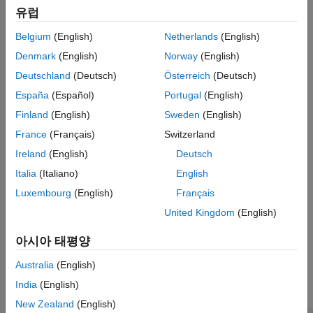
는 의사거리와 위성
= receiverposition(
,
)
버전 내역
유럽
recPos
p
satPos
위치로부터 추정한 수신기 위치를 반환합니다.
참고 항목
Belgium
(English)
Netherlands
(English)
는
[
,
] = receiverposition(
___
,
,
)
recPos
recVel
pdot
satVel
Denmark
(English)
Norway
(English)
의사거리 변화율
와 위성 속도
로부터 추정한 수신기
pdot
satVel
Deutschland
(Deutsch)
Österreich
(Deutsch)
속도도 반환합니다.
España
(Español)
Portugal
(English)
예제
Finland
(English)
Sweden
(English)
France
(Français)
Switzerland
은 위치
[
,
,
,
] = receiverposition(
___
)
recPos
recVel
hdop
vdop
Ireland
(English)
Deutsch
추정값과 연결된 HDOP(horizontal dilution of precision)
와
hdop
VDOP(vertical dilution of precision)
도 반환합니다.
vdop
Italia
(Italiano)
English
Luxembourg
(English)
Français
은
[
,
,
,
,
] = receiverposition(
___
)
recPos
recVel
hdop
vdop
info
United Kingdom
(English)
클록 바이어스, 클록 드리프트, TDOP(time dilution of precision)
관련 정보도 반환합니다.
아시아 태평양
예제
Australia
(English)
India
(English)
모두 축소
New Zealand
(English)