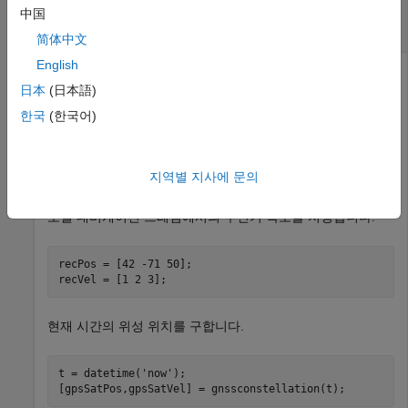
의사거리와 위성 위치로부터 수신기 위치
中国
추정하기
简体中文
English
日本
(日本語)
함수를 사용하여 GNSS 수신기 위치를
receiverposition
한국
(한국어)
추정합니다.
함수를 사용하여 위성 위치와
gnssconstellation
속도를 구합니다.
함수를 사용하여 이
pseudoranges
위치로부터 의사거리를 생성합니다.
지역별 지사에 문의
측지 좌표(위도, 경도, 고도)에서의 수신기 위치를 지정하고,
로컬 내비게이션 프레임에서의 수신기 속도를 지정합니다.
recPos = [42 -71 50];

recVel = [1 2 3];
현재 시간의 위성 위치를 구합니다.
t = datetime(
'now'
);

[gpsSatPos,gpsSatVel] = gnssconstellation(t);