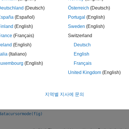
는 대개 좌표축 도구 모음에 데이터팁
버튼이 표시됩니다.
Deutschland
(Deutsch)
Österreich
(Deutsch)
으로 활성화되어 있는 내장된 좌표축 상호 작용을 사용하여 데이터
España
(Español)
Portugal
(English)
데이터 점 위에 커서를 놓아서 데이터팁을 잠시 표시하거나, 데이
inland
(English)
Sweden
(English)
상호 작용을 사용할 때는 상호 작용 모드를 활성화할 필요가 없으
데이터 커서 모드를 활성화하면 데이터팁 모양과 동작을 사용자 
France
(Français)
Switzerland
 내용은
차트 상호 작용 제어하기
항목을 참조하십시오.
reland
(English)
Deutsch
talia
(Italiano)
English
Luxembourg
(English)
Français
United Kingdom
(English)
rsormode option
rsormode
rsormode(fig,option)
지역별 지사에 문의
rsormode(ax,option)
datacursormode
datacursormode(fig)