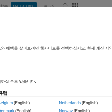
학습
로그인
MATLAB 받기
예제
함수
앱
비디오
Answers
acursormode
 커서 모드 활성화
트와 혜택을 살펴보려면 웹사이트를 선택하십시오. 현재 계신 지
내 모두 확장
 커서 모드를 사용하면 데이터팁을 대화형 방식으로 생성, 편집하
하실 수도 있습니다.
데이터 점에 대한 정보를 표시하는 작은 텍스트 상자입니다. 데이
인 옵션을 설정하려면
함수를 사용합니다. 데이
datacursormode
유럽
객체를 반환한 후 사용하십시오.
rsorManager
Belgium
(English)
Netherlands
(English)
은 선 차트, 막대 차트, 히스토그램 차트, 곡면 차트 등 대부
Denmark
(English)
Norway
(English)