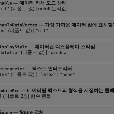
—
데이터 커서 모드 상태
nable
(디폴트 값) |
on/off 논리값
off"
—
가장 가까운 데이터 점에 표시할
napToDataVertex
(디폴트 값) |
on"
"off"
—
데이터팁 디스플레이 스타일
isplayStyle
(디폴트 값) |
datatip"
"window"
—
텍스트 인터프리터
nterpreter
(디폴트 값) |
|
tex"
"latex"
"none"
—
데이터팁 텍스트의 형식을 지정하는 콜백
pdateFcn
(디폴트 값) |
함수 핸들
]
—
figure 객체
igure