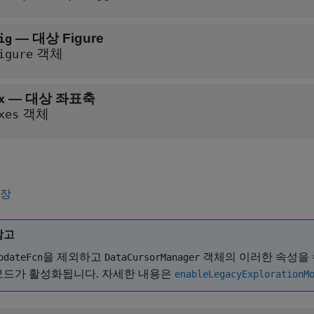
—
대상 Figure
ig
객체
igure
—
대상 좌표축
x
객체
xes
확장
참고
을 제외하고
객체의 이러한 속성을 
pdateFcn
DataCursorManager
모드가 활성화됩니다. 자세한 내용은
enableLegacyExplorationM