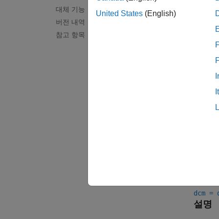
차트에
대체 기능
United States
(English)
버전 내역
기본적
참고 항목
들어, 
F
내장된 
하지만 
자세한
I
I
생성
구문
datacu
datacu
datacu
datacu
dcm = 
dcm = 
설명