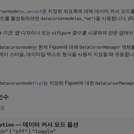
은 지정된 좌표축에 대해 데이터 커서 모드를
rsormode(
,
)
ax
option
모드를 활성화하려면
을 사용합니다.
(R
datacursormode(ax,"on")
5a 이전: 앱 디자이너 또는
함수를 사용하여 만든 앱에서
uifigure
는 현재 Figure에 대해
객체를
datacursormode
DataCursorManager
이 스타일, 데이터팁 텍스트 형식을 사용자 지정할 때 유용합니
는 지정된 Figure에 대한
datacursormode(
)
DataCursorManage
fig
인수
확장
—
데이터 커서 모드 옵션
ption
|
|
on"
"off"
"toggle"