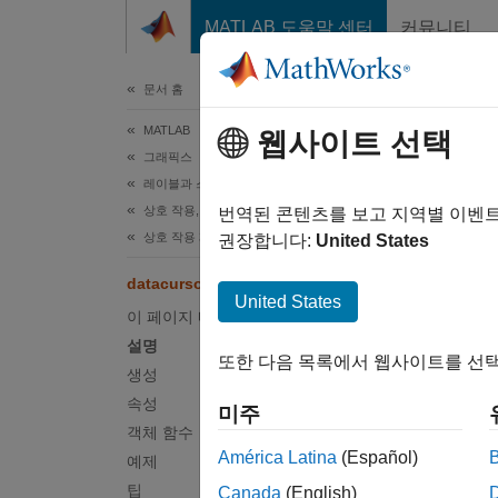
콘텐츠로 바로 가기
MATLAB 도움말 센터
커뮤니티
문서
문서 홈
MATLAB
dat
웹사이트 선택
그래픽스
레이블과 스타일 지정하기
상호 작용, 카메라 뷰 및 조명
데이터
번역된 콘텐츠를 보고 지역별 이벤
상호 작용 제어
권장합니다:
United States
페이지 
datacursormode
설명
United States
이 페이지 내용
데이터
설명
또한 다음 목록에서 웹사이트를 선택
개별 
생성
기본적
속성
미주
DataCu
객체 함수
América Latina
(Español)
예제
데이터팁
팁
Canada
(English)