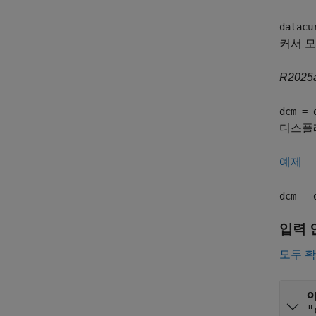
datacu
커서 
R202
dcm = 
디스플레
예제
dcm = 
입력 
모두 
o
"