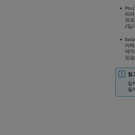
Posi
따라
좌표
z
입
Data
카테
데
있습
참
일
필