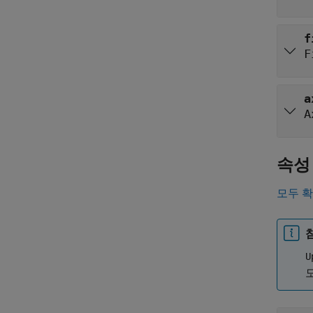
f
F
a
A
속성
모두 
U