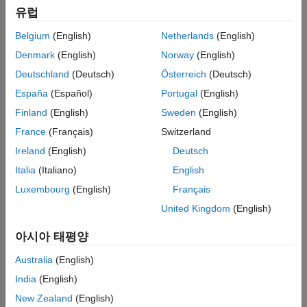
은 좌표축에 내장되어 있으며 제스처를 통해 사용할 수 있습니다.
참고 항목
유럽
이러한 상호 작용은 좌표축 도구 모음의 상호 작용과는 별개로
제어됩니다.
Belgium
(English)
Netherlands
(English)
Denmark
(English)
Norway
(English)
차트를 생성할 때 다음과 같이 여러 가지 방법으로 사용 가능한
상호 작용 모음을 제어할 수 있습니다.
Deutschland
(Deutsch)
Österreich
(Deutsch)
España
(Español)
Portugal
(English)
좌표축 도구 모음을 확장, 축소 또는 제거하기
.
Finland
(English)
Sweden
(English)
좌표축 도구 모음을 사용자 지정하기
.
France
(Français)
Switzerland
Ireland
(English)
Deutsch
내장된 상호 작용을 활성화하거나 비활성화하기
.
Italia
(Italiano)
English
내장된 상호 작용을 사용자 지정하기
.
Luxembourg
(English)
Français
United Kingdom
(English)
상호 작용 동작을 사용자 지정하기
.
아시아 태평양
좌표축 도구 모음 확장, 축소 또는 제거하기
Australia
(English)
좌표축 도구 모음을 확장하거나 축소하려면
객체의
AxesToolbar
India
(English)
속성을 각각
또는
로 설정합니다.
(R2026a
Expanded
"on"
"off"
이후)
좌표축 도구 모음을 제거하려면
객체를
로
AxesToolbar
[]
New Zealand
(English)