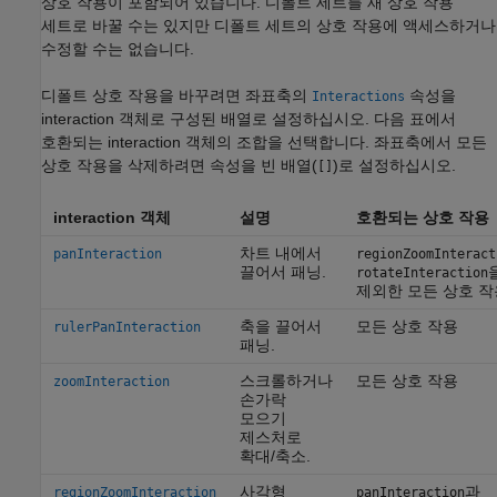
상호 작용이 포함되어 있습니다. 디폴트 세트를 새 상호 작용
세트로 바꿀 수는 있지만 디폴트 세트의 상호 작용에 액세스하거나
수정할 수는 없습니다.
디폴트 상호 작용을 바꾸려면 좌표축의
속성을
Interactions
interaction 객체로 구성된 배열로 설정하십시오. 다음 표에서
호환되는 interaction 객체의 조합을 선택합니다. 좌표축에서 모든
상호 작용을 삭제하려면 속성을 빈 배열(
)로 설정하십시오.
[]
interaction 객체
설명
호환되는 상호 작용
차트 내에서
panInteraction
regionZoomInteract
끌어서 패닝.
rotateInteraction
제외한 모든 상호 작
축을 끌어서
모든 상호 작용
rulerPanInteraction
패닝.
스크롤하거나
모든 상호 작용
zoomInteraction
손가락
모으기
제스처로
확대/축소.
사각형
과
regionZoomInteraction
panInteraction