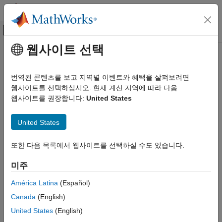
콘텐츠로 바로 가기
MATLAB 도움말 센터
오프캔버스 탐색 메뉴 토글
주요 콘텐츠
웹사이트 선택
문서 홈
차트 상호 작용 제어하기
MATLAB
번역된 콘텐츠를 보고 지역별 이벤트와 혜택을 살펴보려면
그래픽스
플로팅된 데이터를 대화형 방식으로 탐색하고 편집하여 데이터의
웹사이트를 선택하십시오. 현재 계신 지역에 따라 다음
레이블과 스타일 지정하기
시각적 표시를 향상시키거나 데이터의 추가 정보를 나타낼 수
웹사이트를 권장합니다:
United States
상호 작용, 카메라 뷰 및 조명
있습니다. 사용 가능한 상호 작용은 좌표축의 내용에 따라
달라지지만, 일반적으로 확대/축소, 패닝, 회전, 데이터팁, 데이터
상호 작용 제어
United States
브러싱, 원래 뷰 복원이 포함됩니다.
차트 상호 작용 제어하기
또한 다음 목록에서 웹사이트를 선택하실 수도 있습니다.
일부 유형의 상호 작용은 좌표축 도구 모음을 통해 사용할 수
이 페이지 내용
있습니다. 도구 모음은 좌표축의 오른쪽 위 코너에 위치하며, 좌표
좌표축 도구 모음 확장, 축소 또는 제거하기
미주
축 도구 모음 확장
버튼을 클릭하면 확장됩니다.
좌표축 도구 모음 사용자 지정하기
América Latina
(Español)
내장된 상호 작용 활성화 또는 비활성화하기
Canada
(English)
내장된 상호 작용 사용자 지정하기
United States
(English)
상호 작용 동작 사용자 지정하기
다른 상호 작용 유형(예: 끌어서 패닝 또는 스크롤하여 확대/축소)