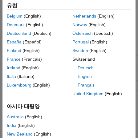
자연 로그(Natural Logarithm)
log
유럽
상용 로그(밑 10)
log10
Belgium
(English)
Netherlands
(English)
작은
에 대해
의 자연 로그를 정확하게 계산
log1p
X
1+X
Denmark
(English)
Norway
(English)
기수 2 로그 및 부동소수점 숫자 분해
log2
Deutschland
(Deutsch)
Österreich
(Deutsch)
그다음으로 큰 2의 거듭제곱이 갖는 지수
nextpow2
España
(Español)
Portugal
(English)
실수의 실수 n제곱근
Finland
(English)
Sweden
(English)
nthroot
France
(Français)
Switzerland
밑이 2인 거듭제곱 및 부동소수점 숫자의
pow2
스케일링
Ireland
(English)
Deutsch
음이 아닌 실수 배열에 대한 자연 로그
reallog
Italia
(Italiano)
English
Luxembourg
(English)
Français
Array power for real-only output
realpow
United Kingdom
(English)
음이 아닌 실수 배열에 대한 제곱근
realsqrt
제곱근
sqrt
아시아 태평양
Australia
(English)
도움말 항목
India
(English)
거듭제곱과 지수
New Zealand
(English)
여기에서는 다양한 방식으로 행렬 거듭제곱과 행렬 지수를