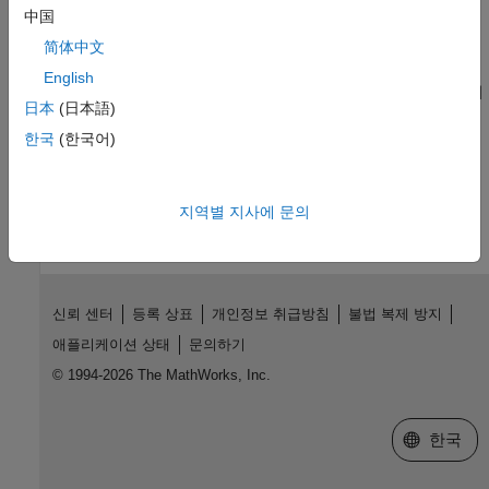
中国
계산하는 방법을 보여줍니다.
简体中文
그래픽 방식의 지수 함수 비교
English
이 예제에서는 재밌게도 그래픽 접근 방법으로 e^pi이 pi^e보다 더
日本
(日本語)
큰지를 알아봅니다.
한국
(한국어)
이 페이지가 얼마나 도움이 되었습니까?
지역별 지사에 문의
신뢰 센터
등록 상표
개인정보 취급방침
불법 복제 방지
애플리케이션 상태
문의하기
© 1994-2026 The MathWorks, Inc.
웹사이트 
한국