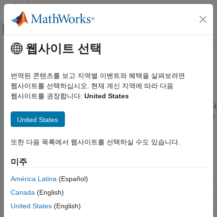
콘텐츠로 바로 가기
MATLAB 도움말 센터
오프캔버스 탐색 메뉴 토글
주요 콘텐츠
웹사이트 선택
문서 홈
지수와 로그
MATLAB
번역된 콘텐츠를 보고 지역별 이벤트와 혜택을 살펴보려면
수학
지수 함수, 로그 함수, 거듭제곱 함수, 루트 함수
웹사이트를 선택하십시오. 현재 계신 지역에 따라 다음
기초 수학
®
와
같은 일반적인 함수 외에도 MATLAB
에는 유연한 수치
웹사이트를 권장합니다:
United States
exp
log
계산을 가능하게 하는 여러 가지 다른 관련 함수가 있습니다.
expm1
카테고리
및
함수는 값이 작은 인수의 수치적 반올림 오차를 보정하는
log1p
United States
산술 연산
반면
,
및
함수는 이들 함수의 치역을
reallog
realpow
realsqrt
삼각법
실수로 제한합니다.
는 임의 차수의 근을 구하는 반면
nthroot
또한 다음 목록에서 웹사이트를 선택하실 수도 있습니다.
지수와 로그
특화된 함수
및
는 2의 거듭제곱을 구합니다.
pow2
nextpow2
복소수
미주
함수
이산 수학
América Latina
(Español)
다항식
지수(Exponential)
exp
특수 함수
Canada
(English)
상수와 테스트 행렬
작은
에 대해
을 정확하게 계산
expm1
X
exp(X)-1
United States
(English)