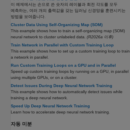
이 예제에서는 손으로 쓴 숫자의 레이블과 회전 각도를 모두
예측하는, 여러 개의 출력값을 갖는 딥러닝 신경망을 훈련시키는
방법을 보여줍니다.
Cluster Data Using Self-Organizing Map (SOM)
This example shows how to train a self-organizing map (SOM)
neural network to cluster unlabeled data.
(R2026a 이후)
Train Network in Parallel with Custom Training Loop
This example shows how to set up a custom training loop to train
a network in parallel.
Run Custom Training Loops on a GPU and in Parallel
Speed up custom training loops by running on a GPU, in parallel
using multiple GPUs, or on a cluster.
Detect Issues During Deep Neural Network Training
This example shows how to automatically detect issues while
training a deep neural network.
Speed Up Deep Neural Network Training
Learn how to accelerate deep neural network training.
자동 미분