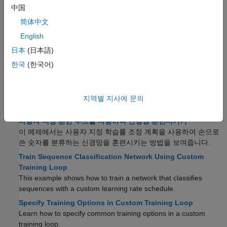
Learn how to train deep learning models in MATLAB
.
中国
Custom Loss Functions
简体中文
Learn how to define and customize loss functions for deep
learning workflows.
English
Custom Training Loops
日本
(日本語)
Learn how to define and customize deep learning training loops
한국
(한국어)
and models.
Custom Training Loop Model Loss Functions
Learn how to define a model loss function for a custom training
지역별 지사에 문의
loop.
사용자 지정 훈련 루프를 사용하여 신경망 훈련시키기
이 예제에서는 사용자 지정 학습률 조정 계획을 사용하여 손으로
쓴 숫자를 분류하는 신경망을 훈련시키는 방법을 보여줍니다.
Train Sequence Classification Network Using Custom
Training Loop
This example shows how to train a network that classifies
sequences with a custom learning rate schedule.
Specify Training Options in Custom Training Loop
Learn how to specify common training options in a custom
training loop.