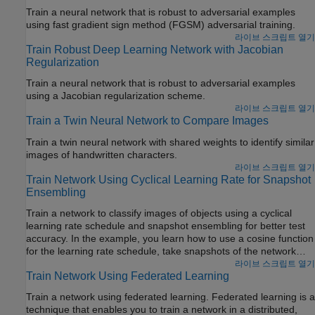
Train a neural network that is robust to adversarial examples
using fast gradient sign method (FGSM) adversarial training.
라이브 스크립트 열기
Train Robust Deep Learning Network with Jacobian
Regularization
Train a neural network that is robust to adversarial examples
using a Jacobian regularization scheme.
라이브 스크립트 열기
Train a Twin Neural Network to Compare Images
Train a twin neural network with shared weights to identify similar
images of handwritten characters.
라이브 스크립트 열기
Train Network Using Cyclical Learning Rate for Snapshot
Ensembling
Train a network to classify images of objects using a cyclical
learning rate schedule and snapshot ensembling for better test
accuracy. In the example, you learn how to use a cosine function
for the learning rate schedule, take snapshots of the network
during training to create a model ensemble, and add L2-norm
라이브 스크립트 열기
Train Network Using Federated Learning
regularization (weight decay) to the training loss.
Train a network using federated learning. Federated learning is a
technique that enables you to train a network in a distributed,