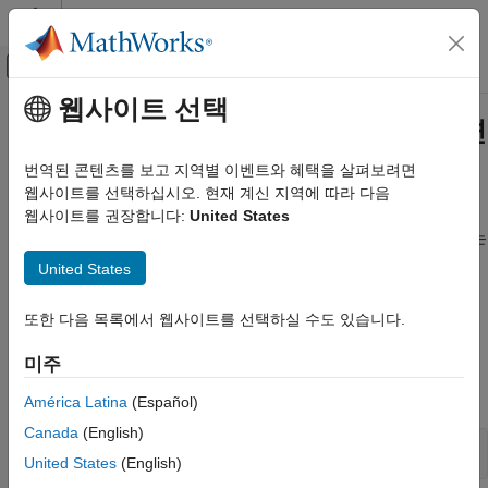
콘텐츠로 바로 가기
MATLAB 도움말 센터
오프캔버스 탐색 메뉴 토글
주요 콘텐츠
웹사이트 선택
문서 홈
자동 미분을 사용한 사용자 지정 훈련
AI 및 통계학
번역된 콘텐츠를 보고 지역별 이벤트와 혜택을 살펴보려면
사용자 지정 훈련 루프를 사용하여 딥러닝 신경망 훈련
웹사이트를 선택하십시오. 현재 계신 지역에 따라 다음
Deep Learning Toolbox
함수가 작업에 필요한 훈련 옵션을 제공하지
웹사이트를 권장합니다:
United States
trainingOptions
심층 신경망 훈련시키기
않거나
함수가 지원하지 않는 손실 함수가 있는 경우에는
trainnet
카테고리
사용자 지정 훈련 루프를 정의할 수 있습니다. 계층 신경망으로
United States
지정할 수 없는 모델의 경우 모델을 함수로 정의할 수 있습니다.
기본 제공 훈련
자세한 내용은
Custom Training Loops
항목을 참조하십시오.
자동 미분을 사용한 사용자 지정 훈련
또한 다음 목록에서 웹사이트를 선택하실 수도 있습니다.
조정
함수
미주
실험 관리하기
병렬 연산 및 클라우드
모두 확장
América Latina
(Español)
Canada
(English)
신경망 구축
United States
(English)