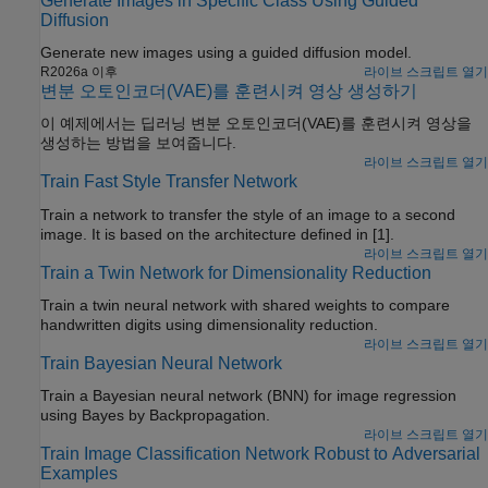
Generate Images in Specific Class Using Guided
Diffusion
Generate new images using a guided diffusion model.
R2026a 이후
라이브 스크립트 열기
변분 오토인코더(VAE)를 훈련시켜 영상 생성하기
이 예제에서는 딥러닝 변분 오토인코더(VAE)를 훈련시켜 영상을
생성하는 방법을 보여줍니다.
라이브 스크립트 열기
Train Fast Style Transfer Network
Train a network to transfer the style of an image to a second
image. It is based on the architecture defined in [1].
라이브 스크립트 열기
Train a Twin Network for Dimensionality Reduction
Train a twin neural network with shared weights to compare
handwritten digits using dimensionality reduction.
라이브 스크립트 열기
Train Bayesian Neural Network
Train a Bayesian neural network (BNN) for image regression
using Bayes by Backpropagation.
라이브 스크립트 열기
Train Image Classification Network Robust to Adversarial
Examples