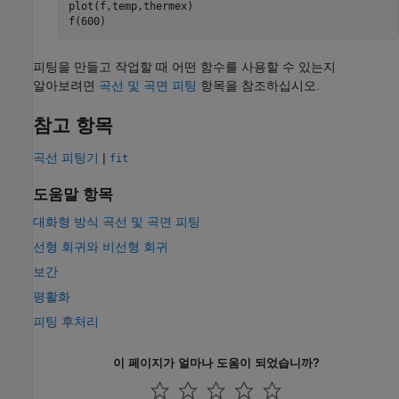
plot(f,temp,thermex)

f(600)
피팅을 만들고 작업할 때 어떤 함수를 사용할 수 있는지
알아보려면
곡선 및 곡면 피팅
항목을 참조하십시오.
참고 항목
곡선 피팅기
|
fit
도움말 항목
대화형 방식 곡선 및 곡면 피팅
선형 회귀와 비선형 회귀
보간
평활화
피팅 후처리
이 페이지가 얼마나 도움이 되었습니까?