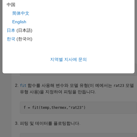
中国
곡선 피팅기 앱에서 곡선을 피팅하는 방법에 대한 자세한 내용은
대화형 방식 곡선 및 곡면 피팅
항목을 참조하십시오.
简体中文
English
프로그래밍 방식 곡선 피팅
日本
(日本語)
곡선을 프로그래밍 방식으로 피팅하려면 다음 간단한 예제의
한국
(한국어)
단계를 따르십시오.
데이터를 불러옵니다.
지역별 지사에 문의
load 
hahn1
함수를 사용해 변수와 모델 유형(이 예에서는
모델
fit
rat23
유형 사용)을 지정하여 피팅을 만듭니다.
f = fit(temp,thermex,
"rat23"
)
피팅 및 데이터를 플로팅합니다.