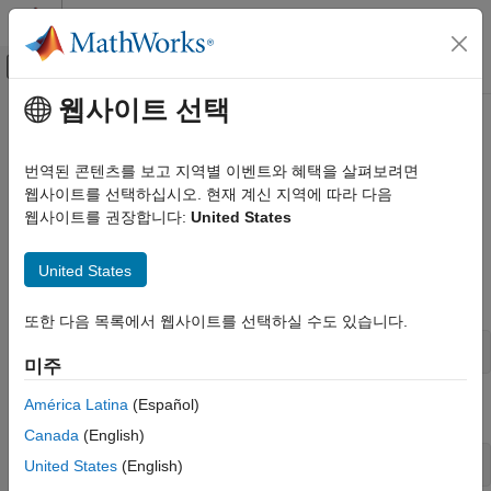
콘텐츠로 바로 가기
MATLAB 도움말 센터
오프캔버스 탐색 메뉴 토글
주요 콘텐츠
웹사이트 선택
문서 홈
곡선 피팅
AI 및 통계학
번역된 콘텐츠를 보고 지역별 이벤트와 혜택을 살펴보려면
대화형 방식 곡선 피팅
웹사이트를 선택하십시오. 현재 계신 지역에 따라 다음
Curve Fitting Toolbox
웹사이트를 권장합니다:
United States
Curve Fitting Toolbox 시작하기
곡선을 대화형 방식으로 피팅하려면 다음 간단한 예제의 단계를
따르십시오.
곡선 피팅
United States
®
MATLAB
명령줄에서 데이터를 불러옵니다.
이 페이지 내용
또한 다음 목록에서 웹사이트를 선택하실 수도 있습니다.
대화형 방식 곡선 피팅
프로그래밍 방식 곡선 피팅
load 
hahn1
미주
참고 항목
América Latina
(Español)
곡선 피팅기 앱을 엽니다.
Canada
(English)
curveFitter
United States
(English)