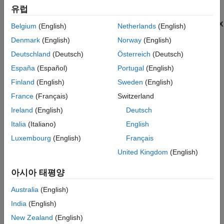
유럽
곡선 피팅기 앱의
곡선 피팅기
탭에 있는
데이터
섹션에서
데이터 선택
을 클릭합니다. 피팅 데이터 선택 대화 상자에서
X
Belgium
(English)
Netherlands
(English)
데이터
값으로
를 선택하고
Y 데이터
값으로
를
temp
thermex
Denmark
(English)
Norway
(English)
선택합니다.
Deutschland
(Deutsch)
Österreich
(Deutsch)
곡선 피팅기 앱이 데이터에 대한 디폴트 다항식 피팅을
España
(Español)
Portugal
(English)
만듭니다.
Finland
(English)
Sweden
(English)
France
(Français)
Switzerland
곡선 피팅기
탭의
피팅 유형
섹션에 있는 피팅 갤러리에서
다른 모델 유형을 선택합니다.
Ireland
(English)
Deutsch
Italia
(Italiano)
English
피팅 옵션
창에서 선택한 모델 유형에 대해 여러 피팅 옵션을
Luxembourg
(English)
Français
시도해 봅니다.
United Kingdom
(English)
내보내기
섹션에서
내보내기
를 클릭하고
코드 생성
을
선택합니다.
아시아 태평양
Australia
(English)
그러면 곡선 피팅기 앱은 사용 중인 대화형 방식 세션에서
현재 선택된 피팅과 열려 있는 플롯을 다시 만들어낼 수 있는
India
(English)
MATLAB 코드를 담은 파일을 편집기에 만듭니다.
New Zealand
(English)