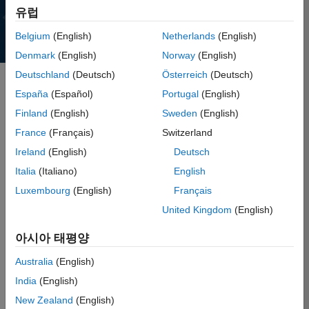
유럽
Belgium
(English)
Netherlands
(English)
Denmark
(English)
Norway
(English)
Deutschland
(Deutsch)
Österreich
(Deutsch)
España
(Español)
Portugal
(English)
Finland
(English)
Sweden
(English)
온라인 세미나
France
(Français)
Switzerland
MATLAB 및 Simulink를 활용한
엔지니어링 분야의 생성형 AI 및
Ireland
(English)
Deutsch
에이전틱 AI
Italia
(Italiano)
English
사전등록
Luxembourg
(English)
Français
United Kingdom
(English)
아시아 태평양
왜 MATLAB일까요?
Australia
(English)
India
(English)
여러분이 새로운 아이디어를 탐색하든, 프로덕션 단계까지 온 솔루션을
구축하든, MATLAB을 통해 개념 단계부터 현실 구현까지 빠르고 자신
New Zealand
(English)
있게 나아갈 수 있습니다. 또한 여러분의 아이디어를 혁신적인 고도의