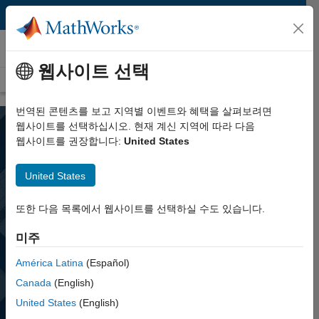
콘텐츠로 바로 가기
MATLAB (매트랩)
웹사이트 선택
개요
시작하기
기능
학생들을 위한 자료
번역된 콘텐츠를 보고 지역별 이벤트와 혜택을 살펴보려면
웹사이트를 선택하십시오. 현재 계신 지역에 따라 다음
웹사이트를 권장합니다:
United States
United States
또한 다음 목록에서 웹사이트를 선택하실 수도 있습니다.
MATLAB (매트랩)
미주
엔지니어와 과학자들의 언어인 MATLAB®은
알고리즘 개발, 데이터 분석 및 데이터 시각화를
América Latina
(Español)
위한 프로그래밍 및 수치 계산 환경입니다.
Canada
(English)
United States
(English)
MATLAB 받기
영업팀에 문의