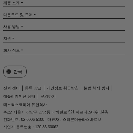
제품 소개
다운로드 및 구매
사용 방법
지원
회사 정보
웹사이트 선택
한국
신뢰 센터
등록 상표
개인정보 취급방침
불법 복제 방지
애플리케이션 상태
문의하기
매스웍스코리아 유한회사
주소: 서울시 강남구 삼성동 테헤란로 521 파르나스타워 14층
전화번호: 02-6006-5100
대표자 : 스티븐더글라스바르보
사업자 등록번호 : 120-86-60062