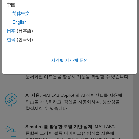
엔지니어드 시스템으로 전환할 수 있는 개방적이고 확장 가능한 환경을
中国
제공합니다. 다음과 같은 주요 기능이 있습니다.
简体中文
English
MATLAB
: 데이터 분석 및 시각화를 위한 대화형 앱을
日本
(日本語)
통해 빠르게 시작할 수 있습니다. 프로그래머가 아닌
엔지니어를 위해 설계된 고급 언어로 알고리즘과
한국
(한국어)
모델을 개발할 수 있습니다.
지역별 지사에 문의
툴박스
: 특화된 공학 및 과학 워크플로에 맞게
전문적으로 개발되고 테스트되며 체계적으로
문서화된 애드온을 활용해 기능을 확장할 수 있습니다.
AI 지원
: MATLAB Copilot 및 AI 에이전트를 사용해
학습을 가속화하고, 작업을 자동화하며, 생산성을
향상시킬 수 있습니다.
Simulink를 활용한 모델 기반 설계
: MATLAB과
통합된 그래픽 블록 다이어그램 방식을 사용해