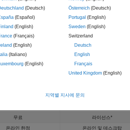
Deutschland
(Deutsch)
Österreich
(Deutsch)
두 가지가 있습니다.
España
(Español)
Portugal
(English)
는 교수진이거나 연구 기관에서 근무 중이시라면 아마도 Camp
inland
(English)
Sweden
(English)
하실 수 있을 것입니다. 라이선스 연결을 위해서는 MathWor
France
(Français)
Switzerland
사용해야 합니다. 아래의 목록에서 여러분의 라이선스로
reland
(English)
Deutsch
 권한이 제공되는지 확인할 수 있습니다. 일부 라이선스 유형은
talia
(Italiano)
English
.
Luxembourg
(English)
Français
United Kingdom
(English)
 Online 기본 버전 사용자는 널리 사용되는 10가지 제품을 매달 
이 정식 라이선스가 없는데 간단한 작업을 해야 하거나 다
 및 Simulink 모델을 실행하려는 경우에 유용할 수 있습
지역별 지사에 문의
LAB Online (basic)
MATLAB Online
무료
라이선스*
온라인 한정
온라인 및 데스크탑