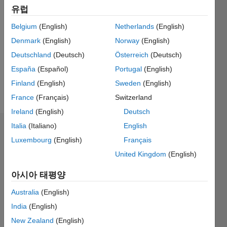
0
유럽
Following:
0
Belgium
(English)
Netherlands
(English)
Denmark
(English)
Norway
(English)
Deutschland
(Deutsch)
Österreich
(Deutsch)
Follow
España
(Español)
Portugal
(English)
Finland
(English)
Sweden
(English)
Spoken
Languages:
France
(Français)
Switzerland
French
Ireland
(English)
Deutsch
Italia
(Italiano)
English
대시보드
Luxembourg
(English)
Français
통계
United Kingdom
(English)
F…
아시아 태평양
Australia
(English)
-2
-1
4
3
India
(English)
New Zealand
(English)
2