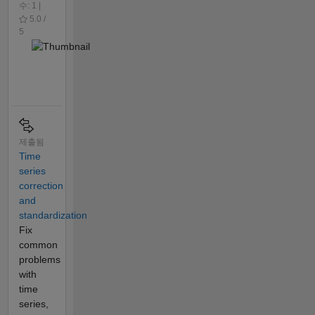
수: 1 |
5.0 /
5
제출됨
Time
series
correction
and
standardization
Fix
common
problems
with
time
series,