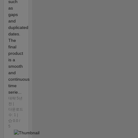
such
as
gaps
and
duplicated
dates.
The
final
product
is a
smooth
and
continuous
time
serie...
대략 5년
전 |
다운로드
수: 1 |
0.0 /
5