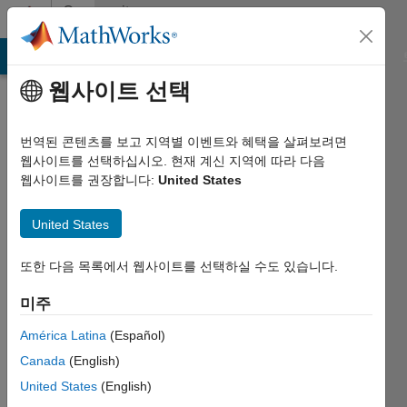
콘텐츠로 바로 가기
Community
Profile
MATLAB Answers
File Exchange
Cody
AI Chat Playground
웹사이트 선택
번역된 콘텐츠를 보고 지역별 이벤트와 혜택을 살펴보려면
웹사이트를 선택하십시오. 현재 계신 지역에 따라 다음
웹사이트를 권장합니다:
United States
Guillaume
United States
Talbot
Last
또한 다음 목록에서 웹사이트를 선택하실 수도 있습니다.
seen:
6개월 전
미주
|
América Latina
(Español)
2021년부터
활동
Canada
(English)
United States
(English)
Followers: