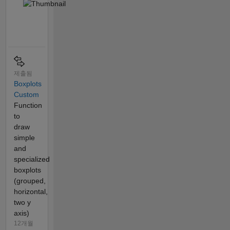
제출됨
Boxplots
Custom
Function
to
draw
simple
and
specialized
boxplots
(grouped,
horizontal,
two y
axis)
12개월