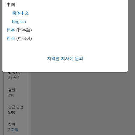
中国
참여
L
简体中文
1
English
日本
(日本語)
0
한국
(한국어)
04/21
11/21
06/22
01/23
08/23
03/24
10/24
05/25
12/25
07/26
12/21
08/22
04/23
12/23
08/24
04/25
08/26
01/22
10/22
07/23
04/24
01/25
10/25
L
타임라인
지역별 지사에 문의
순위
4,707
of
21,509
평판
298
평균 평점
5.00
참여
7
파일