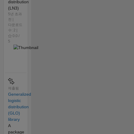
distribution
(LN3)
5년 초과
전 |
다운로드
수: 2 |
0.0 /
5
제출됨
Generalized
logistic
distribution
(GLO)
library
A
package