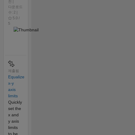
전 |
다운로드
수: 2 |
5.0 /
5
제출됨
Equalize
x-y
axis
limits
Quickly
set the
x and
y axis
limits
to be