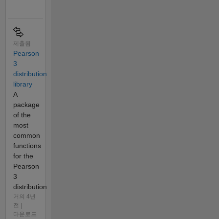
제출됨
Pearson
3
distribution
library
A
package
of the
most
common
functions
for the
Pearson
3
distribution
거의 4년
전 |
다운로드