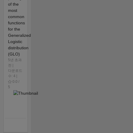
of the
most
common
functions
for the
Generalized
Logistic
distribution
(GLO)
5년 초과
전 |
다운로드
수: 4 |
0.0 /
5