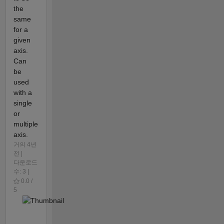
the
same
for a
given
axis.
Can
be
used
with a
single
or
multiple
axis.
거의 4년
전 |
다운로드
수: 3 |
0.0 /
5