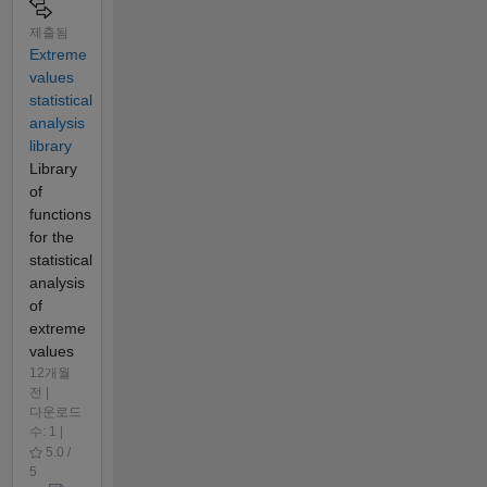
제출됨
Extreme
values
statistical
analysis
library
Library
of
functions
for the
statistical
analysis
of
extreme
values
12개월
전 |
다운로드
수: 1 |
5.0 /
5