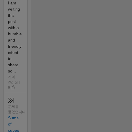
I am
writing
this
post
with a
humble
and
friendly
intent
to
share
so...
거의
2년 전 |
6
문제를
풀었습니다
Sums
of
cubes