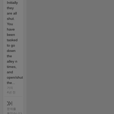
Initially
they
are all
shut.
You
have
been
tasked
to go
down
the
alley n
times,
and
open/shut
the...
거의
4년 전
문제를
풀었습니다