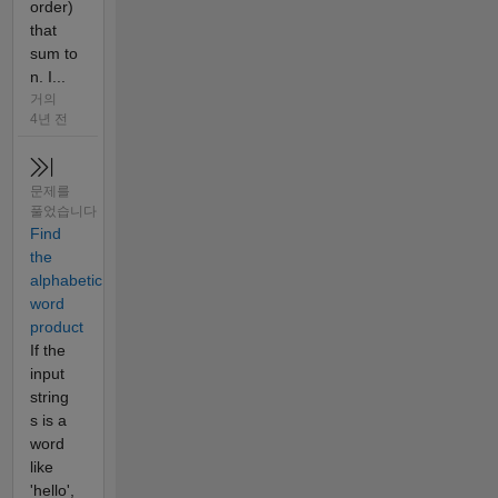
order)
that
sum to
n. I...
거의
4년 전
문제를
풀었습니다
Find
the
alphabetic
word
product
If the
input
string
s is a
word
like
'hello',