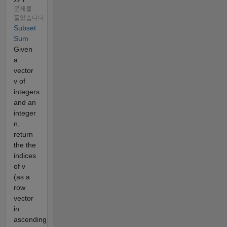
문제를
풀었습니다
Subset
Sum
Given
a
vector
v of
integers
and an
integer
n,
return
the the
indices
of v
(as a
row
vector
in
ascending