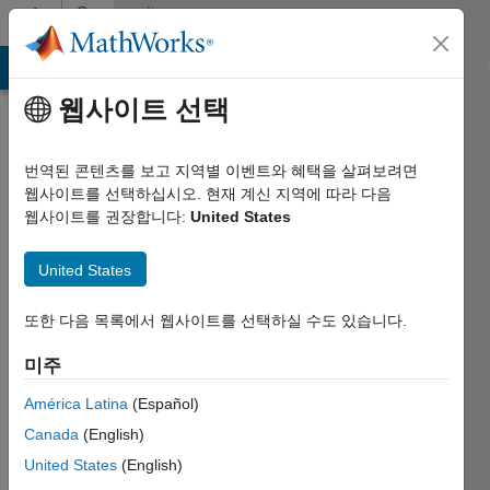
콘텐츠로 바로 가기
Community
Profile
MATLAB Answers
File Exchange
Cody
AI Chat Playground
웹사이트 선택
번역된 콘텐츠를 보고 지역별 이벤트와 혜택을 살펴보려면
웹사이트를 선택하십시오. 현재 계신 지역에 따라 다음
웹사이트를 권장합니다:
United States
Teodo
United States
Last
seen: 5일
전
또한 다음 목록에서 웹사이트를 선택하실 수도 있습니다.
|
미주
2016년부터
활동
América Latina
(Español)
Canada
(English)
Followers:
4
United States
(English)
Following: