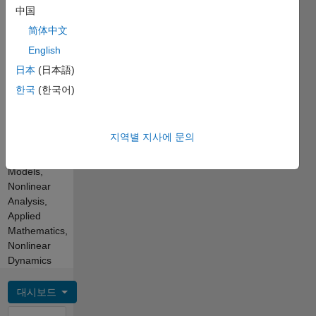
Basic
中国
PhD
Spoken
(Dr.Sc.)
简体中文
Languages:
in Applied
English
English,
Mathematical
Italian
日本
(日本語)
Analysis
Pronouns:
and
한국
(한국어)
He/him
Chaos
Professional
Theory.
Interests:
Interested
지역별 지사에 문의
Dynamic
in STEM.
System
Models,
Nonlinear
Analysis,
Applied
Mathematics,
Nonlinear
Dynamics
대시보드