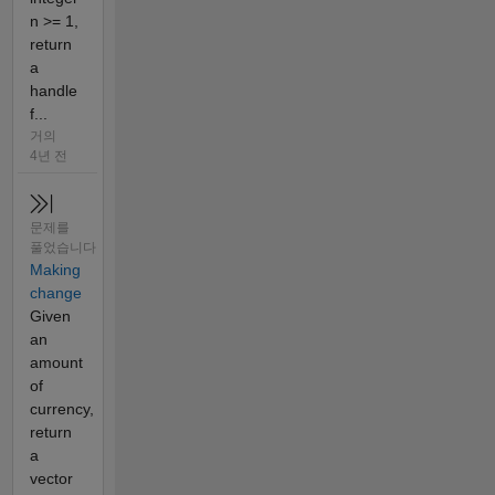
n >= 1,
return
a
handle
f...
거의
4년 전
문제를
풀었습니다
Making
change
Given
an
amount
of
currency,
return
a
vector