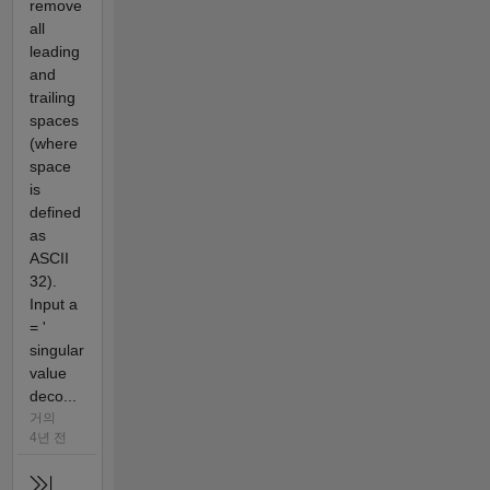
remove
all
leading
and
trailing
spaces
(where
space
is
defined
as
ASCII
32).
Input a
= '
singular
value
deco...
거의
4년 전