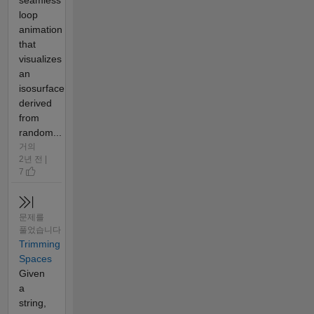
seamless
loop
animation
that
visualizes
an
isosurface
derived
from
random...
거의
2년 전 |
7
문제를
풀었습니다
Trimming
Spaces
Given
a
string,