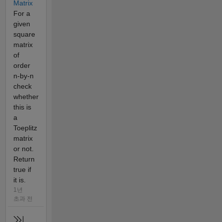
Matrix
For a
given
square
matrix
of
order
n-by-n
check
whether
this is
a
Toeplitz
matrix
or not.
Return
true if
it is.
1년
초과 전