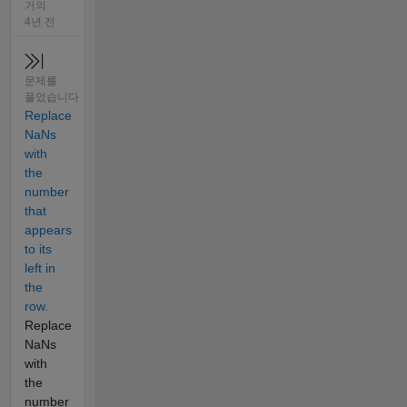
거의
4년 전
문제를
풀었습니다
Replace
NaNs
with
the
number
that
appears
to its
left in
the
row.
Replace
NaNs
with
the
number