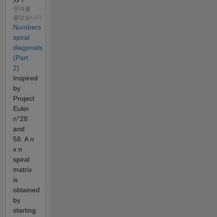
문제를
풀었습니다
Numbers
spiral
diagonals
(Part
2)
Inspired
by
Project
Euler
n°28
and
58. A n
x n
spiral
matrix
is
obtained
by
starting