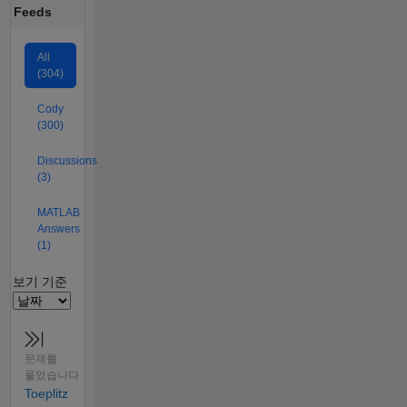
Feeds
All
(304)
Cody
(300)
Discussions
(3)
MATLAB
Answers
(1)
Filter2
보기 기준
문제를
풀었습니다
Toeplitz