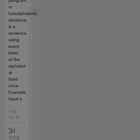
pangram,
or
holoalphabetic
sentence,
is a
sentence
using
every
letter
of the
alphabet
at
least
once.
Example:
Input s
...
거의
4년 전
문제를