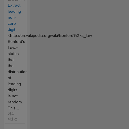
Extract
leading
non-
zero
digit
<http://en.wikipedia.org/wiki/Benford%27s_law
Benford's
Law>
states
that
the
distribution
of
leading
digits
is not
random.
This...
거의
4년 전