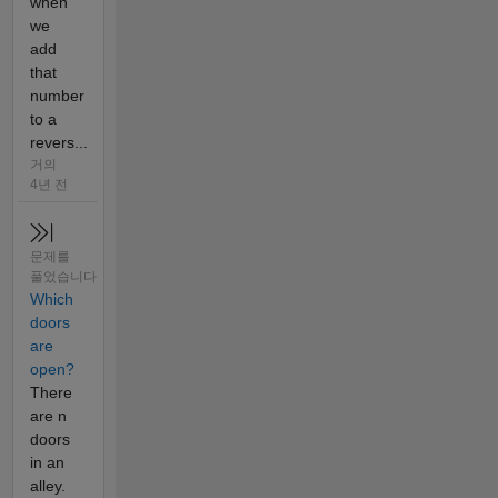
when
we
add
that
number
to a
revers...
거의
4년 전
문제를
풀었습니다
Which
doors
are
open?
There
are n
doors
in an
alley.