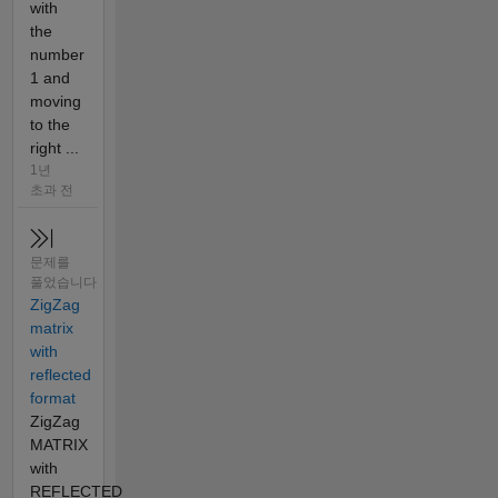
with
the
number
1 and
moving
to the
right ...
1년
초과 전
문제를
풀었습니다
ZigZag
matrix
with
reflected
format
ZigZag
MATRIX
with
REFLECTED