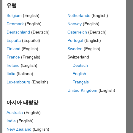
17
유럽
Belgium
(English)
Netherlands
(English)
Follow
Denmark
(English)
Norway
(English)
Deutschland
(Deutsch)
Österreich
(Deutsch)
메시지
Dad and
España
(Español)
Portugal
(English)
Husband.
Finland
(English)
Sweden
(English)
Graduate
France
(Français)
Switzerland
(Dipl.Ing.)
in
Ireland
(English)
Deutsch
더
Electrical
보기
Italia
(Italiano)
English
engineering
Programming
Luxembourg
(English)
Français
-
Languages:
Electronics;
United Kingdom
(English)
C++,
M.Sc.
MATLAB,
(Academical
아시아 태평양
SQL,
Magistrate)
Arduino,
Australia
(English)
in
Assembly,
Economics
India
(English)
Fortran,
-
New Zealand
(English)
Visual
Banking;