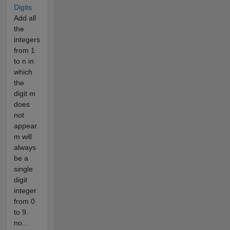
Digits
Add all
the
integers
from 1
to n in
which
the
digit m
does
not
appear.
m will
always
be a
single
digit
integer
from 0
to 9.
no...