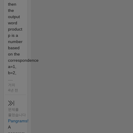
then
the
output
word
product
p is a
number
based
on the
correspondence
a=1,
b=2,
....
거의
4년 전
문제를
풀었습니다
Pangrams!
A