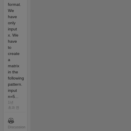
format.
We
have
only
input
x. We
have
to
create
a
matrix
in the
following
pattern.
input
n=5...
1년
초과 전
Discussion