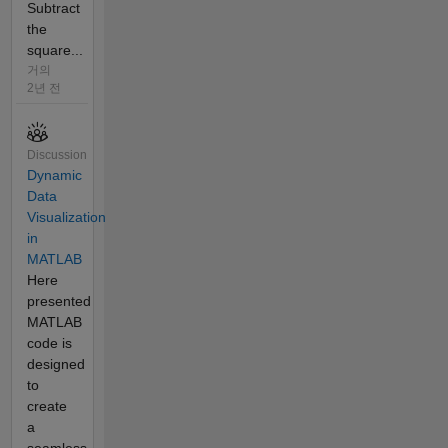
Subtract
the
square...
거의
2년 전
Discussion
Dynamic
Data
Visualization
in
MATLAB
Here
presented
MATLAB
code is
designed
to
create
a