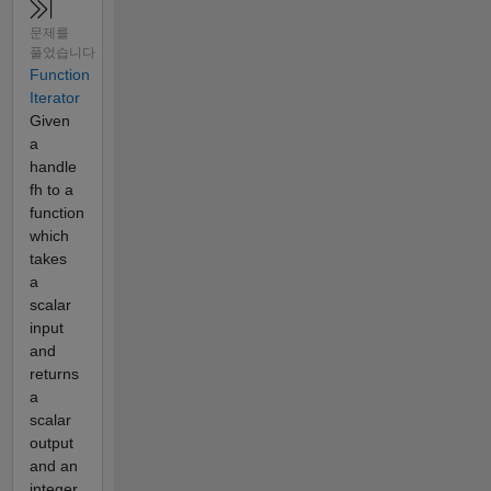
문제를
풀었습니다
Function
Iterator
Given
a
handle
fh to a
function
which
takes
a
scalar
input
and
returns
a
scalar
output
and an
integer