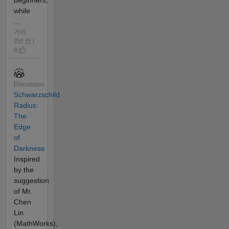
beginners,
while
...
거의
2년 전 |
8
Discussion
Schwarzschild
Radius:
The
Edge
of
Darkness
Inspired
by the
suggestion
of Mr.
Chen
Lin
(MathWorks),