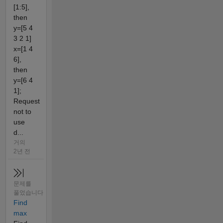
[1:5],
then
y=[5 4
3 2 1]
x=[1 4
6],
then
y=[6 4
1];
Request
not to
use
d...
거의
2년 전
문제를
풀었습니다
Find
max