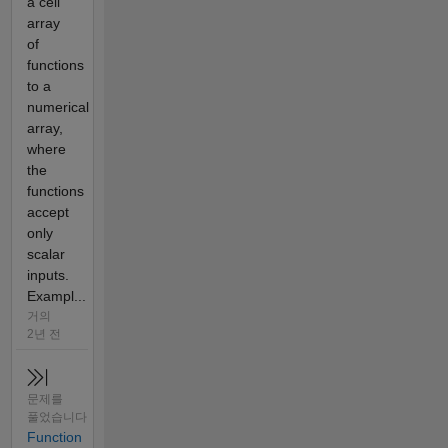
a cell
array
of
functions
to a
numerical
array,
where
the
functions
accept
only
scalar
inputs.
Exampl...
거의
2년 전
문제를
풀었습니다
Function