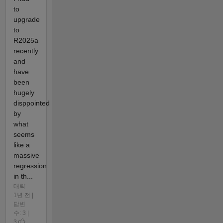
to
upgrade
to
R2025a
recently
and
have
been
hugely
disppointed
by
what
seems
like a
massive
regression
in th...
대략
1년 전 |
답변
수: 3 |
3