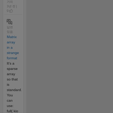
거의
3년 전 |
0
답변
있음
Matrix
array
in a
strange
format
It's a
sparse
array
so that
is
standard.
You
can
use:
full( kio