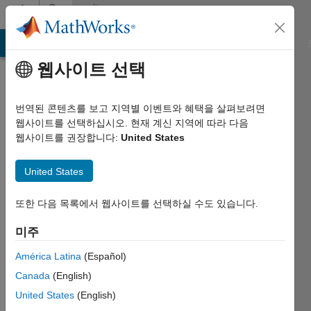
콘텐츠로 바로 가기
Community
Profile
MATLAB Answers
File Exchange
Cody
AI Chat Playground
웹사이트 선택
번역된 콘텐츠를 보고 지역별 이벤트와 혜택을 살펴보려면
웹사이트를 선택하십시오. 현재 계신 지역에 따라 다음
웹사이트를 권장합니다:
United States
Adam
United States
Last
seen:
대략
또한 다음 목록에서 웹사이트를 선택하실 수도 있습니다.
2개월 전
미주
|
2013년부터
América Latina
(Español)
활동
Canada
(English)
Followers:
United States
(English)
3