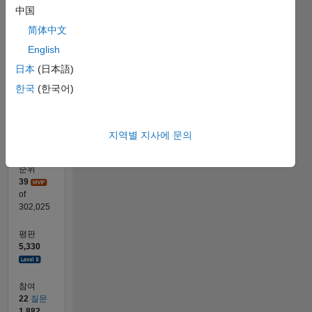
中国
80
简体中文
60
참여
100
English
40
日本
(日本語)
20
한국
(한국어)
0
08/13
12/14
04/16
08/17
12/18
04/20
08/21
12/22
04/24
08/25
03/15
10/16
05/18
12/19
07/21
02/23
09/24
04/26
06/15
04/17
02/19
12/20
10/22
08/24
06/26
L
타임라인
지역별 지사에 문의
순위
39
of
302,025
평판
5,330
참여
22
질문
1,882