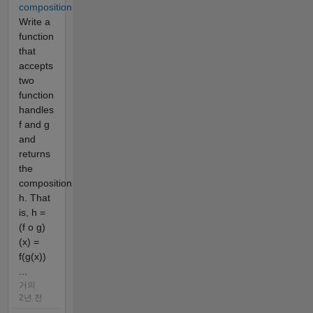
composition
Write a
function
that
accepts
two
function
handles
f and g
and
returns
the
composition
h. That
is, h =
(f o g)
(x) =
f(g(x))
...
거의
2년 전