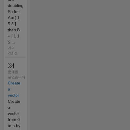
doubling.
So for:
A = [ 1
5 8 ]
then B
= [ 1 1
5 ...
거의
2년 전
문제를
풀었습니다
Create
a
vector
Create
a
vector
from 0
to n by