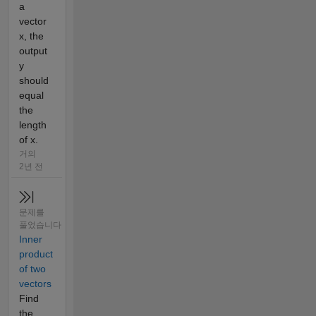
a
vector
x, the
output
y
should
equal
the
length
of x.
거의
2년 전
문제를
풀었습니다
Inner
product
of two
vectors
Find
the