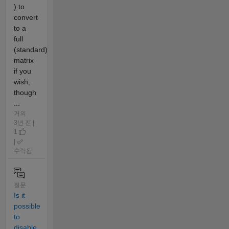
) to
convert
to a
full
(standard)
matrix
if you
wish,
though
...
거의
3년 전 |
1
|
수락됨
질문
Is it
possible
to
disable