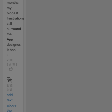
months,
my
biggest
frustrations
still
surround
the
App
designer.
It has
i...
거의
3년 전 |
3
답변
있음
add
text
above
the