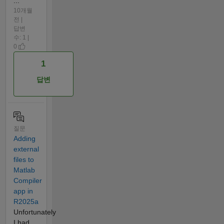
...
10개월
전 |
답변
수: 1 |
0
1
답변
질문
Adding
external
files to
Matlab
Compiler
app in
R2025a
Unfortunately
I had