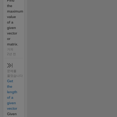
Find
the
maximum
value
of a
given
vector
or
matrix.
거의
2년 전
문제를
풀었습니다
Get
the
length
of a
given
vector
Given