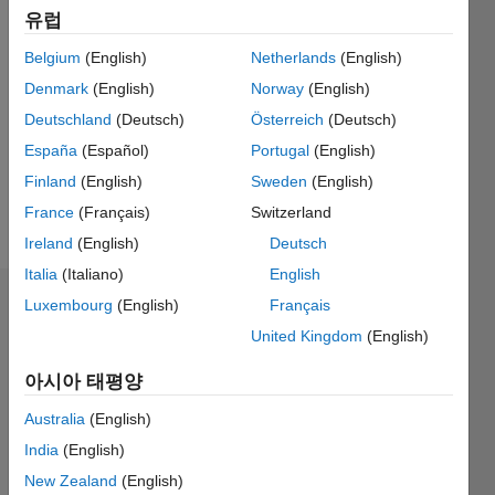
Following:
유럽
0
Belgium
(English)
Netherlands
(English)
Denmark
(English)
Norway
(English)
Follow
Deutschland
(Deutsch)
Österreich
(Deutsch)
Professional
Interests:
España
(Español)
Portugal
(English)
Signal
Finland
(English)
Sweden
(English)
Processing,
France
(Français)
Switzerland
OOP,
더
Matlab
Ireland
(English)
Deutsch
보기
GUI
Italia
(Italiano)
English
programming,
Luxembourg
(English)
Français
대시보드
Machine
Learning
United Kingdom
(English)
통계
아시아 태평양
M…
All
Australia
(English)
C…
India
(English)
New Zealand
(English)
120
-20
-10
-40
10
30
50
70
100