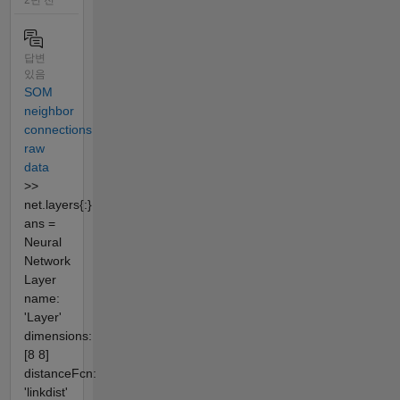
2년 전
답변
있음
SOM
neighbor
connections
raw
data
>>
net.layers{:}
ans =
Neural
Network
Layer
name:
'Layer'
dimensions:
[8 8]
distanceFcn:
'linkdist'