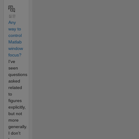
질문
Any
way to
control
Matlab
window
focus?
I've
seen
questions
asked
related
to
figures
explicitly,
but not
more
generally.
I don't