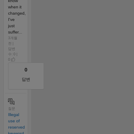
know
when it
changed,
I've
just
suffer...
3개월
전 |
답변
수: 0 |
0
0
답변
질문
Illegal
use of
reserved
keyword