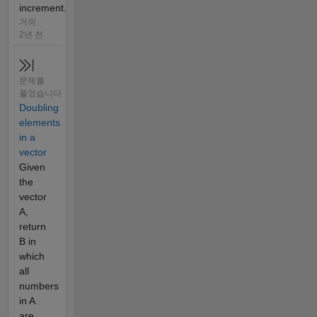
increment.
거의
2년 전
문제를
풀었습니다
Doubling
elements
in a
vector
Given
the
vector
A,
return
B in
which
all
numbers
in A
are