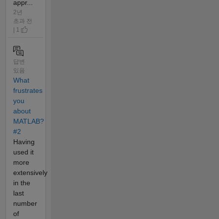
appr...
2년
초과 전
| 1
답변
있음
What
frustrates
you
about
MATLAB?
#2
Having
used it
more
extensively
in the
last
number
of