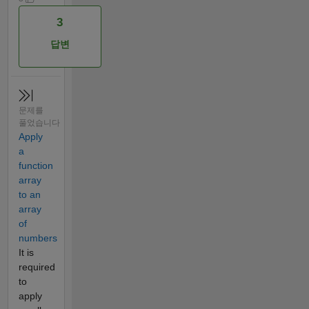
3
답변
문제를
풀었습니다
Apply
a
function
array
to an
array
of
numbers
It is
required
to
apply