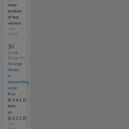
inner
product
of two
vectors.
거의
2년 전
문제를
풀었습니다
Arrange
Vector
in
descending
order
If x=
[0,3,4,2,1]
then
y=
[4,3,2,1,0]
거의