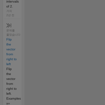
intervals
of 2.
거의
2년 전
문제를
풀었습니다
Flip
the
vector
from
right to
left
Flip
the
vector
from
right to
left.
Examples
x=