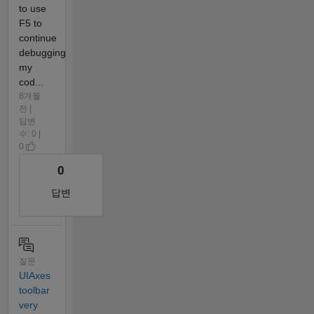
to use
F5 to
continue
debugging
my
cod...
8개월
전 |
답변
수: 0 |
0
0
답변
질문
UIAxes
toolbar
very