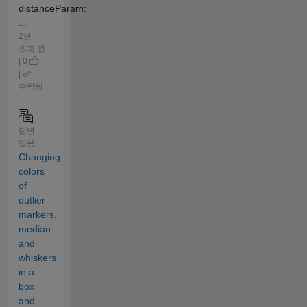
distanceParam:
...
2년
초과 전
| 0
|
수락됨
답변
있음
Changing
colors
of
outlier
markers,
median
and
whiskers
in a
box
and