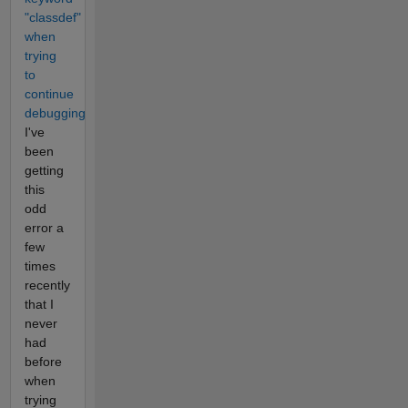
"classdef"
when
trying
to
continue
debugging
I've
been
getting
this
odd
error a
few
times
recently
that I
never
had
before
when
trying