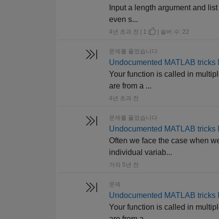
Input a length argument and list 
even s...
4년 초과 전 | 1
| 솔버 수: 22
문제를 풀었습니다
Undocumented MATLAB tricks No.
Your function is called in multip
are from a ...
4년 초과 전
문제를 풀었습니다
Undocumented MATLAB tricks No.
Often we face the case when we w
individual variab...
거의 5년 전
문제
Undocumented MATLAB tricks No.
Your function is called in multip
are from a ...