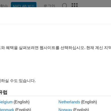
학습
로그인
MATLAB 받기
hat Playground
토론
콘테스트
블로그
게시물
더 보기
2019년부터 활동
트와 혜택을 살펴보려면 웹사이트를 선택하십시오. 현재 계신 지
ing:
0
하실 수도 있습니다.
유럽
Belgium
(English)
Netherlands
(English)
순위
Denmark
(English)
Norway
(English)