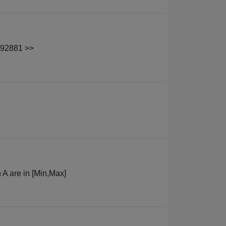
5392881 >>
 A are in [Min,Max]