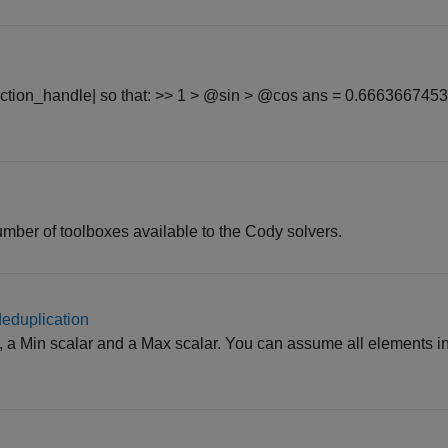
function_handle| so that: >> 1 > @sin > @cos ans = 0.66636674
mber of toolboxes available to the Cody solvers.
deduplication
A, a Min scalar and a Max scalar. You can assume all elements in