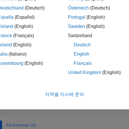
475
of 302,028
Deutschland
(Deutsch)
Österreich
(Deutsch)
España
(Español)
Portugal
(English)
평판
169
inland
(English)
Sweden
(English)
참여
France
(Français)
Switzerland
20
질문
reland
(English)
Deutsch
148
답변
talia
(Italiano)
English
답변 채택
60.0%
Luxembourg
(English)
Français
9/22
03/23
L
09/23
03/24
09/24
03/25
09/25
03/26
United Kingdom
(English)
획득한 표
타임라인
31
지역별 지사에 문의
File Exchange (16)