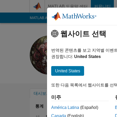
콘텐츠로 바로 가기
MATLAB 도움말 센터
커뮤니티
MATLAB Answers
File Exchange
Cody
AI C
웹사이트 선택
埃博拉酱
Last seen: 15일 전
|
번역된 콘텐츠를 보고 지역별 이벤
Followers:
2
Follow
권장합니다:
United States
Follow
United States
또한 다음 목록에서 웹사이트를 선택
대시보드
배지
추천
미주
통계
América Latina
(Español)
Canada
(English)
MATLAB Answers
Cody
File Exchange
All