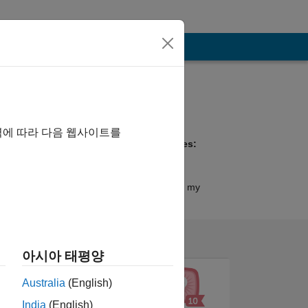
Programming
Languages:
C++
역에 따라 다음 웹사이트를
Spoken Languages:
Chinese
Pronouns:
No pronouns - Use my
name only
아시아 태평양
Australia
(English)
India
(English)