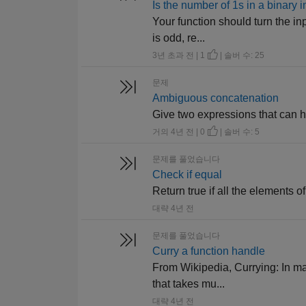
Is the number of 1s in a binary 
Your function should turn the in
is odd, re...
3년 초과 전 | 1
| 솔버 수: 25
문제
Ambiguous concatenation
Give two expressions that can h
거의 4년 전 | 0
| 솔버 수: 5
문제를 풀었습니다
Check if equal
Return true if all the elements o
대략 4년 전
문제를 풀었습니다
Curry a function handle
From Wikipedia, Currying: In ma
that takes mu...
대략 4년 전