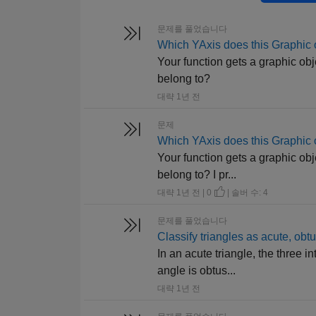
문제를 풀었습니다
Which YAxis does this Graphic 
Your function gets a graphic ob
belong to?
대략 1년 전
문제
Which YAxis does this Graphic 
Your function gets a graphic ob
belong to? I pr...
대략 1년 전 | 0
| 솔버 수: 4
문제를 풀었습니다
Classify triangles as acute, obtu
In an acute triangle, the three i
angle is obtus...
대략 1년 전