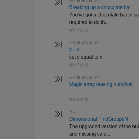
문제를 풀었습니다
Breaking up a chocolate bar
You've got a chocolate bar of si
required to do th...
대략 1년 전
문제를 풀었습니다
y = x
set y equal to x
대략 1년 전
문제를 풀었습니다
Magic array teasing num2cell
대략 1년 전
문제
Dimensional FindGroupsN
The upgraded version of the buil
and missing valu...