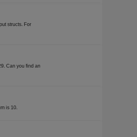
ut structs. For
 29. Can you find an
m is 10.