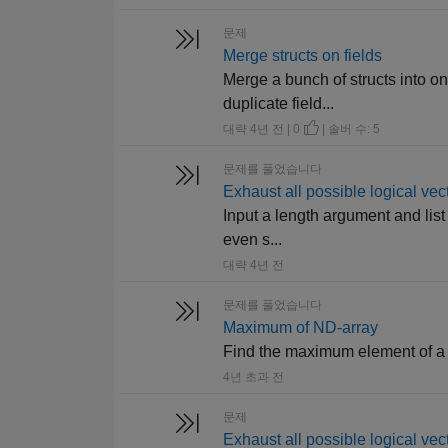
문제
Merge structs on fields
Merge a bunch of structs into on
duplicate field...
대략 4년 전 | 0
| 솔버 수: 5
문제를 풀었습니다
Exhaust all possible logical vec
Input a length argument and list 
even s...
대략 4년 전
문제를 풀었습니다
Maximum of ND-array
Find the maximum element of a 
4년 초과 전
문제
Exhaust all possible logical vec