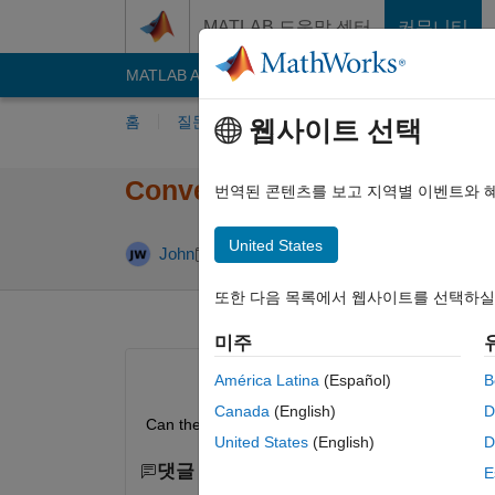
콘텐츠로 바로 가기
MATLAB 도움말 센터
커뮤니티
MATLAB Answers
File Exchange
Cody
AI C
홈
질문하기
답변하기
찾아보기
MA
웹사이트 선택
Convert .rpt to .m file?
번역된 콘텐츠를 보고 지역별 이벤트와 
United States
업데이트 시간: 20
John
2020 1월 9
2 답변
또한 다음 목록에서 웹사이트를 선택하실
미주
América Latina
(Español)
B
Canada
(English)
D
Can the report file .rpt be converted to .m file as 
United States
(English)
D
댓글 수: 0
E