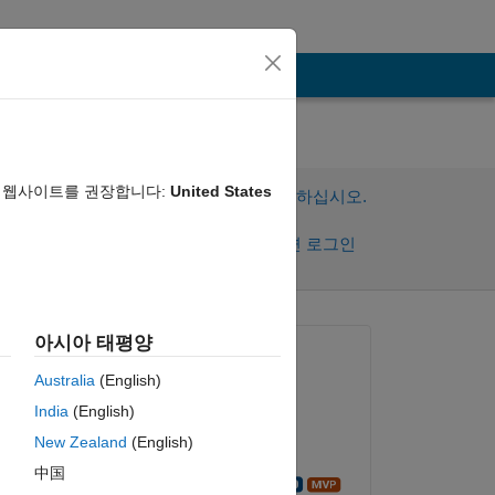
음 웹사이트를 권장합니다:
United States
이 질문에 답변하려면 로그인하십시오.
공유
활동을 팔로우하려면 로그인
아시아 태평양
질문:
Australia
(English)
John
India
(English)
2020년 1월 9일
New Zealand
(English)
답변:
中国
Sean de Wolski