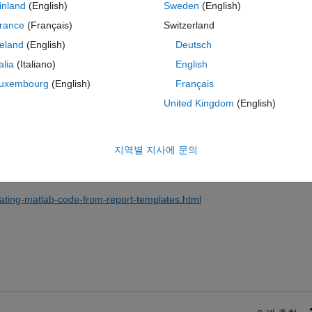
inland
(English)
Sweden
(English)
rance
(Français)
Switzerland
reland
(English)
Deutsch
이 질문에 답변하려면 로그인
talia
(Italiano)
English
uxembourg
(English)
Français
공유
활동을 팔로우하려
United Kingdom
(English)
지역별 지사에 문의
0 개 추천
ating-matlab-code-from-report-templates.html