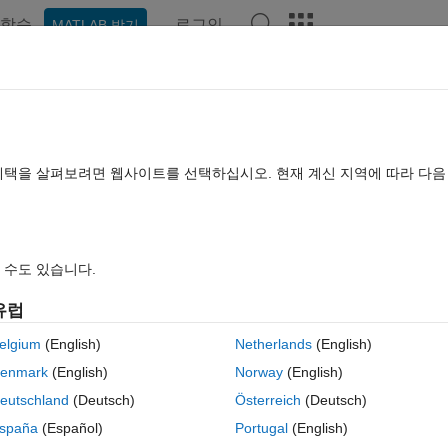
학습
로그인
MATLAB 받기
hat Playground
토론
콘테스트
블로그
게시물
더 보기
TLAB FAQ
더 보기
혜택을 살펴보려면 웹사이트를 선택하십시오. 현재 계신 지역에 따라 다
20 1월 9
조회 수: 332 (30일)
 수도 있습니다.
유럽
elgium
(English)
Netherlands
(English)
0 개 추천
enmark
(English)
Norway
(English)
the .mlx?
eutschland
(Deutsch)
Österreich
(Deutsch)
spaña
(Español)
Portugal
(English)