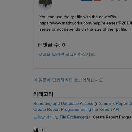
You can use the rpt file with the new APIs 
https://www.mathworks.com/help/releases/R2019b/r
sense or not depends on the size of the rpt file. 
댓글 수: 0
댓글을 달려면 로그인하십시오.
이 질문에 답변하려면 로그인하십시오.
카테고리
Reporting and Database Access
Simulink Report 
Create Report Programs Using the Report API
도움말 센터
및
File Exchange
에서
Create Report Progra
태그