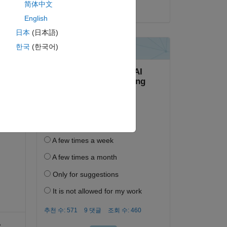
简体中文
2020년 1월 9일
English
日本
(日本語)
하십시오.
한국
(한국어)
면 로그인