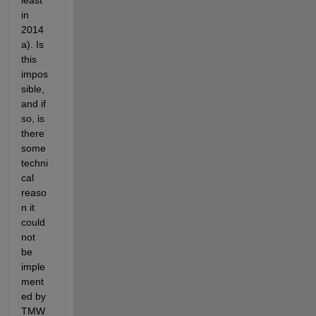
least 
in 
2014
a). Is 
this 
impos
sible, 
and if 
so, is 
there 
some 
techni
cal 
reaso
n it 
could 
not 
be 
imple
ment
ed by 
TMW