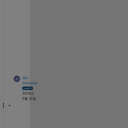
M
a
t
l
a
b 
T
e
a
m 
;
)
Jim
Svensson
2019년
5월 14일
T