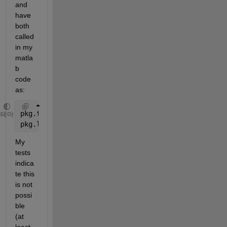
and 
have 
both 
called 
in my 
matla
b 
code 
as:
pkg.toplevelfun
테마
pkg.lowerlevelfun
My 
tests 
indica
te this 
is not 
possi
ble 
(at 