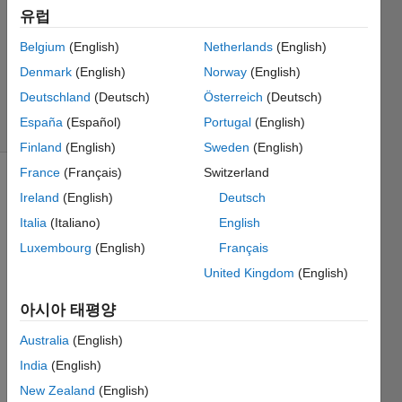
답변
유럽
채택됨
업데이트
Belgium
(English)
Netherlands
(English)
시간: 2019
Denmark
(English)
Norway
(English)
5월 14
Deutschland
(Deutsch)
Österreich
(Deutsch)
조회 수:
España
(Español)
Portugal
(English)
50 (30일)
Finland
(English)
Sweden
(English)
France
(Français)
Switzerland
이전 댓글
Ireland
(English)
Deutsch
표시
Italia
(Italiano)
English
Luxembourg
(English)
Français
United Kingdom
(English)
I 
would 
아시아 태평양
like to 
know 
Australia
(English)
if it is 
India
(English)
possi
New Zealand
(English)
ble to 