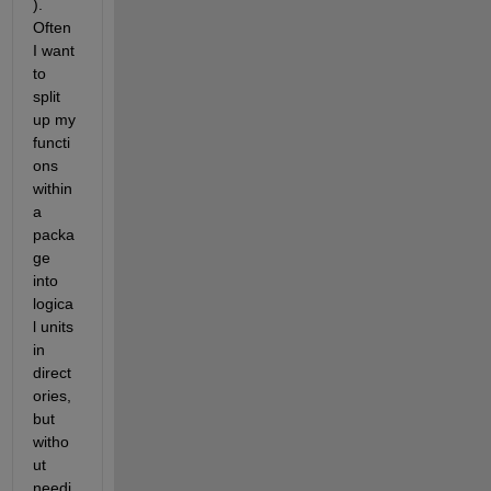
). 
Often 
I want 
to 
split 
up my 
functi
ons 
within 
a 
packa
ge 
into 
logica
l units 
in 
direct
ories, 
but 
witho
ut 
needi