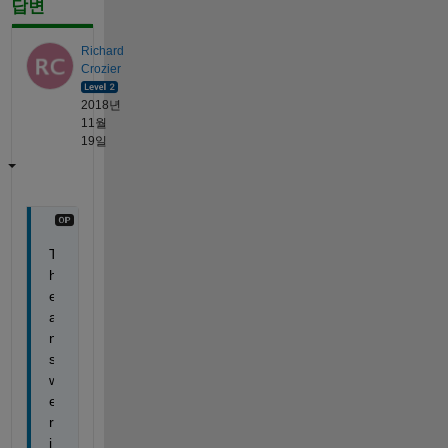
답변
Richard
Crozier
2018년
11월
19일
T
h
e 
a
n
s
w
e
r 
i