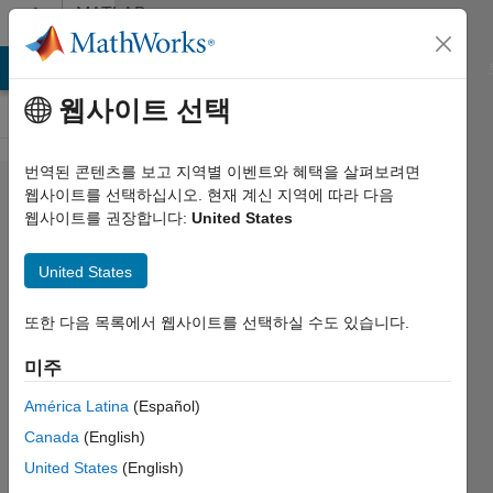
콘텐츠로 바로 가기
MATLAB
Answers
MATLAB Answers
File Exchange
Cody
AI Chat Playground
웹사이트 선택
번역된 콘텐츠를 보고 지역별 이벤트와 혜택을 살펴보려면
Can I have
웹사이트를 선택하십시오. 현재 계신 지역에 따라 다음
웹사이트를 권장합니다:
United States
subdirectories
in a +package
United States
directory?
또한 다음 목록에서 웹사이트를 선택하실 수도 있습니다.
Richard
미주
Crozier
América Latina
(Español)
2015 3월
Canada
(English)
20
United States
(English)
3 답변