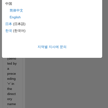
add 
中国
subdir
简体中文
ectori
English
es to 
a 
日本
(日本語)
matla
한국
(한국어)
b 
packa
ge 
지역별 지사에 문의
direct
ory 
(deno
ted by 
a 
prece
eding 
'+' in 
the 
direct
ory 
name