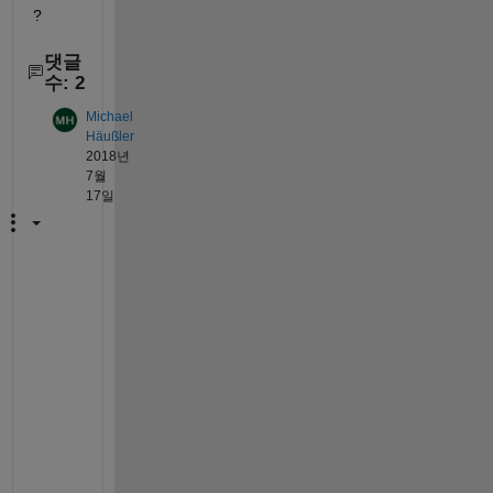
?
댓글
수: 2
Michael
Häußler
2018년
7월
17일
I 
a
m 
l
o
o
k
i
n