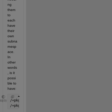
ng 
them 
to 
each 
have 
their 
own 
subna
mesp
ace. 
In 
other 
words
, is it 
possi
ble to 
have:
/+pkg/toplevelfun.m
테마
/+pkg/subdir/lowerlevelfun.m