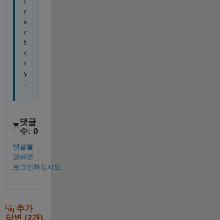
i
r
e
c
t
o
r
y
.
댓글
수: 0
댓글을
달려면
로그인하십시오.
추가
답변 (2개)