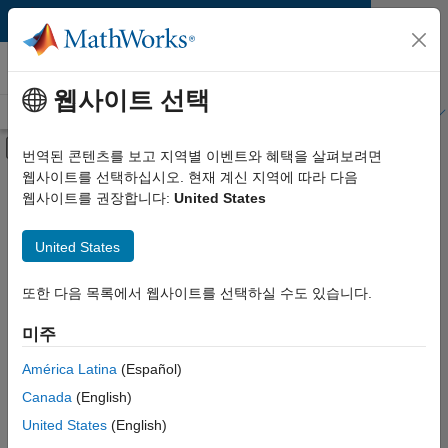
콘텐츠로 바로 가기
MATLAB 및 Simulink 교육
웹사이트 선택
교육 개요
교육과정 찾기
내 교육과정
자격증 취득
전문 교육
오프캔버스 탐색 메뉴 토글
번역된 콘텐츠를 보고 지역별 이벤트와 혜택을 살펴보려면
웹사이트를 선택하십시오. 현재 계신 지역에 따라 다음
주제
MATLAB 및
웹사이트를 권장합니다:
United States
Simulink 강의실
수준
United States
교육과정
제품
또한 다음 목록에서 웹사이트를 선택하실 수도 있습니다.
주제별, 수준별 또는 제품별로
교육과정을 살펴볼 수 있습니다.
미주
América Latina
(Español)
Canada
(English)
United States
(English)
주요 콘텐츠
검색