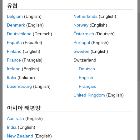
유럽
GPU Coder
HDL Coder
Belgium
(English)
Netherlands
(English)
HDL Verifier
신뢰 센터
등록 상표
개인정보 취급방침
불법 복제 방지
Denmark
(English)
Norway
(English)
IEC Certification Kit
애플리케이션 상태
문의하기
Deutschland
(Deutsch)
Österreich
(Deutsch)
© 1994-2026 The MathWorks, Inc.
España
(Español)
Portugal
(English)
MATLAB Coder
Finland
(English)
Sweden
(English)
Model Predictive Control Toolbox
웹사이트 
France
(Français)
Switzerland
한국
Motor Control Blockset
Ireland
(English)
Deutsch
Predictive Maintenance Toolbox
Italia
(Italiano)
English
Raspberry Pi Blockset
Luxembourg
(English)
Français
Reinforcement Learning Toolbox
United Kingdom
(English)
Robust Control Toolbox
아시아 태평양
Simulink Code Inspector
Simulink Coder
Australia
(English)
Simulink Control Design
India
(English)
New Zealand
(English)
Simulink Design Optimization