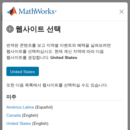
콘텐츠로 바로 가기
MATLAB 도움말 센터
오프캔버스 탐색 메뉴 토글
주요 콘텐츠
웹사이트 선택
문서 홈
Code Generation
번역된 콘텐츠를 보고 지역별 이벤트와 혜택을 살펴보려면
Control Systems
웹사이트를 선택하십시오. 현재 계신 지역에 따라 다음
웹사이트를 권장합니다:
United States
카테고리
How useful was this information?
AUTOSAR Blockset
United States
C2000 Microcontroller Blockset
Control System Toolbox
또한 다음 목록에서 웹사이트를 선택하실 수도 있습니다.
DDS Blockset
미주
DO Qualification Kit
América Latina
(Español)
Embedded Coder
Canada
(English)
Fixed-Point Designer
United States
(English)
Fuzzy Logic Toolbox