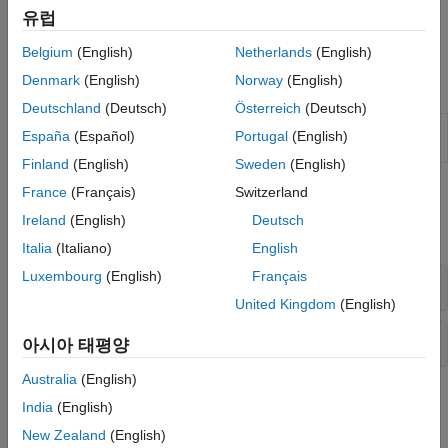
데이터 세트가 여러 개 있는 경우 searcher 객체를 만드는 것이
유럽
군집 시각화와 군집 평가
좋습니다. 예를 들어,
객체는
K
d-트리를
KDTreeSearcher
저장합니다.
Python 모델 연동실행
Belgium
(English)
Netherlands
(English)
Denmark
(English)
Norway
(English)
블록
Deutschland
(Deutsch)
Österreich
(Deutsch)
KNN
searcher 객체를 사용하여
k
-최근접이웃 찾기
España
(Español)
Portugal
(English)
Search
(R2023b 이후)
Finland
(English)
Sweden
(English)
France
(Français)
Switzerland
함수
Ireland
(English)
Deutsch
모두 확장
Italia
(Italiano)
English
Luxembourg
(English)
Français
최근접이웃 Searcher 객체 만들기
United Kingdom
(English)
최근접이웃 찾기
아시아 태평양
Australia
(English)
도움말 항목
India
(English)
New Zealand
(English)
최근접이웃을 사용한 분류