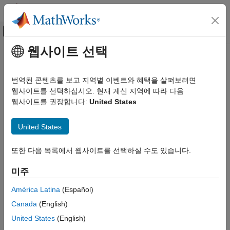
콘텐츠로 바로 가기
MATLAB 도움말 센터
오프캔버스 탐색 메뉴 토글
주요 콘텐츠
웹사이트 선택
문서 홈
최근접이웃
AI 및 통계학
번역된 콘텐츠를 보고 지역별 이벤트와 혜택을 살펴보려면
완전 탐색 또는
K
d-트리 탐색을 사용하여 최근접이웃 찾기
웹사이트를 선택하십시오. 현재 계신 지역에 따라 다음
Statistics and Machine Learning Toolbox
최근접이웃 탐색
은
k
-최근접이웃 또는 지정된 거리 측정법을
웹사이트를 권장합니다:
United States
군집 분석과 이상 감지
기반으로 쿼리 데이터 점까지의 지정된 거리 내에 있는 모든
카테고리
이웃을 찾습니다. 사용 가능한 거리 측정법으로는 유클리드, 해밍,
United States
마할라노비스가 있습니다.
계층적 군집화
k-평균 군집화와 k-중앙개체 군집화
또한 다음 목록에서 웹사이트를 선택하실 수도 있습니다.
Statistics and Machine Learning Toolbox™에서는 최근접이웃을
잡음이 있는 응용 사례의 밀도 기반 공간
찾을 수 있는 두 가지 방법을 제공합니다. 훈련 데이터 세트로
군집화
미주
searcher 객체를 만든 후 객체와 쿼리 데이터 세트를 객체 함수
스펙트럼 군집화
(
및
)로 전달할 수 있습니다. 또는 훈련
knnsearch
rangesearch
América Latina
(Español)
가우스 혼합 모델
데이터 세트와 쿼리 데이터 세트 모두를 직접 받는
knnsearch
Canada
(English)
최근접이웃
함수와
함수를 사용할 수도 있습니다. searcher
rangesearch
은닉 마르코프 모델(Hidden Markov Model)
United States
(English)
객체는 여러 데이터 세트에 공통적인 정보를 저장하므로 쿼리
이상 감지