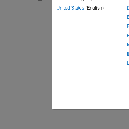
데이터
United States
(English)
속성 
F
Identi
Specify
I
추천
I
Stat
Statefl
Simu
차트 데