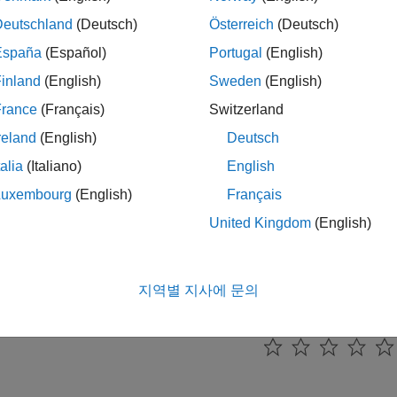
 속성 설정하기
Deutschland
(Deutsch)
Österreich
(Deutsch)
인스펙터 또는 모델 탐색기를 사용하여 데이터 속성을 지정합니다.
España
(Español)
Portugal
(English)
inland
(English)
Sweden
(English)
fy Data by Using Dot Notation
 data by its location in the chart hierarchy.
France
(Français)
Switzerland
reland
(English)
Deutsch
 예제
talia
(Italiano)
English
eflow 메시지, 이벤트, 데이터 간의 차이점 보기
Luxembourg
(English)
Français
®
ow
차트에서 메시지, 이벤트, 데이터의 동작을 비교합니다.
United Kingdom
(English)
link Signal 객체로부터 데이터 속성 연결 맺기
이터를 구성하여 Simulink 신호로부터 속성을 상속합니다.
지역별 지사에 문의
이 페이지가 얼마나 도움이 되었