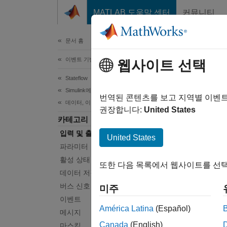
콘텐츠로 바로 가기
MATLAB 도움말 센터
커뮤니티
문서
문서 홈
이벤트 기반 모델링
입력
웹사이트 선택
Stateflow
Simulink에서의 시뮬레이션
Simuli
번역된 콘텐츠를 보고 지역별 이벤
데이터, 이벤트 및 메시지
입력 및
권장합니다:
United States
카테고리
데이터
입력 및 출력 데이터
United States
도움
파라미터
활성 상태 데이터
또한 다음 목록에서 웹사이트를 선택
Simu
데이터 저장소 메모리
Simu
버스 신호
미주
이벤트
Stat
América Latina
(Español)
메시지
차트가
Canada
(English)
마스킹