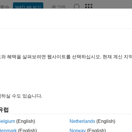
학습
로그인
MATLAB 받기
예제
함수
블록
비디오
Answers
 및 출력 데이터
®
nk
모델에 대한 입력값 및 출력값 생성
트와 혜택을 살펴보려면 웹사이트를 선택하십시오. 현재 계신 지
 출력 포트 연결을 통해 Simulink 모델의 다른 블록과 데이터를 
 값을 가져옵니다.
속성 인스펙터
또는 모델 탐색기를 통해 데이터 
말 항목
하실 수도 있습니다.
link 및 MATLAB 작업 공간과 데이터 공유하기
link 모델 및 MATLAB 기본 작업 공간과 공유할 데이터를 정의합니
유럽
eflow 데이터 추가하기
Belgium
(English)
Netherlands
(English)
 자체 작업 공간에 내부적으로 저장하는 데이터를 정의합니다.
Denmark
(English)
Norway
(English)