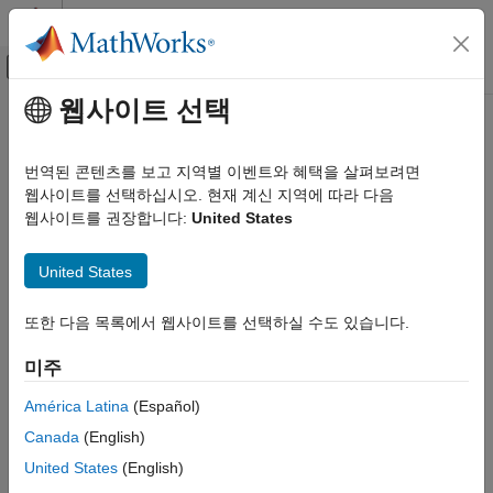
콘텐츠로 바로 가기
MATLAB 도움말 센터
오프캔버스 탐색 메뉴 토글
주요 콘텐츠
웹사이트 선택
문서 홈
이 번역 페이지는 최신 내용을 담고 있지 않습니다. 최신 내용을
영문으로 보려면 여기를 클릭하십시오.
이벤트 기반 모델링
번역된 콘텐츠를 보고 지역별 이벤트와 혜택을 살펴보려면
웹사이트를 선택하십시오. 현재 계신 지역에 따라 다음
Simulink 및 MATLAB 작업 공간과
Stateflow
웹사이트를 권장합니다:
United States
Simulink에서의 시뮬레이션
데이터 공유하기
데이터, 이벤트 및 메시지
United States
입력 및 출력 데이터
®
®
Stateflow
차트는 다음을 통해 Simulink
모델에 있는 다른 블록
및 객체와 상호 작용합니다.
Stateflow
또한 다음 목록에서 웹사이트를 선택하실 수도 있습니다.
Simulink에서의 시뮬레이션
입력 연결과 출력 연결을 통해 데이터 공유.
미주
데이터 사양
데이터 사양 기본 사항
América Latina
(Español)
®
MATLAB
기본 작업 공간에서 초기 데이터 값 가져오기.
Canada
(English)
Simulink 및 MATLAB 작업 공간과 데이터
최종 데이터 값을 MATLAB 기본 작업 공간에 저장.
공유하기
United States
(English)
이 페이지 내용