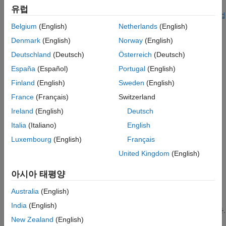
또한 차트는 Simulink 파라미터, 데이터 저장소, 데이터 사전에
유럽
입력 데이터와 출력 데이터를 Simulink와
액세스할 수도 있습니다. 자세한 내용은
Simulink 및 MATLAB 작업
공유하기
공간과 파라미터 공유하기
항목과
차트에서 데이터 저장소
Belgium
(English)
Netherlands
(English)
MATLAB 기본 작업 공간의 데이터 초기화하기
메모리에 액세스하기
항목을 참조하십시오.
Denmark
(English)
Norway
(English)
데이터를 MATLAB 기본 작업 공간에 저장하기
참고 항목
Deutschland
(Deutsch)
Österreich
(Deutsch)
입력 데이터와 출력 데이터를 Simulink와 공유하기
España
(Español)
Portugal
(English)
데이터는 입력 포트를 통해 Simulink에서 Stateflow 차트로
Finland
(English)
Sweden
(English)
흐릅니다. 데이터는 출력 포트를 통해 Stateflow 차트에서
Simulink로 흐릅니다.
France
(Français)
Switzerland
Ireland
(English)
Deutsch
입력 데이터와 출력 데이터를 차트에 정의하려면 다음을
Italia
(Italiano)
English
수행하십시오.
Luxembourg
(English)
Français
Stateflow 데이터 추가하기
항목에 설명된 대로, 차트에
United Kingdom
(English)
데이터 객체를 추가합니다.
아시아 태평양
데이터 객체의
범위
속성을 설정합니다.
Australia
(English)
입력 데이터를 정의하려면
범위
를
로
입력 데이터
India
(English)
설정합니다. 입력 포트는 차트 블록의 왼쪽에 표시됩니다.
New Zealand
(English)