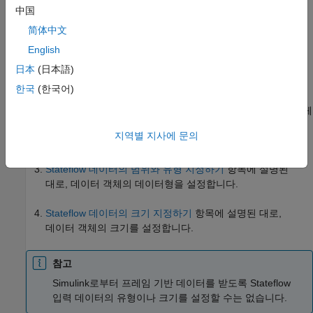
출력 데이터를 정의하려면
범위
를
로
출력 데이터
中国
설정합니다. 출력 포트는 차트 블록의 오른쪽에
简体中文
표시됩니다.
English
기본적으로
포트
값은 사용자가 데이터 객체를 추가하는
日本
(日本語)
순서대로 표시됩니다. 이러한 할당은 데이터의
포트
속성을
한국
(한국어)
수정하여 변경할 수 있습니다. 입력 데이터 객체 또는 출력
데이터 객체의
포트
속성을 변경하면 나머지 입력 데이터 객체
또는 출력 데이터 객체의
포트
값은 자동으로 번호가
지역별 지사에 문의
재지정됩니다.
Stateflow 데이터의 범위와 유형 지정하기
항목에 설명된
대로, 데이터 객체의 데이터형을 설정합니다.
Stateflow 데이터의 크기 지정하기
항목에 설명된 대로,
데이터 객체의 크기를 설정합니다.
참고
Simulink로부터 프레임 기반 데이터를 받도록 Stateflow
입력 데이터의 유형이나 크기를 설정할 수는 없습니다.