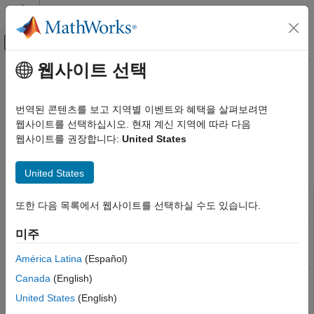
콘텐츠로 바로 가기
MATLAB 도움말 센터
오프캔버스 탐색 메뉴 토글
주요 콘텐츠
웹사이트 선택
문서 홈
PMSM 제어​
물리 모델링
번역된 콘텐츠를 보고 지역별 이벤트와 혜택을 살펴보려면
영구 자석 동기기 제어
웹사이트를 선택하십시오. 현재 계신 지역에 따라 다음
Simscape Electrical
영구 자석 동기기를 제어하기 위한 알고리즘을 개발합니다.
웹사이트를 권장합니다:
United States
제어
카테고리
블록
United States
선형화 기법
PMSM Current
Discrete-time permanent magnet
BLDC 제어​
또한 다음 목록에서 웹사이트를 선택하실 수도 있습니다.
Controller
synchronous machine current controller
컨버터 제어​
PMSM Current
Discrete-time permanent magnet
미주
일반 제어​
Controller with
synchronous machine current controller
일반 머신 제어​
Pre-Control
with pre-control
América Latina
(Español)
유도기 제어
Canada
(English)
PMSM Current
Permanent magnet synchronous
수학적 변환
Reference
machine current reference generator
United States
(English)
측정
Generator