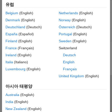
관측기​
PMSM Field-
영구 자석 동기기 자속 기준 제어
유럽
PMSM 제어​
Oriented Control
Belgium
(English)
Netherlands
(English)
보호​
PMSM Field-
Permanent magnet synchronous
펄스 폭 변조
Denmark
(English)
Norway
(English)
Weakening
machine field-weakening controller
Controller
재생 에너지 제어
Deutschland
(Deutsch)
Österreich
(Deutsch)
SM 제어
PMSM Torque
영구 자석 동기기 토크 추정
España
(Español)
Portugal
(English)
Estimator
SRM 제어​
Finland
(English)
Sweden
(English)
터빈-거버너​
France
(Français)
Switzerland
이 페이지가 얼마나 도움이 되었습니까?
Ireland
(English)
Deutsch
Italia
(Italiano)
English
Luxembourg
(English)
Français
United Kingdom
(English)
신뢰 센터
등록 상표
개인정보 취급방침
불법 복제 방지
아시아 태평양
애플리케이션 상태
문의하기
Australia
(English)
© 1994-2026 The MathWorks, Inc.
India
(English)
New Zealand
(English)