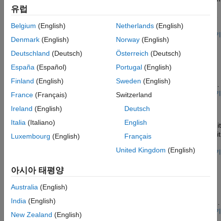
Spectrum Analyzer, and can be used to inform selection of
wavelength. Class-E amplifiers achieve high efficiency levels as
유럽
controller and filter parameters.
the MOSFETs never have simultaneously high Vds and Ids. The
load network is used to shape the voltage and current
Belgium
(English)
Netherlands
(English)
waveforms. This model can be used to verify correct operation
모델 열기
Denmark
(English)
Norway
(English)
Differential Pair Amplifier
and to support component selection. Correct operation of the
circuit is particularly sensitive to source resistance, R_source.
Deutschland
(Deutsch)
Österreich
(Deutsch)
A differential pair amplifier circuit. The circuit can be used to
The capacitance parameters for the two MOSFETs are
explore the properties of a differential pair amplifier. The model
España
(Español)
Portugal
(English)
representative for an FQA11N90 device.
can be tested using differential and common-mode inputs. The
Finland
(English)
Sweden
(English)
balanced output has zero gain in common-mode provided that
the two transistors have identical properties.
모델 열기
France
(Français)
Switzerland
Low-Noise Amplifier
Ireland
(English)
Deutsch
A typical low-noise audio amplifier circuit. Resistor R2 provides
Italia
(Italiano)
English
negative feedback to stabilize the overall amplifier gain, making it
independent of transistor open-loop forward transfer gain. Circuit
Luxembourg
(English)
Français
gain is approximately defined by (R1+R2)/R1 = 101. The
United Kingdom
(English)
simulation shows that it takes the circuit a few seconds to settle
모델 열기
잡음이 있는 연산 증폭기 모델링하기
to its steady operating point, and that the output is initially
아시아 태평양
clipped. Input u and output y are included to support
이 예제에서는 잡음을 전기 시뮬레이션에 통합하는 방법을
linearization.
보여줍니다. 이 회로는 고주파 롤오프 주파수가 10MHz인
Australia
(English)
증폭기를 모델링합니다. Band-Limited Op-Amp 블록은 잡음을
India
(English)
추가합니다. Voltage Source 블록 Vn은 등가 전압 잡음 밀도를 20
nV/Hz^0.5으로 지정합니다. 또한 두 Resistor 블록의
잡음 모드
모델 열기
New Zealand
(English)
변형률 게이지 및 휘트스톤 브리지
파라미터를
로 설정하여 저항기
과
의 열 잡음을
Enabled
R1
R2