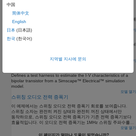
中国
추가할 수도 있습니다. 하지만 잡음 소스를 서로 다르게 조합하여
이 모델은 변형률 게이지와 측정 증폭기를 모델링하는 방법을
이 모델을 실행하면 잡음의 주요 소스가 등가 잡음 전압임을 알 수
简体中文
보여줍니다. 변형률 게이지는 차동 증폭기에 연결되는 휘트스톤
있습니다.
브리지의 한 레그를 형성합니다. 그런 다음 두 번째 op-amp를 통해
English
측정 신호가 증폭되고 저역통과 필터가 적용됩니다. 이 op-amp는
시스템 수준에서 모델링되며 사용자가 개루프 대역폭, 이득 및
日本
(日本語)
모델 열기
RF Power Amplifier Characterization Test Harness
최대 슬루 레이트 같은 파라미터를 지정하게 됩니다. 이 회로에서
한국
(한국어)
동특성은 주로 저역통과 필터에 의해 설정됩니다. op-amp
Defines a test harness to estimate a non-linear behavioral model
대역폭과 최대 슬루 레이트는 계단 응답에 거의 영향을 미치지
of a RF power amplifier from a Simscape™ Electrical™
않습니다.
simulation model.
지역별 지사에 문의
모델 열기
RF Transistor IV Characteristics Test Harness
Defines a test harness to estimate the I-V characteristics of a
bipolar transistor from a Simscape™ Electrical™ simulation
model.
모델 열기
스위칭 오디오 전력 증폭기
이 예제에서는 스위칭 오디오 전력 증폭기 회로를 보여줍니다.
스위칭 소자는 완전히 켜진 상태와 완전히 꺼진 상태에서만
동작하므로, 스위칭 오디오 전력 증폭기가 기존 전력 증폭기보다
효율적입니다. 이 오디오 전력 증폭기는 1MHz 스위칭 주파수를
사용하며, 출력 전압이 2kHz 및 2.5kHz 사인파 입력값을
모델 열기
추종하도록 PI 피드백 제어기를 포함하고 있습니다. 파워
이 페이지가 얼마나 도움이 되었습니까?