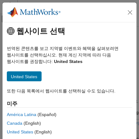
콘텐츠로 바로 가기
MATLAB 도움말 센터
오프캔버스 탐색 메뉴 토글
주요 콘텐츠
웹사이트 선택
문서 홈
증폭기
물리 모델링
번역된 콘텐츠를 보고 지역별 이벤트와 혜택을 살펴보려면
Simscape Electrical 회로망을 사용하여 증폭기 구현
웹사이트를 선택하십시오. 현재 계신 지역에 따라 다음
Simscape Electrical
예제를 통해 다양한 유형의 증폭기를 모델링하는 방법을
웹사이트를 권장합니다:
United States
응용 분야
알아봅니다.
전자
United States
추천 예제
카테고리
아날로그-디지털 컨버터와 디지털-아날로그
또한 다음 목록에서 웹사이트를 선택하실 수도 있습니다.
Audio Power Amplifier with H-Bridge
컨버터
증폭기
An H-bridge configuration switching audio power amplifier circuit.
미주
Switching audio power amplifiers are more efficient than
통신
conventional power amplifiers as switching devices are operating
América Latina
(Español)
장치 특성 평가
only in the fully-on and fully-off states. This audio power amplifier
Canada
(English)
필터
uses a 1MHz switching frequency and has a PI feedback
모델 열기
Class-E RF Amplifier
controller to ensure that output voltage tracks the 2kHz and
논리
United States
(English)
2.5kHz sine wave inputs. The power spectrum is plotted in the
발진기
A class-E RF amplifier with circuit parameters chosen for an 80m