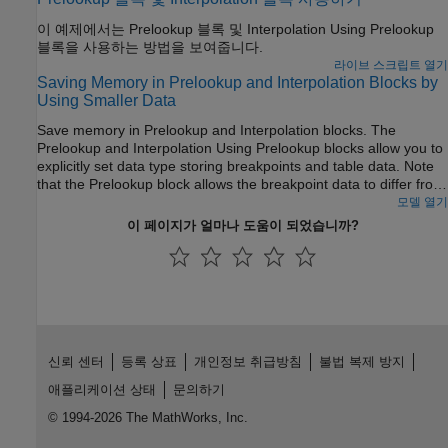
이 예제에서는 Prelookup 블록 및 Interpolation Using Prelookup
블록을 사용하는 방법을 보여줍니다.
라이브 스크립트 열기
Saving Memory in Prelookup and Interpolation Blocks by
Using Smaller Data
Save memory in Prelookup and Interpolation blocks. The
Prelookup and Interpolation Using Prelookup blocks allow you to
explicitly set data type storing breakpoints and table data. Note
that the Prelookup block allows the breakpoint data to differ from
the input data type, and the Interpolation Using Prelookup block
모델 열기
allows the table data to differ from the output data type.
이 페이지가 얼마나 도움이 되었습니까?
신뢰 센터
등록 상표
개인정보 취급방침
불법 복제 방지
애플리케이션 상태
문의하기
© 1994-2026 The MathWorks, Inc.