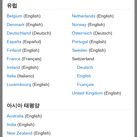
1-D Lookup
Approximate one-dimensional function
유럽
Messages & Events
Table
Model Verification
2-D Lookup
Approximate two-dimensional function
Belgium
(English)
Netherlands
(English)
Model-Wide Utilities
Table
Denmark
(English)
Norway
(English)
Ports and Subsystems
Direct
Index into n-dimensional table to retrieve
Deutschland
(Deutsch)
Österreich
(Deutsch)
신호 특성
Lookup
element, vector, or 2-D matrix
Table (n-D)
España
(Español)
Portugal
(English)
신호 라우팅
Sinks
Finland
(English)
Sweden
(English)
Interpolation
Use precalculated index and fraction values
Using
to accelerate approximation of N-dimensional
Sources
France
(Français)
Switzerland
Prelookup
function
String
Ireland
(English)
Deutsch
Lookup
Approximate a one-dimensional function
User-Defined Functions
Italia
(Italiano)
English
Table
using dynamic table
Additional Math and Discrete
Dynamic
Luxembourg
(English)
Français
Prelookup
Compute index and fraction for Interpolation
United Kingdom
(English)
Using Prelookup block
아시아 태평양
Sine
Implement fixed-point sine or cosine wave
using lookup table approach that exploits
Australia
(English)
quarter wave symmetry
India
(English)
n-D Lookup
Approximate n-dimensional function
Table
New Zealand
(English)