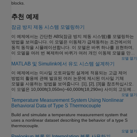
blocks.
추천 예제
잠금 방지 제동 시스템 모델링하기
이 예제에서는 간단한 ABS(잠금 방지 제동 시스템)를 모델링하는
방법을 보여줍니다. 이 모델은 이동체가 급제동하는 조건에서의
동적 동작을 시뮬레이션합니다. 이 모델은 바퀴 하나를 표현하며,
이 모델을 여러 번 복제하여 바퀴가 여러 개인 이동체 모델을 만들
수 있습니다.
모델 열기
MATLAB 및 Simulink에서 유도 시스템 설계하기
이 예제에서는 미사일 오토파일럿 설계에 적용되는 고급 제어
방법의 활용에 관해 발표된 여러 논문에 제시된 미사일 기체
모델을 사용하는 방법을 보여줍니다. [1], [2], [3]을 참조하십시오.
이 모델은 10,000ft(3,050m)~60,000ft(18,290m) 사이의 고도에서
마하 2~마하 4 사이의 속도로 이동하며, 일반적인 받음각(angle of
모델 열기
Temperature Measurement System Using Nonlinear
attack)이 +/-20도 사이인 꼬리 제어 미사일을 나타냅니다.
Behavioral Data of Type S Thermocouple
Build and simulate a temperature measurement system that
uses a nonlinear dataset describing the behavior of a type S
thermocouple.
모델 열기
Prelookup 블록 및 Interpolation 블록 사용하기