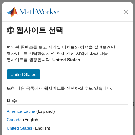
콘텐츠로 바로 가기
MATLAB 도움말 센터
오프캔버스 탐색 메뉴 토글
주요 콘텐츠
웹사이트 선택
문서 홈
Lookup Tables
Simulink
번역된 콘텐츠를 보고 지역별 이벤트와 혜택을 살펴보려면
Simulink 환경 기본 사항
Lookup Table 블록(예: Cosine 및 Sine)
웹사이트를 선택하십시오. 현재 계신 지역에 따라 다음
블록 라이브러리
Lookup Tables 라이브러리의 블록을 사용하여 비선형성을
웹사이트를 권장합니다:
United States
모델링합니다. Lookup Table 블록은 데이터 배열을 사용해
카테고리
입력값을 출력값에 매핑하여 수학 함수를 근사합니다.
N
개
United States
Continuous
변수에서 함수를 근사하려면
n-D Lookup Table
블록을
Dashboard
사용하십시오.
또한 다음 목록에서 웹사이트를 선택하실 수도 있습니다.
사용자 지정 가능한 블록
Discontinuities
사용자 환경에서 룩업 테이블을 관리하려면 룩업 테이블 편집기를
미주
사용해 보십시오.
How to Use the Lookup Table Editor(5분 9초)
를
Discrete
참조하십시오.
América Latina
(Español)
Logic and Bit Operations
Lookup Tables
Canada
(English)
블록
수학 연산
United States
(English)
Matrix Operations