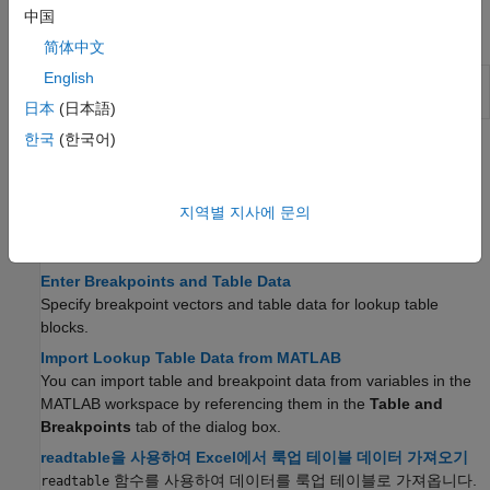
中国
툴
简体中文
English
룩업 테이블
Create, edit, and manage lookup tables in
편집기
models
(R2022a 이후)
日本
(日本語)
한국
(한국어)
도움말 항목
룩업 테이블 사용하기
지역별 지사에 문의
Edit Lookup Table Data with Lookup Table Spreadsheet
Work with lookup table objects with a lookup table spreadsheet.
Enter Breakpoints and Table Data
Specify breakpoint vectors and table data for lookup table
blocks.
Import Lookup Table Data from MATLAB
You can import table and breakpoint data from variables in the
MATLAB workspace by referencing them in the
Table and
Breakpoints
tab of the dialog box.
readtable을 사용하여 Excel에서 룩업 테이블 데이터 가져오기
함수를 사용하여 데이터를 룩업 테이블로 가져옵니다.
readtable