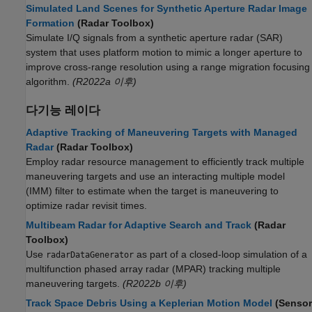
Simulated Land Scenes for Synthetic Aperture Radar Image
Formation
(Radar Toolbox)
Simulate I/Q signals from a synthetic aperture radar (SAR)
system that uses platform motion to mimic a longer aperture to
improve cross-range resolution using a range migration focusing
algorithm.
(R2022a 이후)
다기능 레이다
Adaptive Tracking of Maneuvering Targets with Managed
Radar
(Radar Toolbox)
Employ radar resource management to efficiently track multiple
maneuvering targets and use an interacting multiple model
(IMM) filter to estimate when the target is maneuvering to
optimize radar revisit times.
Multibeam Radar for Adaptive Search and Track
(Radar
Toolbox)
Use
as part of a closed-loop simulation of a
radarDataGenerator
multifunction phased array radar (MPAR) tracking multiple
maneuvering targets.
(R2022b 이후)
Track Space Debris Using a Keplerian Motion Model
(Sensor