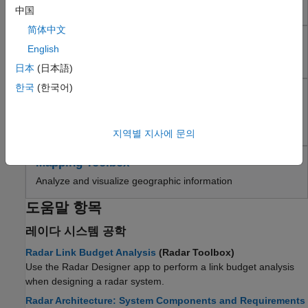
Radar Toolbox
다기능 레이다 시스템 설계 및 분석
中国
Phased Array System Toolbox
简体中文
Sensor Fusion and Tracking Toolbox
Phased Array System Toolbox
English
Mapping Toolbox
위상 배열 시스템과 빔포밍 시스템 설계 및 시뮬레이션
로보틱스 및 자율 시스템
日本
(日本語)
FPGA, ASIC 및 SoC 개발
한국
(한국어)
Sensor Fusion and Tracking Toolbox
계산 금융
다중 센서 추적 시스템 및 측위 시스템 설계, 시뮬레이션,
계산 생물학
테스트
지역별 지사에 문의
코드 검증
항공우주 및 국방
Mapping Toolbox
자동차
Analyze and visualize geographic information
도움말 항목
레이다 시스템 공학
Radar Link Budget Analysis
(Radar Toolbox)
Use the
Radar Designer
app to perform a link budget analysis
when designing a radar system.
Radar Architecture: System Components and Requirements