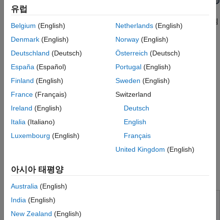
유럽
리포팅 및 데이터베이스 액세스
시스템 공학
레이다 시스템을 위한 MathWorks 제품을 사용하여 레이다 시스템
Belgium
(English)
Netherlands
(English)
전체 라이프사이클을 지원하는 모델을 개발할 수 있습니다.
코드 생성
Denmark
(English)
Norway
(English)
애플리케이션 배포
링크 버짓 분석을 수행하고, 아키텍처를 모델링하고, 시스템
Deutschland
(Deutsch)
Österreich
(Deutsch)
검증 및 확인(V&V), 테스트
설계의 상충관계를 평가합니다.
España
(Español)
Portugal
(English)
클라우드 기능
교육 및 학습
Finland
(English)
Sweden
(English)
지리참조 시나리오를 생성하고 레이다 신호, 검출, 트랙을
시뮬레이션합니다.
France
(Français)
Switzerland
응용 분야
Ireland
(English)
Deutsch
AI 및 통계학
다양한 파형과 위상 배열 프론트엔드에 대한 신호 및 데이터
Italia
(Italiano)
English
수학 및 최적화
처리 체인을 설계합니다.
신호 처리
Luxembourg
(English)
Français
프로토타이핑 및 배포를 위한 HDL 또는 C 코드를 자동
영상 처리 및 컴퓨터 비전
United Kingdom
(English)
생성합니다.
제어 시스템
아시아 태평양
테스트 및 계측(T&M)
레이다 관련 제품
RF 및 혼성 신호
Australia
(English)
무선 통신
India
(English)
Radar Toolbox
레이다
New Zealand
(English)
모노스태틱 레이다 시스템, 바이스태틱 레이다 시스템,