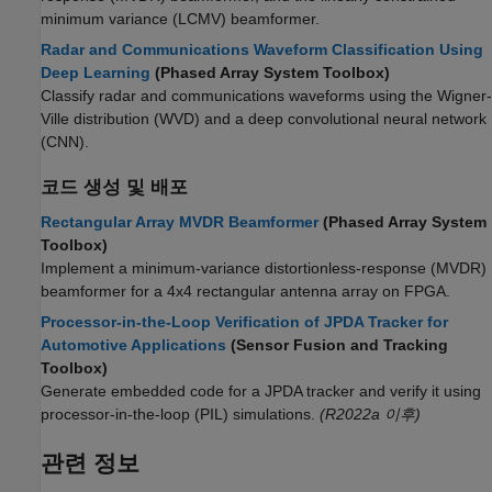
minimum variance (LCMV) beamformer.
Radar and Communications Waveform Classification Using
Deep Learning
(Phased Array System Toolbox)
Classify radar and communications waveforms using the Wigner-
Ville distribution (WVD) and a deep convolutional neural network
(CNN).
코드 생성 및 배포
Rectangular Array MVDR Beamformer
(Phased Array System
Toolbox)
Implement a minimum-variance distortionless-response (MVDR)
beamformer for a 4x4 rectangular antenna array on FPGA.
Processor-in-the-Loop Verification of JPDA Tracker for
Automotive Applications
(Sensor Fusion and Tracking
Toolbox)
Generate embedded code for a JPDA tracker and verify it using
processor-in-the-loop (PIL) simulations.
(R2022a 이후)
관련 정보