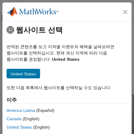
콘텐츠로 바로 가기
MATLAB 도움말 센터
오프캔버스 탐색 메뉴 토글
주요 콘텐츠
웹사이트 선택
문서 홈
레이다
카테고리
번역된 콘텐츠를 보고 지역별 이벤트와 혜택을 살펴보려면
MATLAB 사용
레이다 시스템 설계, 시뮬레이션 및 테스트
웹사이트를 선택하십시오. 현재 계신 지역에 따라 다음
MATLAB
®
®
레이다 엔지니어링 팀은 MATLAB
과 Simulink
를 사용하여
웹사이트를 권장합니다:
United States
MATLAB Copilot
다기능 레이다 시스템을 설계, 분석, 시뮬레이션, 테스트합니다.
®
Radar Toolbox
를 다른 MathWorks
제품과 함께 사용하여 개발
United States
Simulink 사용
시간을 줄이고 설계 문제를 조기에 제거하며 공중, 지상, 해상,
Simulink
자동차의 레이다 시스템 분석과 테스트를 간소화합니다.
또한 다음 목록에서 웹사이트를 선택하실 수도 있습니다.
Simulink Copilot
물리 모델링
미주
이벤트 기반 모델링
América Latina
(Español)
실시간 시뮬레이션 및 테스트
Canada
(English)
워크플로
United States
(English)
병렬 연산