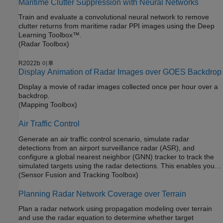
Maritime Clutter Suppression with Neural Networks
Train and evaluate a convolutional neural network to remove
clutter returns from maritime radar PPI images using the Deep
Learning Toolbox™.
(Radar Toolbox)
R2022b 이후
Display Animation of Radar Images over GOES Backdrop
Display a movie of radar images collected once per hour over a
backdrop.
(Mapping Toolbox)
Air Traffic Control
Generate an air traffic control scenario, simulate radar
detections from an airport surveillance radar (ASR), and
configure a global nearest neighbor (GNN) tracker to track the
simulated targets using the radar detections. This enables you to
evaluate different target scenarios, radar requirements, and
(Sensor Fusion and Tracking Toolbox)
tracker configurations without needing access to costly aircraft or
equipment. This example covers the entire synthetic data
Planning Radar Network Coverage over Terrain
workflow.
Plan a radar network using propagation modeling over terrain
and use the radar equation to determine whether target