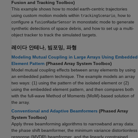
Fusion and Tracking Toolbox)
This example shows how to model earth-centric trajectories
using custom motion models within
, how to
trackingScenario
configure a
in monostatic mode to generate
fusionRadarSensor
synthetic detections of space debris, and how to set up a multi-
object tracker to track the simulated targets.
레이다 안테나, 빔포밍, 파형
Modeling Mutual Coupling in Large Arrays Using Embedded
Element Pattern
(Phased Array System Toolbox)
Model mutual coupling effects between array elements by using
an embedded pattern technique. The example models an array
two ways: (1) using the pattern of the isolated element or (2)
using the embedded element pattern, and then compares both
with the full-wave Method of Moments (MoM)-based solution of
the array.
Conventional and Adaptive Beamformers
(Phased Array
System Toolbox)
Apply three beamforming algorithms to narrowband array data:
the phase shift beamformer, the minimum variance distortionless
response (MVDR) beamformer, and the linearly constrained