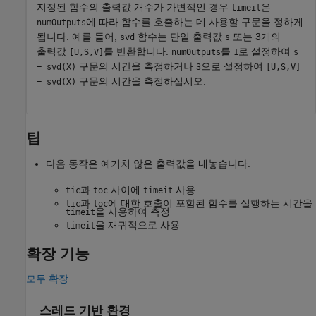
지정된 함수의 출력값 개수가 가변적인 경우
은
timeit
에 따라 함수를 호출하는 데 사용할 구문을 정하게
numOutputs
됩니다. 예를 들어,
함수는 단일 출력값
또는 3개의
svd
s
출력값
를 반환합니다.
를
로 설정하여
[U,S,V]
numOutputs
1
s
구문의 시간을 측정하거나
으로 설정하여
= svd(X)
3
[U,S,V]
구문의 시간을 측정하십시오.
= svd(X)
팁
다음 동작은 예기치 않은 출력값을 내놓습니다.
과
사이에
사용
tic
toc
timeit
과
에 대한 호출이 포함된 함수를 실행하는 시간을
tic
toc
을 사용하여 측정
timeit
을 재귀적으로 사용
timeit
확장 기능
모두 확장
스레드 기반 환경