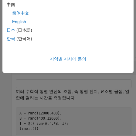
中国
f = @date;

简体中文
t = timeit(f)
English
日本
(日本語)
t = 

한국
(한국어)
지역별 지사에 문의
행렬 합을 계산하는 데 필요한 시간 확인하기
여러 수학적 행렬 연산의 조합, 즉 행렬 전치, 요소별 곱셈, 열
합에 걸리는 시간을 측정합니다.
A = rand(12000,400);

B = rand(400,12000);

f = @() sum(A.'.*B, 1);

timeit(f)