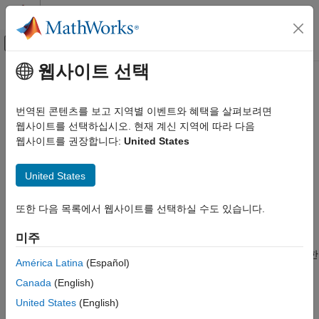
콘텐츠로 바로 가기
MATLAB 도움말 센터
오프캔버스 탐색 메뉴 토글
주요 콘텐츠
웹사이트 선택
문서 홈
timeit
MATLAB
번역된 콘텐츠를 보고 지역별 이벤트와 혜택을 살펴보려면
소프트웨어 개발
함수 실행에 필요한 시간 측정
웹사이트를 선택하십시오. 현재 계신 지역에 따라 다음
코드 디버그 및 개선하기
웹사이트를 권장합니다:
United States
성능 프로파일링 및 개선하기
페이지 내 모두 축소
구문
United States
timeit
t = timeit(f)
이 페이지 내용
또한 다음 목록에서 웹사이트를 선택하실 수도 있습니다.
t = timeit(f,numOutputs)
구문
설명
설명
미주
예제
는 함수 핸들
로 지정된 함수를 실행하는 데 필요한
t = timeit(
)
f
f
América Latina
(Español)
시간(단위: 초)을 측정합니다.
함수는 정확한 측정을
입력 인수
timeit
Canada
(English)
수행하기 위해 지정된 함수를 여러 번 호출하고 측정한 값의
팁
중앙값을 반환합니다. 함수의 실행 시간이 빠르다면
이
timeit
United States
(English)
확장 기능
함수를 여러 번 호출할 수 있습니다.