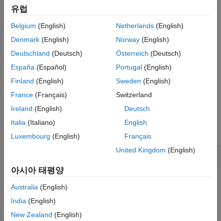
버전 내역
유럽
참고 항목
예제
Belgium
(English)
Netherlands
(English)
는
만큼의 원하는 출력값
t = timeit(
,
)
numOutputs
f
numOutputs
Denmark
(English)
Norway
(English)
개수가 나오도록
를 호출합니다. 기본적으로
은 하나의
f
timeit
Deutschland
(Deutsch)
Österreich
(Deutsch)
출력값이 나오도록 함수
를 호출합니다. 단, 함수가 출력값을
f
España
(Español)
Portugal
(English)
반환하지 않는 경우 출력값이 나오지 않습니다.
Finland
(English)
Sweden
(English)
예제
France
(Français)
Switzerland
Ireland
(English)
Deutsch
예제
Italia
(Italiano)
English
모두 축소
Luxembourg
(English)
Français
United Kingdom
(English)
현재 날짜를 가져오는 데 필요한 시간 확인하기
아시아 태평양
Australia
(English)
을 사용하여
에 대한 함수 호출 시간을
timeit
date
India
(English)
측정합니다. 이 예제에서는 입력값을 받지 않는 함수에 대한
New Zealand
(English)
핸들을 사용합니다.