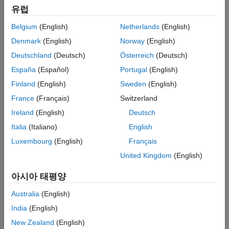
유럽
관리 및 공유하기
소프트웨어 공유 및 배포하기
툴박스 문서화 및 연동하기
Belgium
(English)
Netherlands
(English)
프로젝트
테스트 프레임워크
파일과 설정을 관리 및 공유하고, 필요한 파일을 찾고, 소스
Denmark
(English)
Norway
(English)
빌드 자동화
컨트롤과 상호 작용하여 대형 프로젝트 구성
Deutschland
(Deutsch)
Österreich
(Deutsch)
CI(지속적 통합)
소스 컨트롤
España
(Español)
Portugal
(English)
외부 언어 인터페이스
MATLAB에서 Git 또는 SVN 소스 컨트롤의 파일로 작업
Finland
(English)
Sweden
(English)
환경과 설정
소프트웨어 공유 및 배포하기
France
(Français)
Switzerland
툴박스 생성, 다른 라이브러리의 패키지와 종속 관계 관리
Ireland
(English)
Deutsch
툴박스 문서화 및 연동하기
문서를 작성하고 툴박스를 MATLAB과 연동
Italia
(Italiano)
English
Luxembourg
(English)
Français
테스트 및 지속적 통합
United Kingdom
(English)
테스트 프레임워크
아시아 태평양
MATLAB 코드의 기능과 성능 테스트
빌드 자동화
Australia
(English)
코드 문제 식별, 테스트 실행, 툴박스 패키징과 같은 빌드 작업을
India
(English)
생성하고 실행
New Zealand
(English)
CI(지속적 통합)