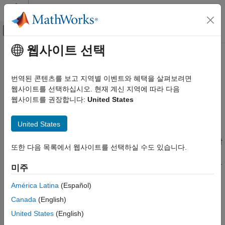
콘텐츠로 바로 가기
MATLAB 도움말 센터
오프캔버스 탐색 메뉴 토글
주요 콘텐츠
웹사이트 선택
문서 홈
소프트웨어 개발
MATLAB
번역된 콘텐츠를 보고 지역별 이벤트와 혜택을 살펴보려면
카테고리
디버그 및 테스트, 프로젝트 구성, 소스 컨트롤 연동, 툴박스
웹사이트를 선택하십시오. 현재 계신 지역에 따라 다음
패키징
웹사이트를 권장합니다:
United States
MATLAB 시작하기
®
프로젝트의 크기와 복잡도가 증가하면서 그에 맞게 MATLAB
은
언어 기본 사항
협업 소프트웨어 개발 업무를 지원하는 기능을 제공합니다. 예를
United States
데이터 가져오기와 분석
®
들어, MATLAB 파일을 Git™ 또는 Subversion
소스 컨트롤
수학
시스템과 연동하거나 직접 작성한 코드의 기능과 성능을 테스트할
또한 다음 목록에서 웹사이트를 선택하실 수도 있습니다.
그래픽스
수 있습니다. 코드를 다른 사람과 공유하려면 프로젝트나 다른
프로그래밍
파일을 툴박스로 패키징하거나 패키지 관리를 직접 사용하십시오.
미주
앱 작성
코드 개선하기
América Latina
(Español)
소프트웨어 개발
Canada
(English)
코드 디버그 및 개선하기
코드 디버그 및 개선하기
프로젝트
문제 식별 및 디버그, 성능 개선, 메모리 사용량 줄이기
United States
(English)
소스 컨트롤