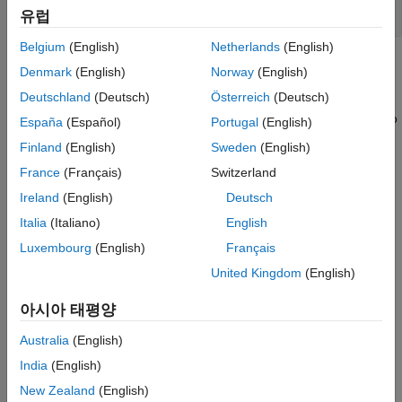
FIG 파일 열기 및 저장
유럽
Belgium
(English)
Netherlands
(English)
도움말 항목
Denmark
(English)
Norway
(English)
Deutschland
(Deutsch)
Österreich
(Deutsch)
Compare Ways to Export Graphics from Figures
Compare different ways of exporting plots and other graphics so
España
(Español)
Portugal
(English)
you can use them in documents or other applications.
Finland
(English)
Sweden
(English)
France
(Français)
Switzerland
다른 용도에 사용하기 위해 Figure 내보내기
Figure와 플롯을 저장하고 크기, 해상도, 채우기, 눈금 배치,
Ireland
(English)
Deutsch
배경색을 지정합니다.
(R2025a 이후)
Italia
(Italiano)
English
Luxembourg
(English)
Français
Display Interactive Graphics on Webpages
Export MATLAB graphics as interactive webpages.
(R2026a
United Kingdom
(English)
이후)
아시아 태평양
플롯을 이미지나 벡터 그래픽스 파일로 저장하기
Australia
(English)
픽셀을 포함하는 이미지나 임의의 크기로 스케일링되는 벡터
그래픽으로 플롯을 저장합니다.
India
(English)
New Zealand
(English)
Figure 툴스트립에서 Figure를 인쇄하거나 내보내기