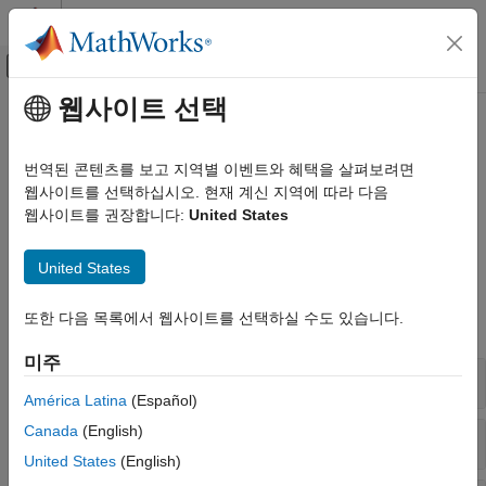
콘텐츠로 바로 가기
MATLAB 도움말 센터
오프캔버스 탐색 메뉴 토글
주요 콘텐츠
웹사이트 선택
문서 홈
인쇄와 저장
MATLAB
번역된 콘텐츠를 보고 지역별 이벤트와 혜택을 살펴보려면
그래픽스
표준 파일 형식으로 인쇄하고 내보내기
웹사이트를 선택하십시오. 현재 계신 지역에 따라 다음
®
Figure의 내용을 인쇄하거나 내보냅니다. 향후 MATLAB
웹사이트를 권장합니다:
United States
카테고리
세션에서 열 수 있도록 Figure를 저장합니다.
2차원 플롯과 3차원 플롯
United States
레이블과 스타일 지정하기
함수
이미지
또한 다음 목록에서 웹사이트를 선택하실 수도 있습니다.
인쇄와 저장
모두 확장
그래픽스 객체
미주
그래픽스 성능
내보내기
América Latina
(Español)
Canada
(English)
인쇄
United States
(English)