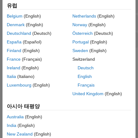
유동 제어 오리피스
유럽
Belgium
(English)
Netherlands
(English)
압력 제어 밸브
Denmark
(English)
Norway
(English)
Deutschland
(Deutsch)
Österreich
(Deutsch)
밸브 액추에이터 및 힘
España
(Español)
Portugal
(English)
Finland
(English)
Sweden
(English)
도움말 항목
France
(Français)
Switzerland
Ireland
(English)
Deutsch
Modeling Directional Valves in Simscape Fluids
Selecting and parameterizing directional control valves in
Italia
(Italiano)
English
Simscape™ Fluids™
.
Luxembourg
(English)
Français
United Kingdom
(English)
Building a Custom Valve
Model a custom valve with orifice blocks.
아시아 태평양
추천 예제
Australia
(English)
Vacuum Booster
India
(English)
New Zealand
(English)
Model, parameterize, and test a vacuum booster. The model is