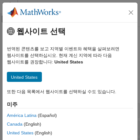
콘텐츠로 바로 가기
MATLAB 도움말 센터
오프캔버스 탐색 메뉴 토글
주요 콘텐츠
웹사이트 선택
문서 홈
밸브 및 오리피스
물리 모델링
번역된 콘텐츠를 보고 지역별 이벤트와 혜택을 살펴보려면
유체 유동 제어를 위한 가변 국소 제한
웹사이트를 선택하십시오. 현재 계신 지역에 따라 다음
Simscape Fluids
기체 도메인에서 오리피스와 밸브를 모델링하려면 다음 블록을
웹사이트를 권장합니다:
United States
Gas 라이브러리
사용하십시오.
카테고리
United States
Simscape 블록
액추에이터
터보기계
또한 다음 목록에서 웹사이트를 선택하실 수도 있습니다.
모두 확장
밸브 및 오리피스
미주
파이프 및 피팅
오리피스
América Latina
(Español)
Canada
(English)
방향 제어 밸브
United States
(English)