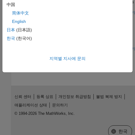
used to generate the plot between applied and generated forces
中国
for the brake vacuum booster.
모델 열기
简体中文
Hydrogen Refueling Station
English
Models a hydrogen refueling station. Hydrogen is stored in low-
日本
(日本語)
pressure storage tanks at 200 bar at the station. A 3-stage
intercooled compressor maintains the necessary pressure in a
한국
(한국어)
cascade buffer storage system so that the station is ready to
dispatch hydrogen to any connected vehicles. The buffer is
모델 열기
divided into high-pressure tanks at 950 bar, medium-pressure
이 페이지가 얼마나 도움이 되었습니까?
지역별 지사에 문의
tanks at 650 bar, and low-pressure tanks at 450 bar. To avoid
wasting compression energy, the lowest pressure buffer that is
greater than the vehicle tank pressure is used to dispatch
hydrogen. Priority valves switches between the different buffer
tanks to control which buffer tanks to fill and discharge from.
신뢰 센터
등록 상표
개인정보 취급방침
불법 복제 방지
애플리케이션 상태
문의하기
© 1994-2026 The MathWorks, Inc.
웹사이트 
한국