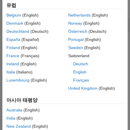
입력 인수
유럽
모두 축소
출력 인수
Belgium
(English)
Netherlands
(English)
세부 정보
고정소수점 입력값의 역탄젠트 계산하기
Denmark
(English)
Norway
(English)
알고리즘
Deutschland
(Deutsch)
Österreich
(Deutsch)
확장 기능
버전 내역
España
(Español)
Portugal
(English)
참고 항목
함수를 사용하여 부호 없는 고정소수점 입력값과 부호
Finland
(English)
Sweden
(English)
atan2
있는 고정소수점 입력값의 역탄젠트를 계산합니다.
France
(Français)
Switzerland
Ireland
(English)
Deutsch
부호 없는 입력값
Italia
(Italiano)
English
이 예제에서는 부호 없는 16비트 워드 길이 값을 사용합니다.
Luxembourg
(English)
Français
United Kingdom
(English)
y = fi(0.125,0,16);

x = fi(0.5,0,16);  

아시아 태평양
z = atan2(y,x)
Australia
(English)
India
(English)
z = 

    0.2450

New Zealand
(English)