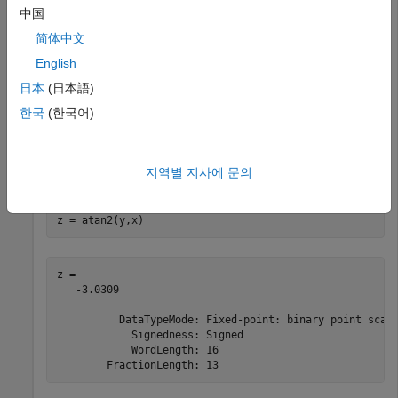
中国
          DataTypeMode: Fixed-point: binary point scali
            Signedness: Unsigned

简体中文
            WordLength: 16

English
日本
(日本語)
부호 있는 입력값
한국
(한국어)
이 예제에서는 부호 있는 16비트 워드 길이 값을 사용합니다.
지역별 지사에 문의
y = fi(-0.1,1,16);

x = fi(-0.9,1,16);  

z = atan2(y,x)
z = 

   -3.0309

          DataTypeMode: Fixed-point: binary point scali
            Signedness: Signed

            WordLength: 16
