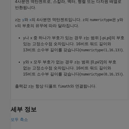
4사분면 역탄젠트로, 스칼라, 벡터, 행렬 또는 다차원 배열로
반환됩니다.
는
와
의 4사분면 역탄젠트입니다.
의
은
와
z
y
x
z
numerictype
y
의 부호의 유무에 따라 달라집니다.
x
나
중 하나가 부호가 있는 경우
는 범위 [-pi,pi]의 부호
y
x
z
있는 고정소수점 숫자입니다. 16비트 워드 길이와
13비트 소수부 길이를 갖습니다(
).
numerictype(1,16,13)
와
모두 부호가 없는 경우
는 범위 [0,pi/2]의 부호
y
x
z
없는 고정소수점 숫자입니다. 16비트 워드 길이와
15비트 소수부 길이를 갖습니다(
).
numerictype(0,16,15)
출력값
는 항상 디폴트
와 연결됩니다.
z
fimath
세부 정보
모두 축소