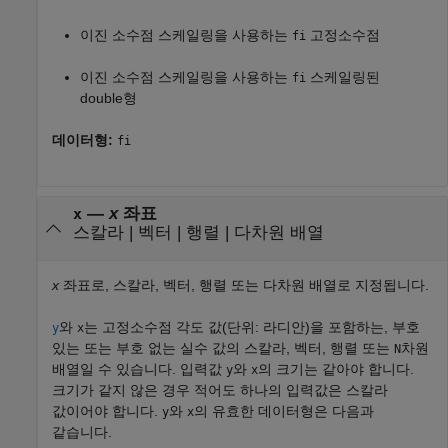
이진 소수점 스케일링을 사용하는
고정소수점
fi
이진 소수점 스케일링을 사용하는
스케일링된
fi
double형
데이터형:
fi
—
x
좌표
x
스칼라
|
벡터
|
행렬
|
다차원 배열
x
좌표로, 스칼라, 벡터, 행렬 또는 다차원 배열로 지정됩니다.
와
는 고정소수점 각도 값(단위: 라디안)을 포함하는, 부호
y
x
있는 또는 부호 없는 실수 값의 스칼라, 벡터, 행렬 또는
차원
N
배열일 수 있습니다. 입력값
와
의 크기는 같아야 합니다.
y
x
크기가 같지 않은 경우 적어도 하나의 입력값은 스칼라
값이어야 합니다.
와
의 유효한 데이터형은 다음과
y
x
같습니다.