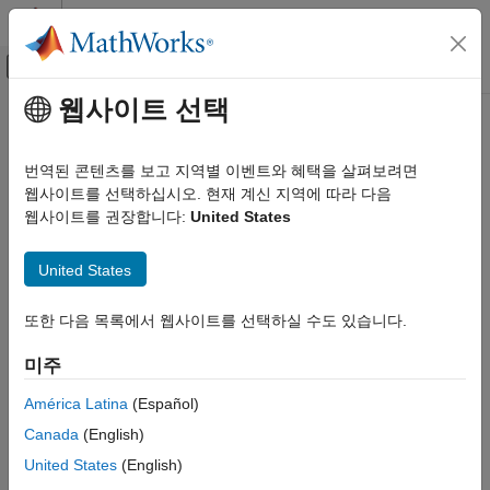
콘텐츠로 바로 가기
MATLAB 도움말 센터
오프캔버스 탐색 메뉴 토글
주요 콘텐츠
웹사이트 선택
문서 홈
atan2
코드 생성
번역된 콘텐츠를 보고 지역별 이벤트와 혜택을 살펴보려면
FPGA, ASIC 및 SoC 개발
고정소수점 값의 4사분면 역탄젠트
웹사이트를 선택하십시오. 현재 계신 지역에 따라 다음
웹사이트를 권장합니다:
United States
Fixed-Point Designer
페이지 내 모두 축소
데이터형 탐색
구문
United States
고정소수점 사양
MATLAB의 고정소수점 사양
z = atan2(y,x)
또한 다음 목록에서 웹사이트를 선택하실 수도 있습니다.
설명
고정소수점 수학 함수
미주
는
입력값
와
의 4사분면 역탄젠트를
= atan2(
,
)
fi
y
x
z
y
x
atan2
반환합니다.
이 페이지 내용
América Latina
(Español)
구문
Canada
(English)
예제
설명
United States
(English)
예제
예제