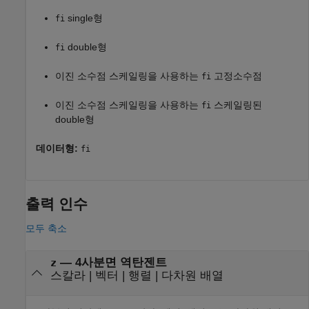
single형
fi
double형
fi
이진 소수점 스케일링을 사용하는
고정소수점
fi
이진 소수점 스케일링을 사용하는
스케일링된
fi
double형
데이터형:
fi
출력 인수
모두 축소
— 4사분면 역탄젠트
z
스칼라 | 벡터 | 행렬 | 다차원 배열