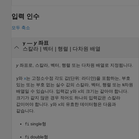
입력 인수
모두 축소
—
y
좌표
y
스칼라
|
벡터
|
행렬
|
다차원 배열
y
좌표로, 스칼라, 벡터, 행렬 또는 다차원 배열로 지정됩니다.
와
는 고정소수점 각도 값(단위: 라디안)을 포함하는, 부호
y
x
있는 또는 부호 없는 실수 값의 스칼라, 벡터, 행렬 또는
차원
N
배열일 수 있습니다. 입력값
와
의 크기는 같아야 합니다.
y
x
크기가 같지 않은 경우 적어도 하나의 입력값은 스칼라
값이어야 합니다.
와
의 유효한 데이터형은 다음과
y
x
같습니다.
single형
fi
double형
fi