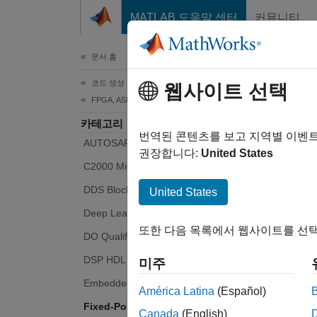
콘텐츠로 바로 가기
MATLAB 도움말 센터
커뮤니티
문서
문서 홈
코드 생성
Fix
웹사이트 선택
FPGA, ASIC 및 SoC 개발
카테고리
번역된 콘텐츠를 보고 지역별 이벤
AUTOSAR Blockset
고정소
권장합니다:
United States
C2000 Microcontroller Blockset
Fixe
DDS Blockset
데이터
United States
Fixe
Deep Learning HDL Toolbox
그런 
또한 다음 목록에서 웹사이트를 선택
DO Qualification Kit
있습니
DSP HDL Toolbox
미주
Fixe
Embedded Coder
América Latina
(Español)
변환하는
Fixed-Point Designer
충족하는
Canada
(English)