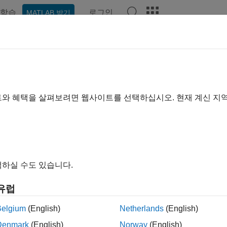
학습
로그인
MATLAB 받기
예제
함수
블록
앱
비디오
Answers
ed-Point Designer
트와 혜택을 살펴보려면 웹사이트를 선택하십시오. 현재 계신 지
수점 및 부동소수점 알고리즘 모델링 및 최적화
d-Point Designer™는 임베디드 하드웨어에서 고정소수점과
형과 툴을 제공합니다. 여기에는 고정소수점 및 부동소수점 데이
d-Point Designer를 사용하면 고정소수점에 대한 비트트루(bit-
다음 하드웨어에 설계를 구현하기 전에 오버플로, 정밀도 손실과 
하실 수도 있습니다.
다.
유럽
d-Point Designer는 배정밀도 알고리즘을 분석하고 이를 더
Belgium
(English)
Netherlands
(English)
 앱과 툴을 제공합니다. 최적화 툴을 사용하면 수치적 정확도 
 데이터형을 선택할 수 있습니다. 효율적인 구현을 위해, 계산
Denmark
(English)
Norway
(English)