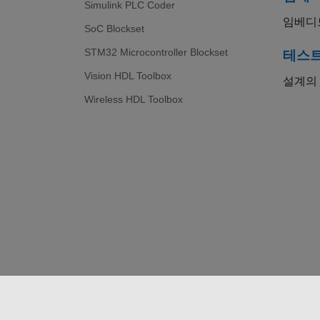
Simulink PLC Coder
임베디
SoC Blockset
STM32 Microcontroller Blockset
테스트
Vision HDL Toolbox
설계의 
Wireless HDL Toolbox