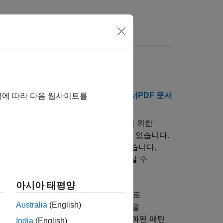
릴리스 정보
PDF 문서
PDF 문서
역에 따라 다음 웹사이트를
 부동소수점 알고리즘을 최적화하고 구현하기 위한
터형과 타깃별 숫자형 설정도 포함되어 있습니다.
true) 타깃 인식 시뮬레이션을 수행할 수 있습니다.
같은 양자화 영향을 테스트하고 디버그할 수
아시아 태평양
 낮은 정밀도의 부동소수점 또는 고정소수점으로
Australia
(English)
요구 사항과 타깃 하드웨어의 제약 조건을
량이 많은 설계 구문을 하드웨어에 최적화된 패턴
India
(English)