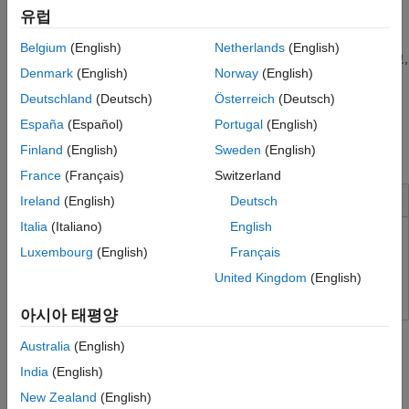
상응하는 MATLAB 코드를 생성하여 데이터 수집을 자동화할 수
TDMS 형식 파일
유럽
있습니다. 툴박스 함수는 DAQ 장치의 아날로그 입력, 아날로그
Data Acquisition Toolbox에서 문제 해결
출력, 카운터/타이머, 디지털 I/O 서브시스템을 제어할 수 있는
Belgium
(English)
Netherlands
(English)
Data Acquisition Toolbox 지원 하드웨어
유연성을 제공합니다. 여러 장치에서 수집한 데이터를 동기화하고,
Denmark
(English)
Norway
(English)
장치 특정 기능에 액세스할 수 있습니다.
Deutschland
(Deutsch)
Österreich
(Deutsch)
데이터를 수집하는 즉시 분석하거나 후처리를 위해 저장할 수
España
(Español)
Portugal
(English)
있습니다. 분석 결과에 따라 테스트를 자동화하고 테스트 설정을
Finland
(English)
Sweden
(English)
반복적으로 업데이트할 수도 있습니다.
France
(Français)
Switzerland
설치 및 구성
Ireland
(English)
Deutsch
Italia
(Italiano)
English
지원 하드웨어
Luxembourg
(English)
Français
설치 정보
United Kingdom
(English)
아시아 태평양
튜토리얼
Australia
(English)
DataAcquisition 객체
India
(English)
구성 요소 및 지원되는 공급업체 개요.
DataAcquisition
New Zealand
(English)