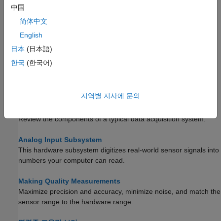
아날로그 입력 레코더로 데이터 수집
中国
아날로그 입력 레코더
앱을 사용하여 아날로그 입력 신호를
简体中文
시각화하고 기록합니다.
English
아날로그 출력 생성기를 사용하여 신호 생성하기
日本
(日本語)
아날로그 출력 생성기
앱을 사용하여 아날로그 출력 신호를
한국
(한국어)
정의하고 생성하십시오.
데이터 수집 소개
지역별 지사에 문의
Data Acquisition System
Review the components of a typical data acquisition system.
Analog Input Subsystem
This hardware subsystem digitizes real-world sensor signals into
numbers your computer can read.
Making Quality Measurements
Maximize precision and accuracy, minimize noise, and match the
sensor range to the hardware range.