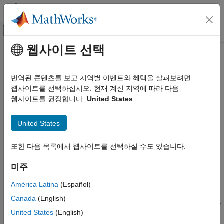
콘텐츠로 바로 가기
MATLAB 도움말 센터
오프캔버스 탐색 메뉴 토글
주요 콘텐츠
웹사이트 선택
문서 홈
이 페이지는 기계 번역을 사용하여 번역되었습니다. 영어 원문을
보려면 여기를 클릭하십시오.
테스트 및 계측(T&M)
번역된 콘텐츠를 보고 지역별 이벤트와 혜택을 살펴보려면
웹사이트를 선택하십시오. 현재 계신 지역에 따라 다음
Data Acquisition Toolbox
시작하기
Data Acquisition Toolbox
웹사이트를 권장합니다:
United States
카테고리
Data Acquisition Toolbox 시작하기
데이터 수집 카드, 장치 및 모듈에 연결
United States
Data Acquisition Toolbox™는 데이터 수집 하드웨어를 구성하고,
하드웨어 검색 및 설정
®
®
MATLAB
및 Simulink
로 데이터를 읽고, DAQ 아날로그 및
아날로그 입력 및 출력
또한 다음 목록에서 웹사이트를 선택하실 수도 있습니다.
디지털 출력 채널에 데이터를 쓰기 위한 앱과 함수를 제공합니다.
디지털 입력 및 출력
이 툴박스는 National Instruments™ 및 기타 공급업체의 USB,
미주
카운터 및 타이머 입력 및 출력
®
®
PCI, PCI Express
, PXI
, PXI-Express 장치를 비롯한 다양한
다중채널 오디오 입력값 및 출력값
DAQ 하드웨어를 지원합니다.
América Latina
(Español)
주기 파형 생성
Canada
(English)
동시 및 동기화 작업
툴박스 앱을 사용하면 대화형 방식으로 데이터 수집 인터페이스를
United States
(English)
설정하고 하드웨어에 맞게 구성할 수 있습니다. 그런 다음
Simulink 데이터 수집