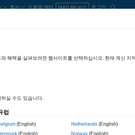
습
회사
도움말 센터
로그인
MATLAB 받기
rdware Support
트와 혜택을 살펴보려면 웹사이트를 선택하십시오. 현재 계신 지
Search Hardware Support
Find integrated hardware solutions with MATLAB and Simulink.
하실 수도 있습니다.
유럽
Belgium
(English)
Netherlands
(English)
Denmark
(English)
Norway
(English)