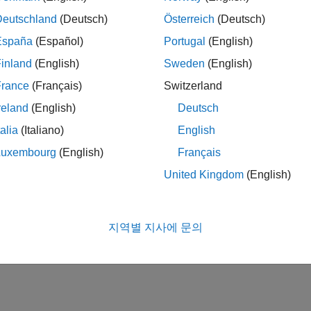
Deutschland
(Deutsch)
Österreich
(Deutsch)
España
(Español)
Portugal
(English)
inland
(English)
Sweden
(English)
France
(Français)
Switzerland
reland
(English)
Deutsch
talia
(Italiano)
English
Luxembourg
(English)
Français
United Kingdom
(English)
지역별 지사에 문의