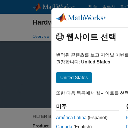
콘텐츠로 바로 가기
제품
솔루션
학
Hardware Support
웹사이트 선택
Overview
Search Hardware Support
Request Ha
번역된 콘텐츠를 보고 지역별 이벤
권장합니다:
United States
United States
또한 다음 목록에서 웹사이트를 선택
미주
FILTER BY
Search
América Latina
(Español)
Product
Canada
(English)