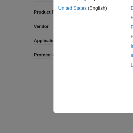
United States
(English)
Product Family and Category
Vendor
F
Application
I
Protocol or Standard
I